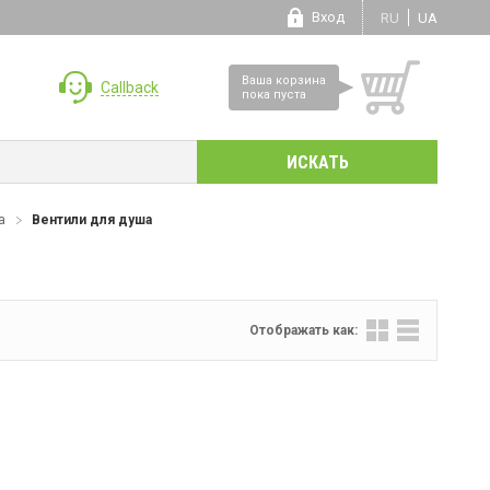
Вход
RU
UA
Ваша корзина
Callback
пока пуста
а
Вентили для душа
Отображать как: