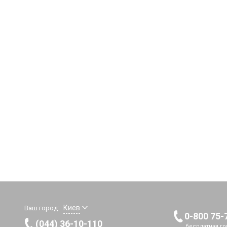
Киев
Ваш город:
0-800 75-
(044) 36-10-110
бесплатная го