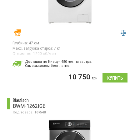
Глубина:
47 см
Макс. загрузка стирки:
7 кг
Отжим, до:
1200 об/мин
Стиральная машина с фронтальной загрузкой белья 7 кг,
Доставка по Киеву - 450
грн.
на завтра.
максимальная скорость отжима 1200 об/мин, LED дисплей,
Cамовывозом бесплатно.
16 программ, дисплей, защита от детей, отсрочка старта до 24
ч, функция пар, инверторный двигатель, глубина 47 см
10 750
грн
Blaufisch
BWM-1262IGB
Код товара:
167548