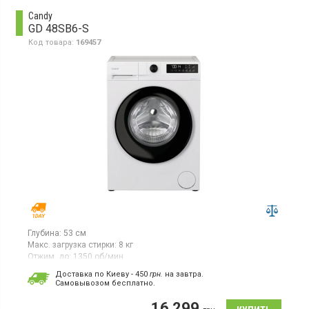
Candy
GD 48SB6-S
Код товара:
169457
Глубина:
53 см
Макс. загрузка стирки:
8 кг
Отжим, до:
1350 об/мин
Гарантия:
12 мес
Доставка по Киеву - 450
грн.
на завтра.
Cамовывозом бесплатно.
Фронтальная стиральная машина белого цвета с черным
люком предназначена для загрузки до 8 кг белья и оснащена
16 299
инверторным двигателем. Максимальная скорость отжима