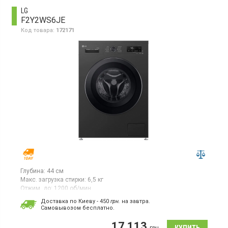
LG
F2Y2WS6JE
Код товара:
172171
Глубина:
44 см
Макс. загрузка стирки:
6,5 кг
Отжим, до:
1200 об/мин
Гарантия:
12 мес
Доставка по Киеву - 450
грн.
на завтра.
Cамовывозом бесплатно.
Стиральная машина с фронтальной загрузкой стирка белья 6,5
кг, максимальная скорость отжима 1200 об/мин, класс
17 113
энергопотребления A+++, 10 программ, LED дисплей, Smart