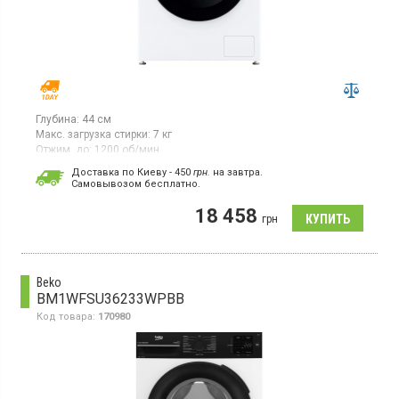
Глубина:
44 см
Макс. загрузка стирки:
7 кг
Отжим, до:
1200 об/мин
Гарантия:
12 мес
Доставка по Киеву - 450
грн.
на завтра.
Cамовывозом бесплатно.
Стиральная машина с фронтальной загрузкой 7 кг,
максимальная скорость отжима 1200 об/мин, класс
18 458
энергопотребления A (новый стандарт), LED дисплей, Smart
грн
управление, защита от детей, отсрочка старта, 11 программ,
инверторный двигатель с прямым приводом, функция пар,
защита от перепадов напряжения
Beko
BM1WFSU36233WPBB
Код товара:
170980