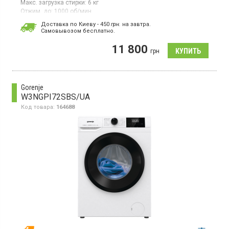
Макс. загрузка стирки:
6 кг
Отжим, до:
1000 об/мин
Гарантия:
12 мес
Доставка по Киеву - 450
грн.
на завтра.
Cамовывозом бесплатно.
Стиральная машина с фронтальной загрузкой 6 кг,
максимальная скорость отжима 1000 об/мин, инверторный
11 800
двигатель, цифровой дисплей, 15 программ, защита от детей,
грн
отсрочка старта, функция пар, функция удаления пятен
Gorenje
W3NGPI72SBS/UA
Код товара:
164688