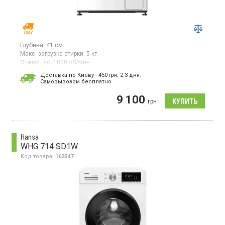
Глубина:
41 см
Макс. загрузка стирки:
5 кг
Отжим, до:
1000 об/мин
Стиральная машина с фронтальной загрузкой 5 кг,
Доставка по Киеву - 450
грн.
2-3 дня.
максимальная скорость отжима 1000 об/мин, класс
Cамовывозом бесплатно.
энергопотребления A+++, инверторный двигатель, 16
программ, дисплей, защита от детей, отсрочка старта 3-24
9 100
грн
ч, функция пар, подсветка барабана, разборной бак, функция
удаления пятен
Hansa
WHG 714 SD1W
Код товара:
162547