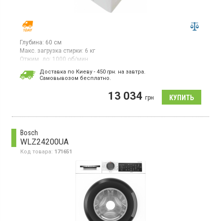
Глубина:
60 см
Макс. загрузка стирки:
6 кг
Отжим, до:
1000 об/мин
Гарантия:
12 мес
Доставка по Киеву - 450
грн.
на завтра.
Cамовывозом бесплатно.
Стиральная машина с вертикальной загрузкой 6 кг,
максимальная скорость отжима 1000 об/мин, 15
13 034
программ, класс энергопотребления A++, LED
грн
дисплей, отсрочка старта, автопозиционирование барабана
Bosch
WLZ24200UA
Код товара:
171651