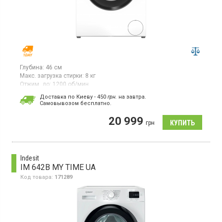
Глубина:
46 см
Макс. загрузка стирки:
8 кг
Отжим, до:
1200 об/мин
Гарантия:
24 мес
Доставка по Киеву - 450
грн.
на завтра.
Cамовывозом бесплатно.
Стиральная машина с фронтальной загрузкой 8 кг,
максимальная скорость отжима 1200 об/мин, инверторный
20 999
двигатель, большой дисплей, защита от детей, отсрочка
грн
старта, 15 программ, класс энергопотребления A (новый
стандарт), инверторный двигатель EcoSilence
Drive, VarioPerfect
Indesit
IM 642B MY TIME UA
Код товара:
171289