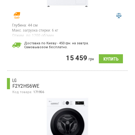
Глубина:
44 см
Макс. загрузка стирки:
6 кг
Отжим, до:
1200 об/мин
Гарантия:
12 мес
Доставка по Киеву - 450
грн.
на завтра.
Cамовывозом бесплатно.
Фронтальная стиральная машина, загрузка стирка белья 6 кг,
максимальная скорость отжима 1200 об/мин, LED дисплей,
15 459
инверторный двигатель с прямым приводом, класс
грн
энергопотребления A+++, 10 программ, Smart управление,
дисплей, защита от детей, отсрочка старта 19 ч, прямой
привод, функция пар Steam, дозагрузка белья, защита от
перепадов напряжения.
LG
F2Y2HS6WE
Код товара:
171956