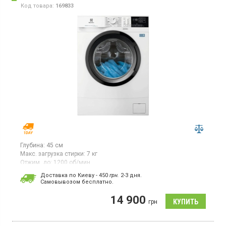
Код товара:
169833
Глубина:
45 см
Макс. загрузка стирки:
7 кг
Отжим, до:
1200 об/мин
Гарантия:
12 мес
Доставка по Киеву - 450
грн.
2-3 дня.
Cамовывозом бесплатно.
Стиральная машина с фронтальной загрузкой 7 кг, белого
цвета с черным люком. Максимальная скорость отжима 1200
14 900
об/мин, инверторный двигатель, небольшой LED-дисплей.
грн