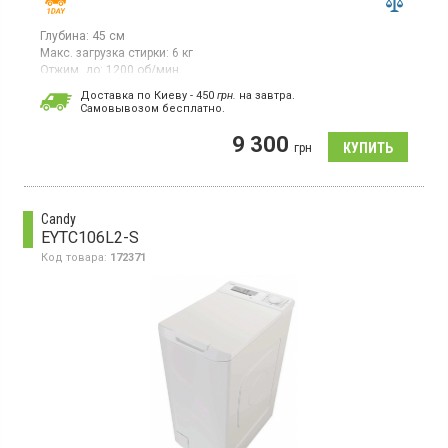
Глубина:
45 см
Макс. загрузка стирки:
6 кг
Отжим, до:
1200 об/мин
Стиральная машина с фронтальной загрузкой 6 кг, отжим 1200
Доставка по Киеву - 450
грн.
на завтра.
об/мин, класс энергопотребления А++, 16 программ, глубина
Cамовывозом бесплатно.
44.5 см, цвет белый
9 300
грн
Candy
EYTC106L2-S
Код товара:
172371