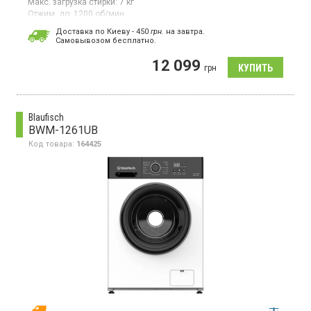
Макс. загрузка стирки:
7 кг
Отжим, до:
1200 об/мин
Стиральная машина с фронтальной загрузкой белья 7 кг,
Доставка по Киеву - 450
грн.
на завтра.
максимальная скорость отжима 1200 об/мин, LED дисплей,
Cамовывозом бесплатно.
16 программ, защита от детей, отсрочка старта до 24 ч,
функция пар, инверторный двигатель, глубина 49.5 см
12 099
грн
Blaufisch
BWM-1261UB
Код товара:
164425