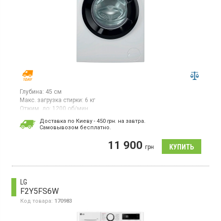
Глубина:
45 см
Макс. загрузка стирки:
6 кг
Отжим, до:
1200 об/мин
Гарантия:
12 мес
Доставка по Киеву - 450
грн.
на завтра.
Cамовывозом бесплатно.
Стиральная машина с фронтальной загрузкой 6 кг,
максимальная скорость отжима 1200 об/мин, инверторный
11 900
двигатель, цифровой дисплей, 15 программ, защита от детей,
грн
отсрочка старта, функция пар, функция удаления пятен
LG
F2Y5FS6W
Код товара:
170983