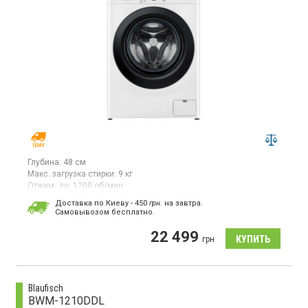
Глубина:
48 см
Макс. загрузка стирки:
9 кг
Отжим, до:
1200 об/мин
Гарантия:
12 мес
Доставка по Киеву - 450
грн.
на завтра.
Cамовывозом бесплатно.
Стиральная машина с фронтальной загрузкой белья 9 кг,
максимальная скорость отжима 1200 об/мин, LED
22 499
дисплей, Smart управление, 12 программ, защита от детей,
грн
отсрочка старта, функция пар, для аллергиков,
инверторный двигатель, прямой привод, дозагрузка белья,
защита от перепадов напряжения, глубина 47.5 см
Blaufisch
BWM-1210DDL