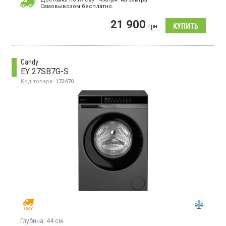
Cамовывозом бесплатно.
Стиральная машина с вертикальной загрузкой белого цвета
рассчитана на 7 кг белья. Оснащена инверторным двигателем
21 900
и большим ЖК-дисплеем. Максимальная скорость отжима
грн
составляет 1300 об/мин.
Candy
EY 27SB7G-S
Код товара:
173470
Глубина:
44 см