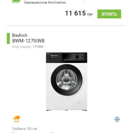
максимальная скорость отжима 1200 об/мин, LED дисплей,
Cамовывозом бесплатно.
16 программ, дисплей, защита от детей, отсрочка старта до 24
ч, функция пар, инверторный двигатель, глубина 47 см
11 615
грн
Blaufisch
BWM-1275IWB
Код товара:
171055
Глубина:
50 см