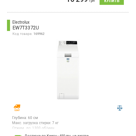
грн
составляет 1350 об/мин. Устройство имеет 16 программ
стирки, поддерживает функцию пара, отсрочку старта и
оснащен дисплеем.
Electrolux
EW7T3372U
Код товара:
169962
Глубина:
60 см
Макс. загрузка стирки:
7 кг
Отжим, до:
1300 об/мин
Гарантия:
12 мес
Доставка по Киеву - 450
грн.
на завтра.