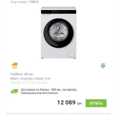
Код товара:
174574
Глубина:
44 см
Макс. загрузка стирки:
6 кг
Отжим, до:
1200 об/мин
Гарантия:
12 мес
Доставка по Киеву - 450
грн.
на завтра.
Cамовывозом бесплатно.
Стиральная машина с фронтальной загрузкой 6 кг,
максимальная скорость отжима 1200 об/мин, класс
12 089
энергопотребления A (новый стандарт), 16 программ, LED
грн
дисплей, защита от детей, отсрочка старта, реверс, функция
пар, функции для аллергиков
,
функция антисминание
,
функция
удаления пятен, инверторный двигатель.