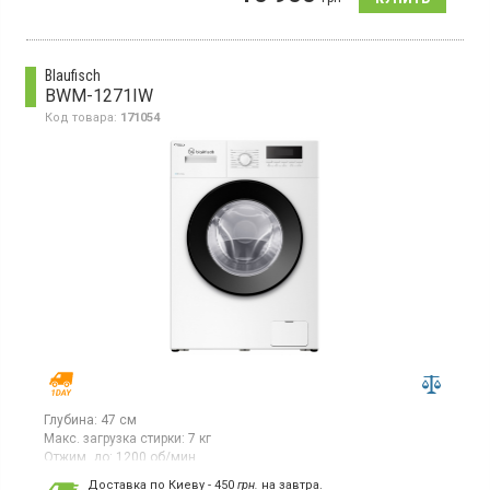
индикация, отсрочка старта
Blaufisch
BWM-1271IW
Код товара:
171054
Глубина:
47 см
Макс. загрузка стирки:
7 кг
Отжим, до:
1200 об/мин
Стиральная машина с фронтальной загрузкой белья 7 кг,
Доставка по Киеву - 450
грн.
на завтра.