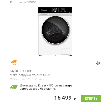
Код товара:
173953
Глубина:
63 см
Макс. загрузка стирки:
10 кг
Отжим, до:
1200 об/мин
Стиральная машина с фронтальной загрузкой макс. 10 кг,
Доставка по Киеву - 450
грн.
на завтра.
отжим 1200 об/мин, инверторный двигатель с прямым
Cамовывозом бесплатно.
приводом.
16 499
грн