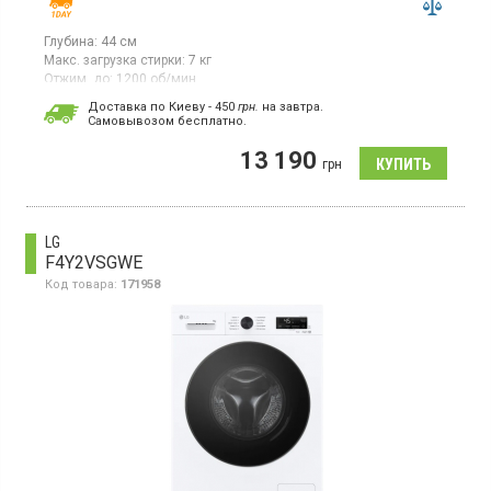
Глубина:
44 см
Макс. загрузка стирки:
7 кг
Отжим, до:
1200 об/мин
Гарантия:
24 мес
Доставка по Киеву - 450
грн.
на завтра.
Cамовывозом бесплатно.
Стиральная машина с фронтальной загрузкой макс. 7 кг, отжим
1200 об/мин, 15 программ, инверторный двигатель, функция
13 190
пара, программа самоочистки.
грн
LG
F4Y2VSGWE
Код товара:
171958