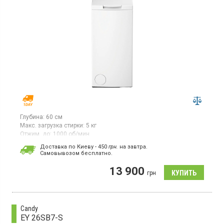
Глубина:
60 см
Макс. загрузка стирки:
5 кг
Отжим, до:
1000 об/мин
Гарантия:
12 мес
Доставка по Киеву - 450
грн.
на завтра.
Cамовывозом бесплатно.
Стиральная машина с вертикальной загрузкой 5 кг,
максимальная скорость отжима 1000 об/мин, цифровой
13 900
дисплей, 14 программ, класс энергопотребления A++, Water
грн
Balance Plus
Candy
EY 26SB7-S