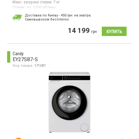
Макс. загрузка стирки:
7 кг
Отжим, до:
1200 об/мин
Гарантия:
12 мес
Доставка по Киеву - 450
грн.
на завтра.
Cамовывозом бесплатно.
Стиральная машина с фронтальной загрузкой 7 кг,
максимальная скорость отжима 1200 об/мин, 10 программ,
14 199
дисплей, защита от детей, отсрочка старта, функция пар,
грн
инверторный двигатель
Candy
EY27SB7-S
Код товара:
171287