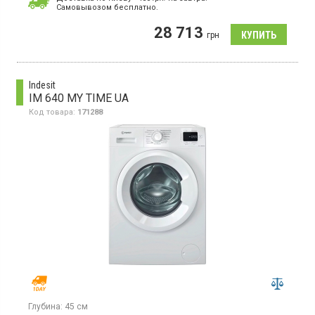
Cамовывозом бесплатно.
Стиральная машина с фронтальной загрузкой белья 9 кг,
максимальная скорость отжима 1200 об/мин, LED
28 713
дисплей, Smart управление, 14 программ, защита от детей,
грн
отсрочка старта, функция пар, инверторный двигатель, прямой
привод, дозагрузка белья, глубина 47.5 см.
Indesit
IM 640 MY TIME UA
Код товара:
171288
Глубина:
45 см