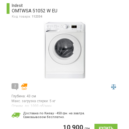
Indesit
OMTWSA 51052 W EU
Код товара:
112334
2
Глубина:
43 см
Макс. загрузка стирки:
5 кг
Отжим, до:
1000 об/мин
Гарантия:
12 мес
Доставка по Киеву - 450
грн.
на завтра.
Страна производитель товара:
Польша
Cамовывозом бесплатно.
Стиральная машина с фронтальной загрузкой на 5 кг,
10 900
максимальная скорость отжима: 1000 об/мин, класс А++, LED
грн