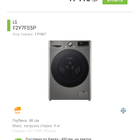
грн
управление, защита от детей, отсрочка старта 3-19
ч, инверторный двигатель с прямым приводом, функция
пар Steam, дозагрузка белья, защита от перепадов
напряжения
LG
F2Y7FS5P
Код товара:
171067
Глубина:
48 см
Макс. загрузка стирки:
9 кг
Отжим, до:
1200 об/мин
Гарантия:
12 мес
Доставка по Киеву - 450
грн.
на завтра.