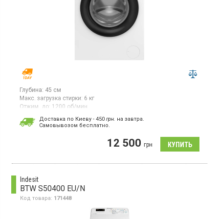
Глубина:
45 см
Макс. загрузка стирки:
6 кг
Отжим, до:
1200 об/мин
Гарантия:
36 мес
Доставка по Киеву - 450
грн.
на завтра.
Cамовывозом бесплатно.
Стиральная машина с фронтальной загрузкой 6 кг,
максимальная скорость отжима 1200 об/мин, 15 программ,
12 500
LED дисплей, защита от детей, отсрочка старта до 24 ч, класс
грн
энергопотребления A+++, функция пар SteamCure,
инверторный двигатель.
Indesit
BTW S50400 EU/N
Код товара:
171448