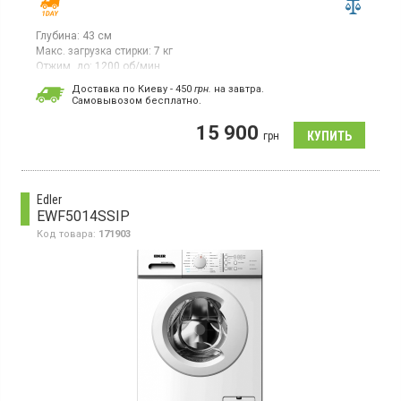
Глубина:
43 см
Макс. загрузка стирки:
7 кг
Отжим, до:
1200 об/мин
Гарантия:
12 мес
Доставка по Киеву - 450
грн.
на завтра.
Cамовывозом бесплатно.
Стиральная машина с фронтальной загрузкой 7 кг,
максимальная скорость отжима 1200 об/мин, класс
15 900
энергопотребления А+++, инверторный двигатель, LED
грн
дисплей, 12 программ, защита от детей, отсрочка старта,
функция пар, функция антисминание
Edler
EWF5014SSIP
Код товара:
171903