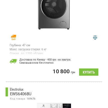
Глубина:
47 см
Макс. загрузка стирки:
6 кг
Отжим, до:
1200 об/мин
Стиральная машина с фронтальной загрузкой макс. 6 кг, отжим
Доставка по Киеву - 450
грн.
на завтра.
1200 об/мин., самоочистка, стирка паром, разборной бак.
Cамовывозом бесплатно.
10 800
грн
Electrolux
EWS6406BU
Код товара:
169676