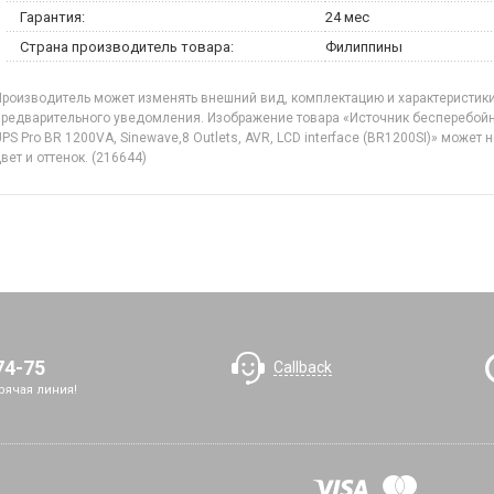
Гарантия:
24 мес
Страна производитель товара:
Филиппины
роизводитель может изменять внешний вид, комплектацию и характеристики
предварительного уведомления. Изображение товара «Источник бесперебойн
PS Pro BR 1200VA, Sinewave,8 Outlets, AVR, LCD interface (BR1200SI)» может
вет и оттенок.
(216644)
74-75
Callback
рячая линия!