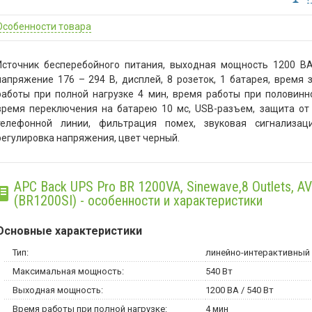
Особенности товара
Источник бесперебойного питания, выходная мощность 1200 ВА
напряжение 176 – 294 В, дисплей, 8 розеток, 1 батарея, время 
работы при полной нагрузке 4 мин, время работы при половинно
время переключения на батарею 10 мс, USB-разъем, защита от 
телефонной линии, фильтрация помех, звуковая сигнализаци
регулировка напряжения, цвет черный.
APC Back UPS Pro BR 1200VA, Sinewave,8 Outlets, AV
(BR1200SI) - особенности и
характеристики
Основные характеристики
Тип:
линейно-интерактивный
Максимальная мощность:
540 Вт
Выходная мощность:
1200 ВА / 540 Вт
Время работы при полной нагрузке:
4 мин