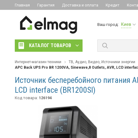
Главная
Гарантия
Доставка и оплата
Кредит
Конт
Киев
Ваш город:
КАТАЛОГ ТОВАРОВ
Интернет-магазин техники
ТВ, Аудио, Видео, Источники энергии
APC Back UPS Pro BR 1200VA, Sinewave,8 Outlets, AVR, LCD interfa
Источник бесперебойного питания APC
LCD interface (BR1200SI)
Код товара:
126194