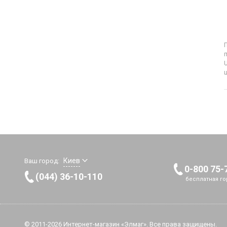
П
U
ц
Киев
Ваш город:
0-800 75-
(044) 36-10-110
бесплатная го
© 2011-2026 Интернет-магазин «Элмаг». Все права защищены.