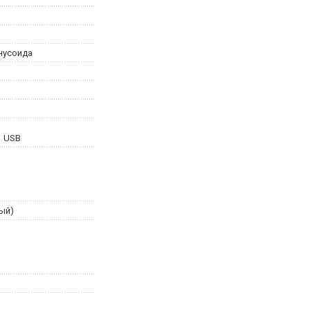
нусоида
USB
ый)