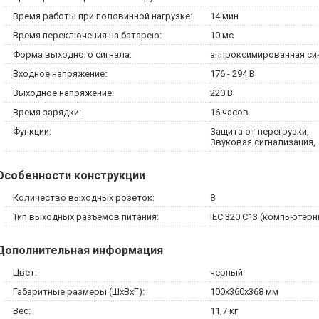
Время работы при половинной нагрузке:
14 мин
Время переключения на батарею:
10 мс
Форма выходного сигнала:
аппроксимированная си
Входное напряжение:
176 - 294 В
Выходное напряжение:
220 В
Время зарядки:
16 часов
Функции:
Защита от перегрузки
Звуковая сигнализация
Особенности конструкции
Количество выходных розеток:
8
Тип выходных разъемов питания:
IEC 320 C13 (компьютерн
Дополнительная информация
Цвет:
черный
Габаритные размеры (ШxВxГ):
100х360х368 мм
Вес:
11,7 кг