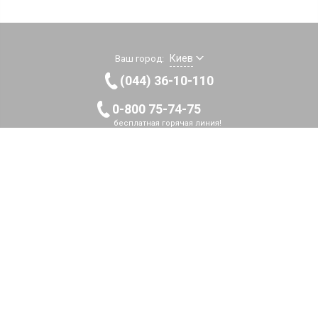
Киев
Ваш город:
(044) 36-10-110
0-800 75-74-75
бесплатная горячая линия!
Callback
Пн-Пт 9:00-20:00
Сб 9:00-19:00
Вс 9:00-17:00
Наша страница
на Facebook
© 2011-2026 Интернет-магазин «Элмаг». Все права защищены.