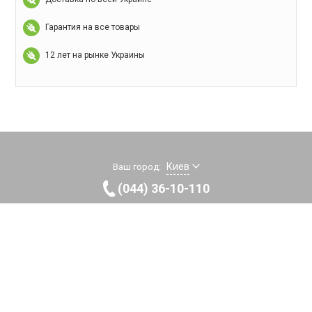
Гарантия на все товары
12 лет на рынке Украины
Киев
Ваш город:
(044) 36-10-110
0-800 75-74-75
бесплатная горячая линия!
Callback
Пн-Пт 9:00-20:00
Сб 9:00-19:00