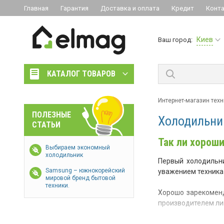
Главная
Гарантия
Доставка и оплата
Кредит
Конт
Киев
Ваш город:
КАТАЛОГ ТОВАРОВ
Интернет-магазин тех
ПОЛЕЗНЫЕ
Холодильник
СТАТЬИ
Так ли хороши
Выбираем экономный
холодильник
Первый холодильни
Samsung – южнокорейский
уважением техника 
мировой бренд бытовой
техники.
Хорошо зарекомен
производителем лин
Атлант – надежно