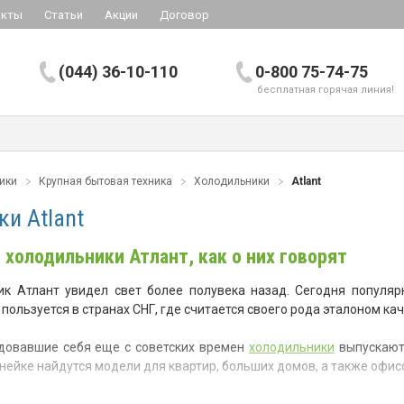
акты
Статьи
Акции
Договор
(044) 36-10-110
0-800 75-74-75
бесплатная горячая линия!
ники
Крупная бытовая техника
Холодильники
Atlant
и Atlant
 холодильники Атлант, как о них говорят
к Атлант увидел свет более полувека назад. Сегодня популяр
пользуется в странах СНГ, где считается своего рода эталоном ка
довавшие себя еще с советских времен
холодильники
выпускаютс
ейке найдутся модели для квартир, больших домов, а также офис
сть советской техники и европейские стандарты