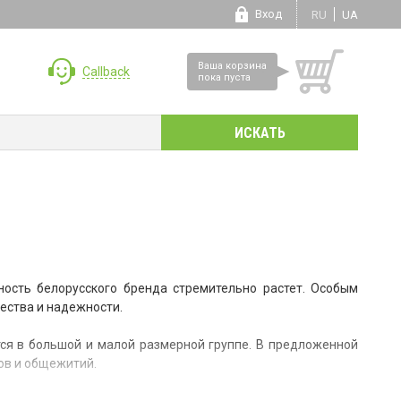
Вход
RU
UA
Ваша корзина
Callback
пока пуста
ность белорусского бренда стремительно растет. Особым
чества и надежности.
я в большой и малой размерной группе. В предложенной
ов и общежитий.