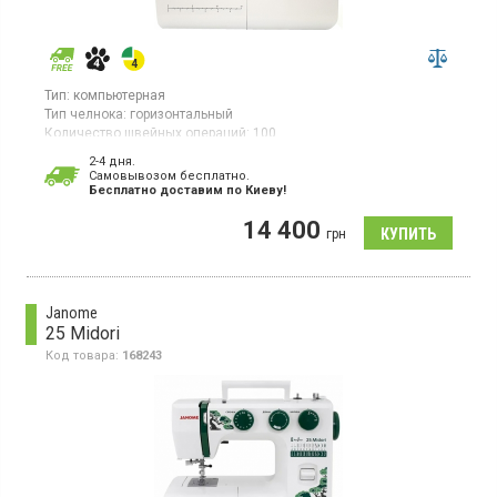
Тип:
компьютерная
Тип челнока:
горизонтальный
Количество швейных операций:
100
Выполнение петли:
автомат
2-4 дня.
Гарантия:
24 мес
Cамовывозом бесплатно.
Бесплатно доставим по Киеву!
Швейная машинка, компьютерная, число швейных операций
100, максимальная ширина строчки 7 мм, максимальная
14 400
длина стежка 4 мм, регулировка баланса петли, декоративных
грн
и трикотажных строчек, возможность шитья двойной иглой,
функция шитья без педали (кнопка Старт/Стоп).
Janome
25 Midori
Код товара:
168243