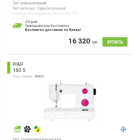
Тип:
компьютерная
Тип челнока:
горизонтальный
Количество швейных операций:
173
Выполнение петли:
автомат
2-4 дня.
Гарантия:
12 мес
Cамовывозом бесплатно.
Бесплатно доставим по Киеву!
Швейная машинка, компьютеризированная, автоматический
нитевдеватель, плавная регулировка длины стежка, плавная
16 320
регулировка ширины стежка, пришивание молний.
грн
PFAFF
160 S
Код товара:
88836
Тип:
электромеханическая