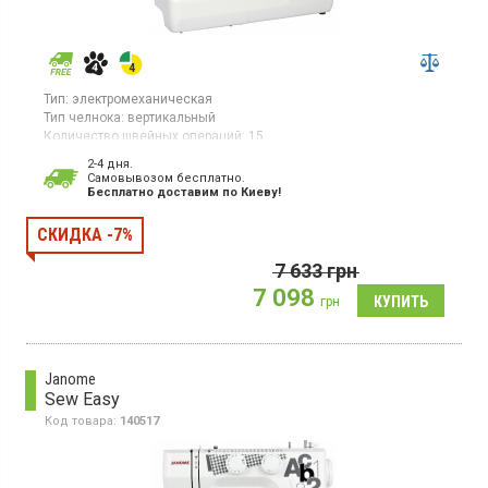
Тип:
электромеханическая
Тип челнока:
вертикальный
Количество швейных операций:
15
Выполнение петли:
полуавтомат
2-4 дня.
Гарантия:
24 мес
Cамовывозом бесплатно.
Бесплатно доставим по Киеву!
Электромеханическая швейная машинка, вертикальный тип
челнока, кнопка реверса, выполнение петли полуавтомат.
СКИДКА -7%
7 633
грн
7 098
грн
Janome
Sew Easy
Код товара:
140517