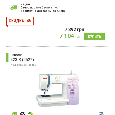
Выполнение петли:
полуавтомат
2-4 дня.
Гарантия:
12 мес
Cамовывозом бесплатно.
Бесплатно доставим по Киеву!
Швейная машинка, электромеханическия, плавная
регулировка параметров строчки, регулировка баланса петли,
нитеобрезчик, светодиодная подсветка области шитья.
СКИДКА -4%
7 392
грн
7 104
грн
Janome
423 S (5522)
Код товара:
46489