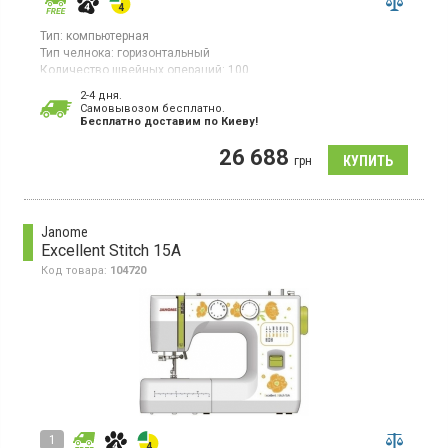
Тип:
компьютерная
Тип челнока:
горизонтальный
Количество швейных операций:
100
Выполнение петли:
автомат
2-4 дня.
Гарантия:
12 мес
Cамовывозом бесплатно.
Бесплатно доставим по Киеву!
Компьютерная швейная машина с горизонтальным
вращающимся челноком выполняет более 100 швейных
26 688
операций и более 10 автоматических петель (12 видов).
грн
Максимальная длина стежка составляет 5 мм, ширина строчки
– до 7 мм.
Janome
Excellent Stitch 15A
Код товара:
104720
1