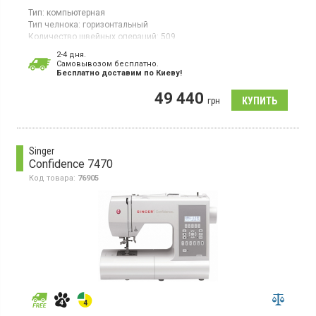
Тип:
компьютерная
Тип челнока:
горизонтальный
Количество швейных операций:
509
Выполнение петли:
автомат
2-4 дня.
Мощность:
50 Вт
Cамовывозом бесплатно.
Гарантия:
24 мес
Бесплатно доставим по Киеву!
Компьютерная швейная машина, горизонтальный качающийся
49 440
челнок, 509 швейная операция,ЖК дисплей, подсветка,
грн
встроенный нитевдеватель, автоматический контроль
натяжения нитей.
Singer
Confidence 7470
Код товара:
76905