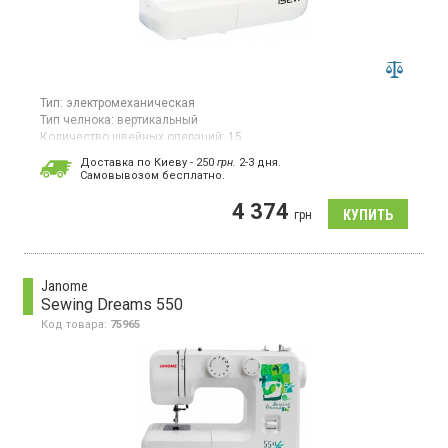
Тип:
электромеханическая
Тип челнока:
вертикальный
Количество швейных операций:
15
Гарантия:
12 мес
Доставка по Киеву - 250
грн.
2-3 дня.
Страна производитель товара:
Китай
Cамовывозом бесплатно.
Электромеханическая швейная машина, вертикальный челнок,
4 374
15 швейных операций, кнопка реверса, плавная регулировка
грн
параметров строчки, натяжение верхней нити, автоматический
намотчик шпульки, скорость шитья регулируется педалью,
съемный пенал для аксессуаров, свободный рукав.
Janome
Sewing Dreams 550
Код товара:
75965