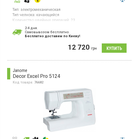
Тип:
электромеханическая
Тип челнока:
качающийся
Количество швейных операций:
23
Выполнение петли:
автомат
2-4 дня.
Гарантия:
24 мес
Cамовывозом бесплатно.
Бесплатно доставим по Киеву!
Электромеханическая машина, 23 швейные операции,
выполнение петли: автомат, строчки: рабочие, потайные,
12 720
оверлочные, трикотажные, декоративные, вертикальный
грн
челнок, плавная регулировка ширины зигзага и длины стежка,
регулятор натяжения верхней нити, рычаг обратного хода
Janome
Decor Excel Pro 5124
Код товара:
76682