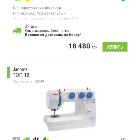
Тип:
электромеханическая
Тип челнока:
горизонтальный
Количество швейных операций:
300
Выполнение петли:
автомат
2-4 дня.
Мощность:
46 Вт
Cамовывозом бесплатно.
Гарантия:
24 мес
Бесплатно доставим по Киеву!
Швейная машинка, шитье без педали, автообрезка нити, тип
18 480
челнока горизонтальный.
грн
Janome
TOP 18
Код товара:
82049
5