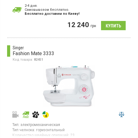
Выполнение петли:
автомат
2-4 дня.
Вышивальный блок:
нет
Cамовывозом бесплатно.
Гарантия:
24 мес
Бесплатно доставим по Киеву!
12 240
грн
Singer
Fashion Mate 3333
Код товара:
82451
Тип:
электромеханическая
Тип челнока:
горизонтальный
Количество швейных операций:
23