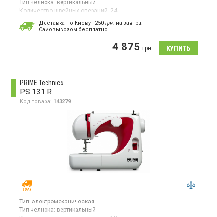
Тип челнока:
вертикальный
Количество швейных операций:
24
Выполнение петли:
полуавтомат
Доставка по Киеву - 250
грн.
на завтра.
Мощность:
60 Вт
Cамовывозом бесплатно.
Электромеханическая швейная машина, 24 швейных
4 875
операции, вертикальный челнок, реверс, полуавтоматическое
грн
выполнение петли, скорость шитья 750 стеж/мин, двойная
игла, пришивание пуговиц, регулировка скорости шитья
педалью, освещение, свободный рукав
PRIME Technics
PS 131 R
Код товара:
143279
Тип:
электромеханическая
Тип челнока:
вертикальный