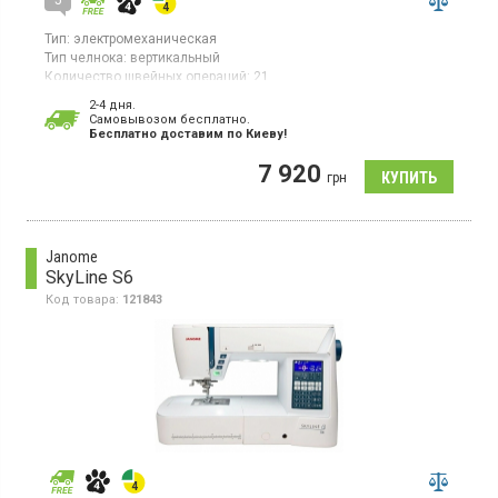
Тип:
электромеханическая
Тип челнока:
вертикальный
Количество швейных операций:
21
Выполнение петли:
полуавтомат
2-4 дня.
Гарантия:
24 мес
Cамовывозом бесплатно.
Бесплатно доставим по Киеву!
Швейная машинка, электромеханическая, выполнение петли
полуавтомат, тип челнока вертикальный.
7 920
грн
Janome
SkyLine S6
Код товара:
121843