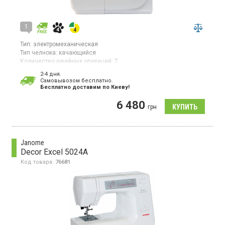
1
Тип:
электромеханическая
Тип челнока:
качающийся
Количество швейных операций:
7
Выполнение петли:
полуавтомат
2-4 дня.
Гарантия:
12 мес
Cамовывозом бесплатно.
Бесплатно доставим по Киеву!
Электромеханическая швейная машина, 7 операций, петля-
полуавтомат, 3 позиции иглы, автоматическое натяжение нити,
6 480
горизонтальная подача нити, вертикальный качающийся
грн
челнок
Janome
Decor Excel 5024A
Код товара:
76681