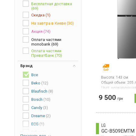
Бесплатная доставка
(69)
Скидка
(1)
На завтра в Киеве
(30)
Акция
(74)
Оплата частями
monobank
(69)
Оплата частями
ПриватБанк
(70)
Брэнд
Все
Высота:
143 см
Общий объем:
205 
Beko
(12)
Цвет:
нержавеющая
Blaufisch
(8)
Количество компре
9 500
грн
Bosch
(10)
Холодильник двухк
верхней морозильн
Candy
(3)
общий/полезный о
209/205 л, общ./по
Dreame
(2)
объем холодильной
169/168 л, общ./по
ECG
(1)
LG
объем мороз ильно
GC-B509EMTM
40/37 л, управление
Edler
(1)
Показать все