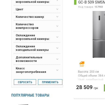
GC-B 509 SMS
морозильной камеры
управление электр
Saturn
(2)
Smart технологией,
Код товара:
157903
Цвет
дисплей, инвертор
Scandix
(3)
компрессор, зона 
Количество камер
горизонтальная пол
Siemens
(4)
бутылок, быстрое 
Количество
быстрая заморозка,
Snaige
(5)
компрессоров
цвет серебристый.
TCL
(4)
Охлаждение
Whirlpool
(15)
морозильной камеры
Охлаждение
холодильной камеры
Дополнительные
возможности
Класс
Высота:
203 см
энергопотребления
Общий объем:
384 
Цвет:
серебристый
СБРОСИТЬ
ПРИМЕНИТЬ
Количество компре
28 509
Гарантия:
12 мес
грн
Страна производите
ПОПУЛЯРНЫЕ ТОВАРЫ
Китай
Двухкамерный хол
Total No Frost с ни