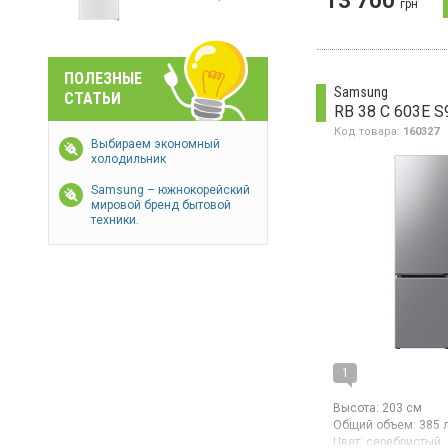
13 700
Страна производите
грн
Китай
Двухкамерный холо
нижней морозильно
объем 262 л, элект
ПОЛЕЗНЫЕ
управление, класс
Samsung
СТАТЬИ
энергопотребления 
RB 38 C 603E S
освещение,
перенавешиваемые
Код товара:
160327
Выбираем экономный
высота 180 см, цве
холодильник
нержавеющая стал
Samsung – южнокорейский
мировой бренд бытовой
техники.
1
Высота:
203 см
Общий объем:
385 
Цвет:
серебристый