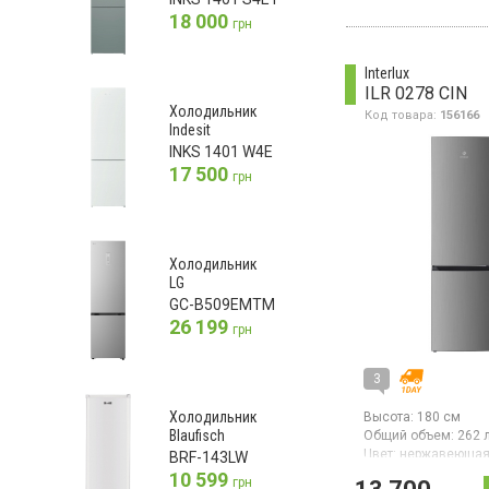
Frost с нижней мор
18 000
грн
камерой, полезный
л, суперзаморозка,
суперохлаждение, 
Interlux
свежести, электро
ILR 0278 CIN
управление, ThinQ.
Холодильник
Код товара:
156166
Indesit
INKS 1401 W4E
17 500
грн
Холодильник
LG
GC-B509EMTM
26 199
грн
3
Холодильник
Высота:
180 см
Blaufisch
Общий объем:
262 
Цвет:
нержавеющая
BRF-143LW
Количество компре
10 599
грн