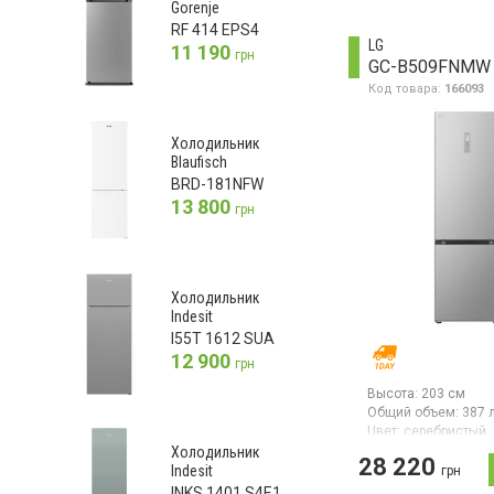
объём 387 л, класс
Gorenje
энергопотребления
RF 414 EPS4
стандарт), электро
LG
11 190
управление со Smar
грн
GC-B509FNMW
технологией,
дисплей, инвертор
Код товара:
166093
дисплей, металлич
задняя
стенка, перенавеш
Холодильник
двери, цвет серебр
Blaufisch
BRD-181NFW
13 800
грн
Холодильник
Indesit
I55T 1612 SUA
12 900
грн
Высота:
203 см
Общий объем:
387 
Цвет:
серебристый
Количество компре
Холодильник
28 220
Гарантия:
12 мес
Indesit
грн
INKS 1401 S4E1
Двухкамерный холо