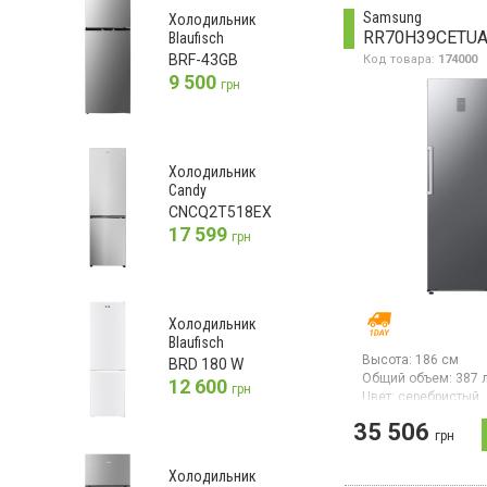
морозильной камер
Samsung
Холодильник
полезный объем 384
RR70H39CETU
Blaufisch
свежести Fresh Zon
BRF-43GB
Код товара:
174000
система Multi Air Fl
Balance Crisper,
9 500
грн
суперзаморозка,
суперохлаждение,
электронное управ
внешний LED-диспл
Diagnostics, свето
Холодильник
освещение, инверт
Candy
компрессор, защита
перепадов напряже
CNCQ2T518EX
высота 203 см,
17 599
грн
цвет серебристый
Холодильник
Blaufisch
Высота:
186 см
BRD 180 W
Общий объем:
387 
12 600
грн
Цвет:
серебристый
Количество компре
35 506
Гарантия:
36 мес
грн
Однокамерный хол
Холодильник
системой NoFrost, 