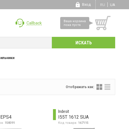
Вход
RU
UA
Ваша корзина
Callback
пока пуста
ильники
Отображать как:
Indesit
 EPS4
I55T 1612 SUA
ра:
158391
Код товара:
167115