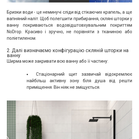
Бризки води - це неминучі сліди від стікаючих крапель, а ще
вапняний наліт. Щоб полегшити прибирання, скляні шторки у
ванну покриваються водовідштовхувальним покриттям
NoDrop. Красиво і зручно, не порівняти з тканиною або
поліетиленом.
2. Далі визначаємо конфігурацію скляній шторки на
ванну
Ширма може закривати всю ванну або її частину:
Стаціонарний щит зазвичай відокремлює
найбільш активну зону біля душа від решти
приміщення. Він ніяк не зміщується.