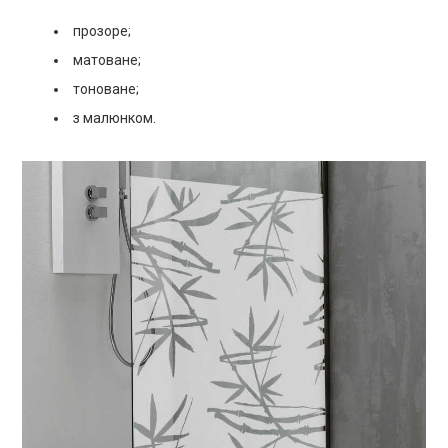
прозоре;
матоване;
тоноване;
з малюнком.