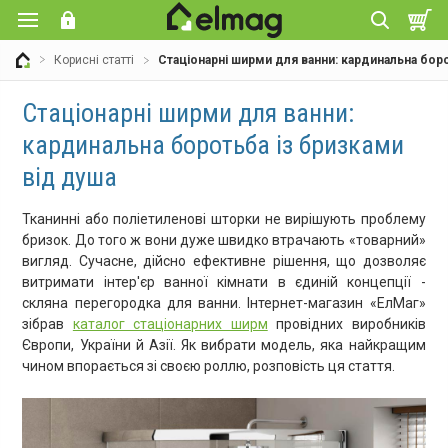
Корисні статті
Стаціонарні ширми для ванни: кардинальна бор
Стаціонарні ширми для ванни:
кардинальна боротьба із бризками
від душа
Тканинні або поліетиленові шторки не вирішують проблему
бризок. До того ж вони дуже швидко втрачають «товарний»
вигляд. Сучасне, дійсно ефективне рішення, що дозволяє
витримати інтер'єр ванної кімнати в єдиній концепції -
скляна перегородка для ванни. Інтернет-магазин «ЕлМаг»
зібрав
каталог стаціонарних ширм
провідних виробників
Європи, України й Азії. Як вибрати модель, яка найкращим
чином впорається зі своєю роллю, розповість ця стаття.