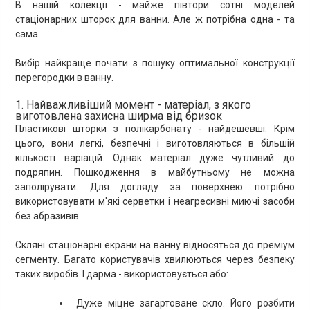
В нашій колекції - майже півтори сотні моделей
стаціонарних шторок для ванни. Але ж потрібна одна - та
сама.
Вибір найкраще почати з пошуку оптимальної конструкції
перегородки в ванну.
1. Найважливіший момент - матеріал, з якого
виготовлена захисна ширма від бризок
Пластикові шторки з полікарбонату - найдешевші. Крім
цього, вони легкі, безпечні і виготовляються в більшій
кількості варіацій. Однак матеріал дуже чутливий до
подряпин. Пошкодження в майбутньому не можна
заполірувати. Для догляду за поверхнею потрібно
використовувати м'які серветки і неагресивні миючі засоби
без абразивів.
Скляні стаціонарні екрани на ванну відносяться до преміум
сегменту. Багато користувачів хвилюються через безпеку
таких виробів. І дарма - використовується або:
Дуже міцне загартоване скло. Його розбити