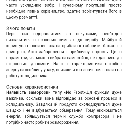
часто ускладнює вибір, і сучасному покупцеві просто
необхідна певна керівництво, здатне зорієнтувати його в
цьому розмаїтті.
З чого почати
Перш ніж відправлятися за покупками, необхідно
визначитися в основних вимогах до виробу. Майбутній
користувач повинен знати приблизні габарити бажаного
пристрою, його забарвлення і приблизну вартість. Це ті
параметри, які можна вибрати самостійно, не вдаючись до
сторонньої допомоги. На інші характеристики потрібно
звернути особливу увагу, вникаючи в їх значення і вплив на
роботу холодильника.
Основні характеристики
Наявність заморозки типу «No Frost».
Ця функція дуже
важлива, оскільки вона відповідає за основні процеси в
холодильнику. Завдяки їй продукти охолоджуються дуже
швидко і не відбувається обмерзання. Тому економиться
енергія, збільшується термін служби компресора і не
потрібно часто робити розмороження.