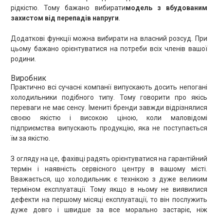
рідкістю. Тому бажано вибирати
модель з вбудованим
захистом від перепадів напруги
.
Додаткові функції можна вибирати на власний розсуд. При
цьому бажано орієнтуватися на потреби всіх членів вашої
родини.
Виробник
Практично всі сучасні компанії випускають досить непогані
холодильники подібного типу. Тому говорити про якісь
переваги не має сенсу. Імениті бренди завжди відрізнялися
своєю якістю і високою ціною, коли маловідомі
підприємства випускають продукцію, яка не поступається
їм за якістю.
З огляду на це, фахівці радять орієнтуватися на гарантійний
термін і наявність сервісного центру в вашому місті.
Вважається, що холодильник є технікою з дуже великим
терміном експлуатації. Тому якщо в ньому не виявилися
дефекти на першому місяці експлуатації, то він послужить
дуже довго і швидше за все морально застаріє, ніж