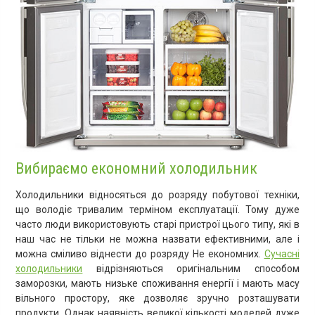
Вибираємо економний холодильник
Холодильники відносяться до розряду побутової техніки,
що володіє тривалим терміном експлуатації. Тому дуже
часто люди використовують старі пристрої цього типу, які в
наш час не тільки не можна назвати ефективними, але і
можна сміливо віднести до розряду Не економних.
Сучасні
холодильники
відрізняються оригінальним способом
заморозки, мають низьке споживання енергії і мають масу
вільного простору, яке дозволяє зручно розташувати
продукти. Однак наявність великої кількості моделей дуже