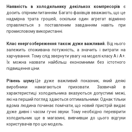
Наявність в холодильнику декількох компресорів
є
досить спірним питанням. Багато фахівців вважають, що це
надмірна трата грошей, оскільки один агрегат відмінно
справляється з поставленим завданням навіть при
промисловому використанні.
Клас енергозбереження також дуже важливий.
Від нього
залежить споживана потужність, а значить і витрати на
харчування. Тому слід звернути увагу на моделі класу А і А+.
Їх можна назвати найбільш економними без істотного
підвищення ціни.
Рівень шуму.
Це дуже важливий показник, який деякі
виробники намагаються приховати. Зазвичай в
характеристиці холодильника вказуються допустимі межі,
які на перший погляд здаються оптимальними. Однак тільки
вдома людина починає помічати, що новий пристрій видає
дуже дивні і часом гучні звуки. Тому необхідно перевірити
холодильник ще в магазині, вивчивши до цього відгуки
користувачів про цю модель.