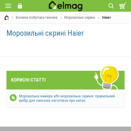
Велика побутова техніка
Морозильні скрині
Haier
Морозильні скрині Haier
КОРИСНІ СТАТТІ
Морозильна камера або морозильна скриня: правильний
вибір для смачних заготовок про запас