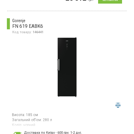
суперзаморозка, електромеханічне керування, світлодіодне
освітлення, інверторний компресор.
Gorenje
FN 619 EABK6
Код товару:
146441
Висота:
185 см
Загальний об'єм:
280 л
Колір:
чорний
Кількість компресорів:
1
Доставка по Київу - 600
грн.
1-2 дні.