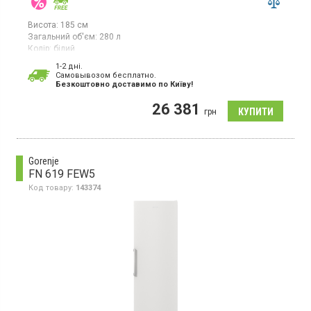
Висота:
185 см
Загальний об'єм:
280 л
Колір:
білий
Кількість компресорів:
1
1-2 дні.
Гарантія:
24 міс
Cамовывозом бесплатно.
Безкоштовно доставимо по Київу!
Морозильна камера NoFrost, корисний об'єм 280 л, 7 відділень,
суперзаморозка, електронне керування, світлодіодне
26 381
освітлення, інверторний компресор.
грн
Gorenje
FN 619 FEW5
Код товару:
143374