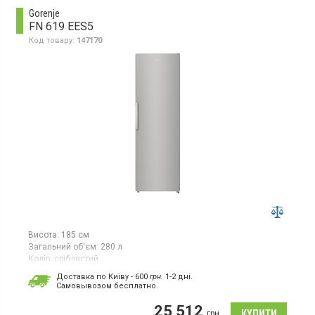
освітлення, класична форма для льоду.
Gorenje
FN 619 EES5
Код товару:
147170
Висота:
185 см
Загальний об'єм:
280 л
Колір:
сріблястий
Кількість компресорів:
1
Доставка по Київу - 600
грн.
1-2 дні.
Гарантія:
12 міс
Cамовывозом бесплатно.
Країна виробник товару:
Сербія
25 512
Морозильна камера NoFrost, корисний об'єм 280 л, 7 відділень,
грн