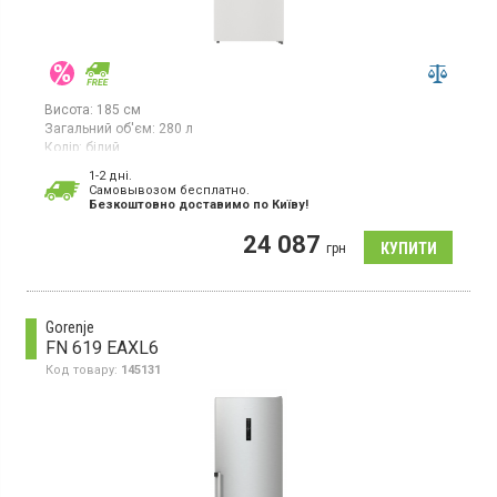
Висота:
185 см
Загальний об'єм:
280 л
Колір:
білий
Кількість компресорів:
1
1-2 дні.
Гарантія:
24 міс
Cамовывозом бесплатно.
Країна виробник товару:
Сербія
Безкоштовно доставимо по Київу!
Морозильна камера No Frost, об'єм 280 л, 7 відділень,
24 087
суперзаморозка, світлодіодне освітлення.
грн
Gorenje
FN 619 EAXL6
Код товару:
145131