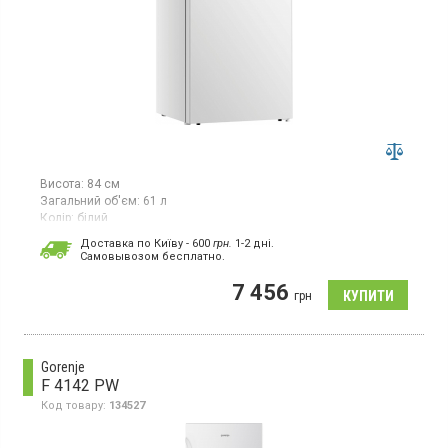
Висота:
84 см
Загальний об'єм:
61 л
Колір:
білий
Кількість компресорів:
1
Доставка по Київу - 600
грн.
1-2 дні.
Гарантія:
24 міс
Cамовывозом бесплатно.
Країна виробник товару:
Китай
7 456
Морозильна камера з ручним розморожуванням, об'єм 61 л,
грн
механічне управління.
Gorenje
F 4142 PW
Код товару:
134527