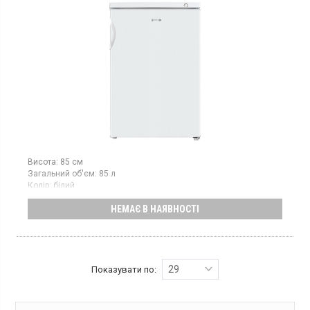
Висота:
85 см
Загальний об'єм:
85 л
Колір:
білий
Кількість компресорів:
1
НЕМАЄ В НАЯВНОСТІ
Гарантія:
24 міс
Морозильна камера з ручним розморожуванням, об'єм 85 л, 3
відділення, механічне управління.
29
Показувати по: