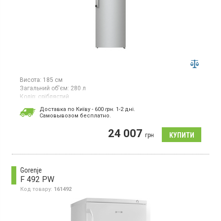
Висота:
185 см
Загальний об'єм:
280 л
Колір:
сріблястий
Кількість компресорів:
1
Доставка по Київу - 600
грн.
1-2 дні.
Гарантія:
24 міс
Cамовывозом бесплатно.
Країна виробник товару:
Сербія
24 007
Морозильна камера NoFrost, корисний об'єм 280 л, 7 відділень,
грн
суперзаморозка, електронне керування, світлодіодне
освітлення, інверторний компресор.
Gorenje
F 492 PW
Код товару:
161492