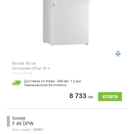
Висота:
85 см
Загальний об'єм:
86 л
Колір:
білий
Кількість компресорів:
1
Доставка по Київу - 600
грн.
1-2 дні.
Гарантія:
24 міс
Cамовывозом бесплатно.
Морозильна камера з ручним розморожуванням, об'єм 86 л, 3
8 733
відділення, механічне управління, EcoMode - програма
грн
енергозбереження.
Gorenje
F 49 DPW
Код товару:
160451