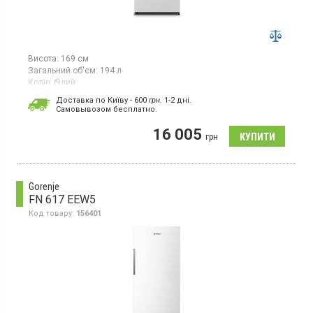
Висота:
169 см
Загальний об'єм:
194 л
Колір:
білий
Кількість компресорів:
1
Доставка по Київу - 600
грн.
1-2 дні.
Гарантія:
24 міс
Cамовывозом бесплатно.
Країна виробник товару:
Китай
16 005
Морозильна камера NoFrost, об'єм 194 л, 6 відділень (1 двері, 5
грн
ящиків), електронне керування, клас енергоспоживання E
(новий стандарт), швидке заморожування, висота 169.1 см,
колір білий.
Gorenje
FN 617 EEW5
Код товару:
156401