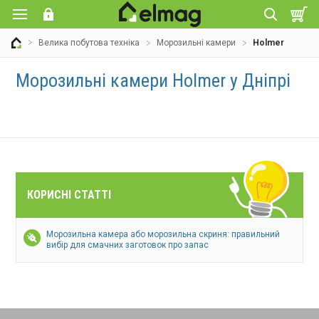
Велика побутова техніка
Морозильні камери
Holmer
Морозильні камери Holmer у Дніпрі
КОРИСНІ СТАТТІ
Морозильна камера або морозильна скриня: правильний
вибір для смачних заготовок про запас