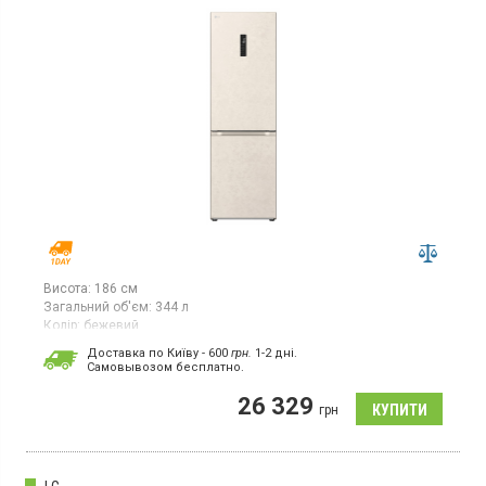
Висота:
186 см
Загальний об'єм:
344 л
Колір:
бежевий
Кількість компресорів:
1
Доставка по Київу - 600
грн.
1-2 дні.
Гарантія:
12 міс
Cамовывозом бесплатно.
Двокамерний холодильник No Frost з нижньою морозильною
26 329
камерою, об'єм 344 л, суперзаморожування,
грн
суперохолодження, зона свіжості, електронне управління,
Metal Fresh, ThinQ.