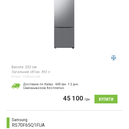
Висота:
203 см
Загальний об'єм:
492 л
Колір:
сріблястий
Кількість компресорів:
1
Доставка по Київу - 600
грн.
1-2 дні.
Гарантія:
36 міс
Cамовывозом бесплатно.
Двокамерний холодильник No Frost з нижньою морозильною
45 100
камерою, об'єм 492 л, інверторний компресор, Space Max,
грн
суперзаморожування, суперохолодження, світлодіодне
освітлення, Metal Cooling, вбудований WiFi.
Samsung
RS70F65Q1FUA