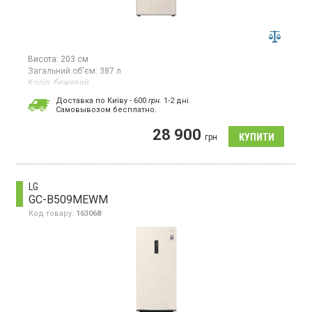
Висота:
203 см
Загальний об'єм:
387 л
Колір:
бежевий
Кількість компресорів:
1
Доставка по Київу - 600
грн.
1-2 дні.
Гарантія:
12 міс
Cамовывозом бесплатно.
Двокамерний холодильник No Frost з нижньою морозильною
28 900
камерою, об'єм 387 л, суперзаморожування,
грн
суперохолодження, зона свіжості, електронне управління,
ThinQ, Metal Fresh.
LG
GC-B509MEWM
Код товару:
163068