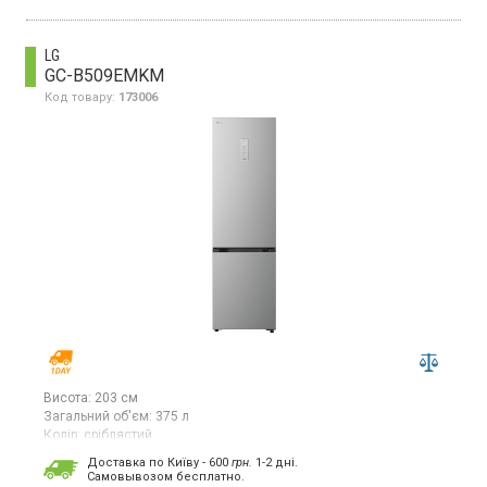
ThinQ.
LG
GC-B509EMKM
Код товару:
173006
Висота:
203 см
Загальний об'єм:
375 л
Колір:
сріблястий
Кількість компресорів:
1
Доставка по Київу - 600
грн.
1-2 дні.
Гарантія:
12 міс
Cамовывозом бесплатно.