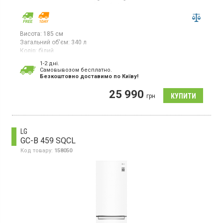
Висота:
185 см
Загальний об'єм:
340 л
Колір:
білий
Кількість компресорів:
1
1-2 дні.
Гарантія:
36 міс
Cамовывозом бесплатно.
Безкоштовно доставимо по Київу!
Двокамерний холодильник No Frost з нижньою морозильною
камерою, об'єм 340 л, інверторний компресор, Space Max,
25 990
суперзаморожування, суперохолодження, світлодіодне
грн
освітлення, вбудований Wi-Fi.
LG
GC-B 459 SQCL
Код товару:
158050