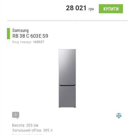
Двокамерний холодильник із нижньою морозильною камерою,
28 021
із системою NoFrost, загальний об’єм 375 л, клас
грн
енергоспоживання E (новий стандарт), електронне керування
зі Smart-технологією, дисплей, зона свіжості, металева задня
стінка, горизонтальна полиця для пляшок, швидке
заморожування, інверторний компресор, колір сріблястий
Samsung
RB 38 C 603E S9
Код товару:
160327
1
Висота:
203 см
Загальний об'єм:
385 л