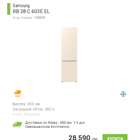
Samsung
RB 38 C 603E EL
Код товару:
160333
Висота:
203 см
Загальний об'єм:
385 л
Колір:
бежевий
Кількість компресорів:
1
Доставка по Київу - 600
грн.
1-2 дні.
Гарантія:
36 міс
Cамовывозом бесплатно.
Двокамерний холодильник No Frost з нижньою морозильною
28 590
камерою, об'єм 385 л, інверторний компресор, Space Max,
грн