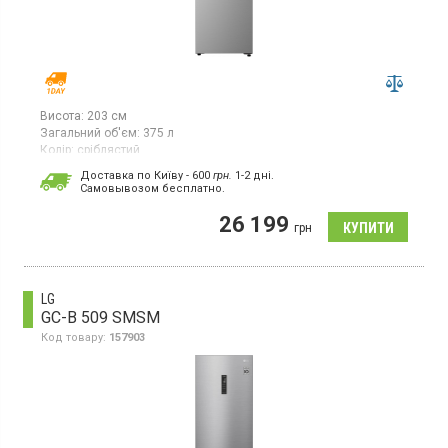
Висота:
203 см
Загальний об'єм:
375 л
Колір:
сріблястий
Кількість компресорів:
1
Доставка по Київу - 600
грн.
1-2 дні.
Гарантія:
12 міс
Cамовывозом бесплатно.
Двокамерний холодильник із нижньою морозильною камерою,
26 199
із системою NoFrost, загальний об’єм 375 л, клас
грн
енергоспоживання E (новий стандарт), електронне керування
зі Smart-технологією, дисплей, інверторний компресор, зона
свіжості, горизонтальна полиця для пляшок, швидке
охолодження, швидке заморожування, колір сріблястий
LG
GC-B 509 SMSM
Код товару:
157903