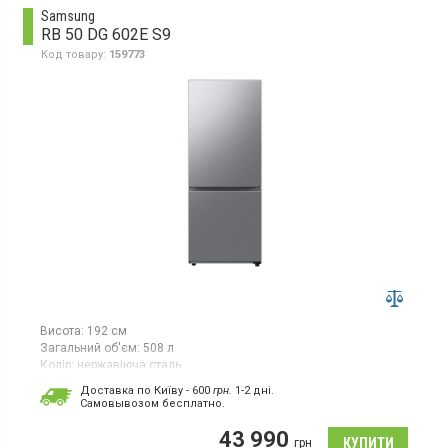
колір сріблястий.
Samsung
RB 50 DG 602E S9
Код товару:
159773
Висота:
192 см
Загальний об'єм:
508 л
Колір:
нержавіюча сталь
Кількість компресорів:
1
Доставка по Київу - 600
грн.
1-2 дні.
Гарантія:
36 міс
Cамовывозом бесплатно.
Двокамерний холодильник No Frost з нижньою морозильною
43 990
камерою, об'єм 508 л, інверторний компресор, Space Max,
грн