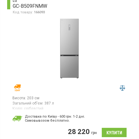
LG
GC-B509FNMW
Код товару:
166093
Висота:
203 см
Загальний об'єм:
387 л
Колір:
сріблястий
Кількість компресорів:
1
Доставка по Київу - 600
грн.
1-2 дні.
Гарантія:
12 міс
Cамовывозом бесплатно.
Двокамерний холодильник No Frost з нижньою морозильною
28 220
камерою, корисний об'єм 387 л, суперзаморожування,
грн
суперохолодження, зона свіжості, електронне управління,