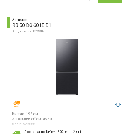
суперзаморожування, суперохолодження, світлодіодне
освітлення, вбудований WiFi.
Samsung
RB 50 DG 601E B1
Код товару:
159384
Висота:
192 см
Загальний об'єм:
462 л
Колір:
чорний
Кількість компресорів:
1
Доставка по Київу - 600
грн.
1-2 дні.