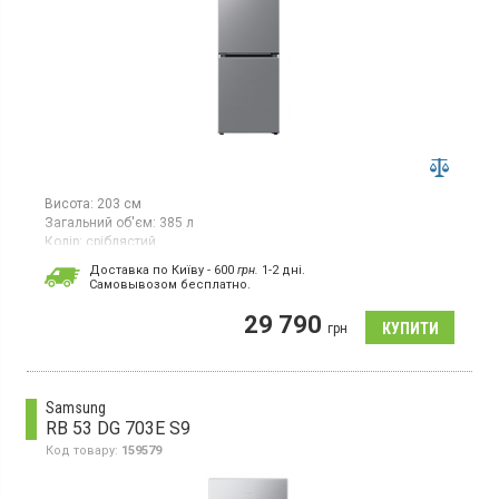
Висота:
203 см
Загальний об'єм:
385 л
Колір:
сріблястий
Кількість компресорів:
1
Доставка по Київу - 600
грн.
1-2 дні.
Гарантія:
36 міс
Cамовывозом бесплатно.
Двокамерний холодильник No Frost з нижньою морозильною
29 790
камерою, об'єм 385 л, інверторний компресор, Space Max,
грн
суперзаморожування, суперохолодження, зона свіжості,
світлодіодне освітлення, вбудований WiFi.
Samsung
RB 53 DG 703E S9
Код товару:
159579