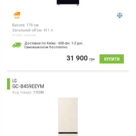
Висота:
179 см
Загальний об'єм:
411 л
Колір:
чорний
Кількість компресорів:
1
Доставка по Київу - 600
грн.
1-2 дні.
Гарантія:
36 міс
Cамовывозом бесплатно.
Двокамерний холодильник NoFrost з верхньою морозильною
31 900
камерою, об'єм 411 л, інверторний компресор,
грн
суперохолодження, електронне управління, SpaceMax, зона
свіжості, SmartThings, Bespoke дизайн.
LG
GC-B459EEYM
Код товару:
172383