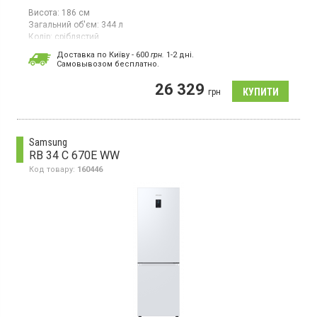
Висота:
186 см
Загальний об'єм:
344 л
Колір:
сріблястий
Кількість компресорів:
1
Доставка по Київу - 600
грн.
1-2 дні.
Гарантія:
12 міс
Cамовывозом бесплатно.
Двокамерний холодильник No Frost з нижньою морозильною
26 329
камерою, об'єм 344 л, суперзаморожування,
грн
суперохолодження, зона свіжості, електронне управління,
Metal Fresh, ThinQ.
Samsung
RB 34 C 670E WW
Код товару:
160446