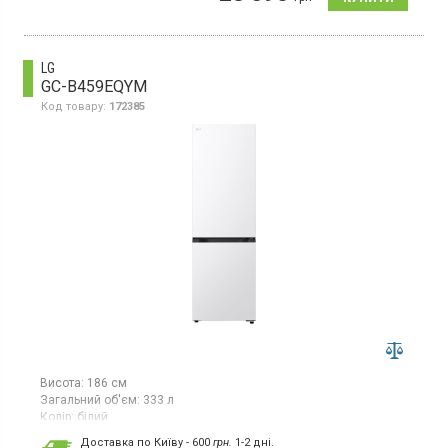
суперзаморожування, суперохолодження, зона свіжості,
світлодіодне освітлення, вбудований WiFi.
LG
GC-B459EQYM
Код товару:
172385
Висота:
186 см
Загальний об'єм:
333 л
Колір:
білий
Кількість компресорів:
1
Доставка по Київу - 600
грн.
1-2 дні.