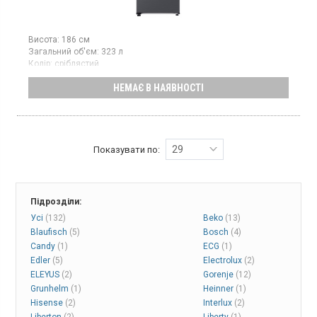
Висота:
186 см
Загальний об'єм:
323 л
Колір:
сріблястий
Кількість компресорів:
1
НЕМАЄ В НАЯВНОСТІ
Гарантія:
36 міс
Морозильна шафа об’ємом 323 л, 7 відділень, потужність
заморожування — 14,8 кг на добу, клас енергоспоживання E
(новий стандарт), електронне керування зі Smart-технологією,
інверторний компресор, LED-освітлення, суперзаморожування,
металеве охолодження, льодогенератор, дисплей,
29
Показувати по:
перенавішувані двері, висота 185,8 см, колір — сріблястий.
Підрозділи:
Усі
(132)
Beko
(13)
Blaufisch
(5)
Bosch
(4)
Candy
(1)
ECG
(1)
Edler
(5)
Electrolux
(2)
ELEYUS
(2)
Gorenje
(12)
Grunhelm
(1)
Heinner
(1)
Hisense
(2)
Interlux
(2)