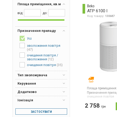
Площа приміщення, кв.м
Beko
First
(1)
ATP 6100 I
від:
дo:
Gorenje
(1)
Код товару:
130687
Honeywell
(2)
Hoover
(3)
Призначення приладу
Hyundai
(3)
Усі
Karcher
(3)
зволоження повітря
Liberton
(3)
(47)
очищення повітря /
Panasonic
(7)
зволоження
(12)
Philips
(17)
очищення повітря
(35)
Polaris
(2)
Тип зволожувача
Rowenta
(2)
Керування
Saturn
(1)
Площа приміщення:
Scarlett
(1)
Додатково
Призначення прила
очищення повітря
Shark
(2)
Іонізація
Гарантія:
12 міс
2 758
Solac
(1)
Країна виробник тов
грн
Очищувач повітря, 
ЗАСТОСУВАТИ
Vegas
(1)
швидкості, іонізатор