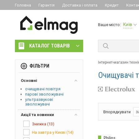
Головна
Гарантія
Доставка і оплата
Кредит
Конта
Київ
Ваше місто:
КАТАЛОГ ТОВАРІВ
Інтернет-магазин техні
ФІЛЬТРИ
Очищувачі т
Основні
очищувачі повітря
парові зволожувачі
ультразвукові
зволожувачі
з
Впорядкувати
Акції та новинки
Знижка
(13)
На завтра у Києві
(14)
Philips