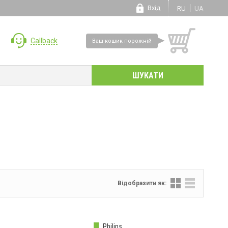
Вхід
RU
UA
Callback
Ваш кошик порожній
Відобразити як:
Philips