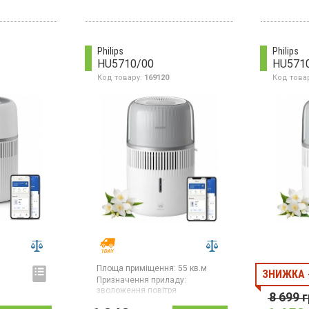
Philips
Philips
HU5710/00
HU571
Код товару:
169120
Код това
Площа приміщення:
55 кв.м
ЗНИЖКА 
Призначення приладу:
зволоження повітря
8 699
г
Зволожувач повітря,