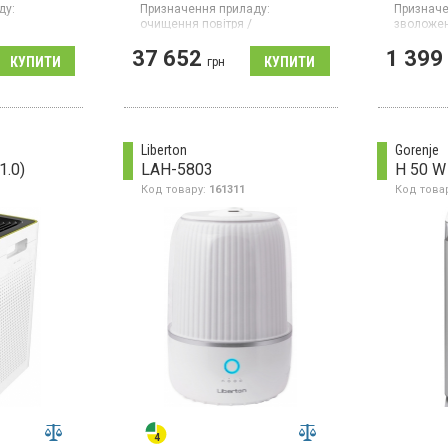
ду:
Призначення приладу:
Призначе
очищення повітря /
зволожен
зволоження
Гарантія:
37 652
1 399
Гарантія:
36 міс
ару:
Китай
грн
Ультразв
Країна виробник товару:
Японія
потужніст
онізатор, 4
рекоменд
ьтр,
ємність 
аймер,
2 л, прод
зволожен
Liberton
Gorenje
механічн
1.0)
LAH-5803
H 50 W
автомати
— білий.
Код товару:
161311
Код това