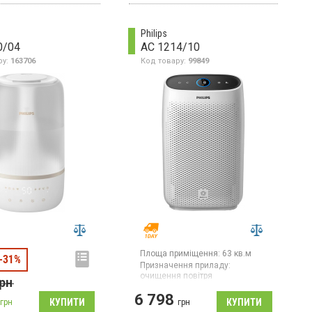
Philips
0/04
AC 1214/10
ру:
163706
Код товару:
99849
Площа приміщення:
63 кв.м
-31%
Призначення приладу:
очищення повітря
рн
Країна виробник товару:
Китай
6 798
грн
грн
Очисник повітря для