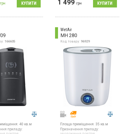
1 499
грн
грн
WetAir
709
MH 280
ру:
166605
Код товару:
96929
риміщення:
40 кв.м
Площа приміщення:
35 кв.м
ння приладу:
Призначення приладу:
ня повітря
зволоження повітря