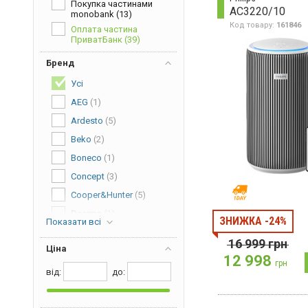
Покупка частинами
AC3220/10
monobank
(13)
Код товару:
161846
Оплата частина
ПриватБанк
(39)
Бренд
Усі
AEG
(1)
Ardesto
(5)
Beko
(2)
Boneco
(1)
Concept
(3)
Cooper&Hunter
(5)
Deerma
(1)
ЗНИЖКА -24%
Показати всі
Delonghi
(1)
16 999
грн
Ціна
Dreame
(2)
12 998
грн
ECG
(3)
від:
дo:
Electrolux
(5)
Esperanza
(1)