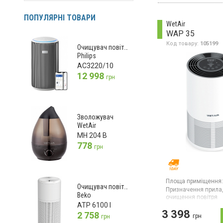
WetAir
(13)
фільтр, НЕРА-фільтр
ПОПУЛЯРНІ ТОВАРИ
Zelmer
(1)
WetAir
WAP 35
Код товару:
105199
Очищувач повітря
Philips
AC3220/10
12 998
грн
Зволожувач
WetAir
MH 204 B
778
грн
Площа приміщення:
Очищувач повітря
Призначення прила
Beko
очищення повітря
ATP 6100 I
3 398
2 758
грн
грн