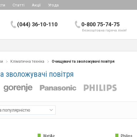
кти
Статті
Акції
Угода
(044) 36-10-110
0-800 75-74-75
безкоштовна гаряча лінія!
ки
Кліматична техніка
Очищувачі та зволожувачі повітря
а зволожувачі повітря
а популярністю
WetAir
Philips