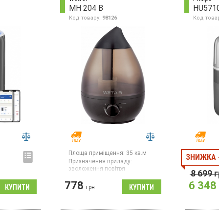
MH 204 B
HU571
Код товару:
98126
Код това
Площа приміщення:
35 кв.м
ЗНИЖКА 
Призначення приладу:
зволоження повітря
8 699
г
Ультразвуковий зволожувач,
778
6 348
потужність 25 Вт, площа 35
грн
кв.м, об'єм бака для води 2.3
л, ароматизація, регулювання
інтенсивності випаровування,
індикатор рівня води,