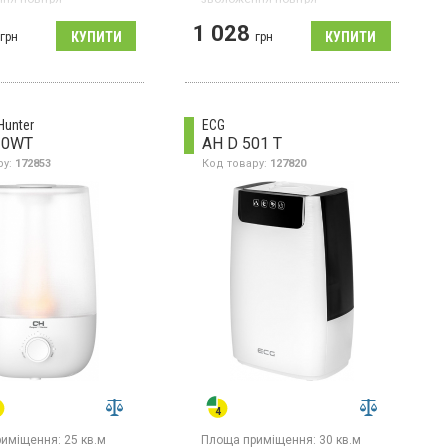
ач повітря,
1 028
ь 100 Вт, резервуар 5
грн
грн
тивність 500 мл/год,
я по Wi-Fi
Hunter
ECG
20WT
AH D 501 T
ру:
172853
Код товару:
127820
риміщення:
25 кв.м
Площа приміщення:
30 кв.м