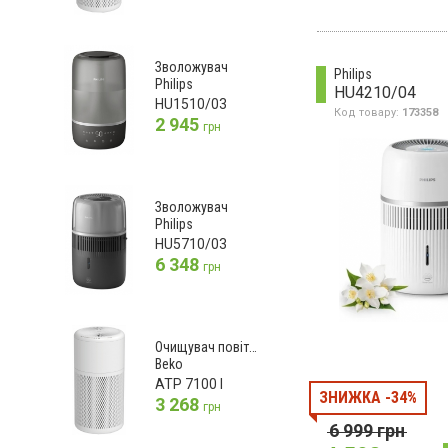
Зволожувач
Philips
Philips
HU4210/04
HU1510/03
Код товару:
173358
2 945
грн
Зволожувач
Philips
HU5710/03
6 348
грн
Очищувач повітря
Beko
ATP 7100 I
ЗНИЖКА -34%
3 268
грн
6 999
грн