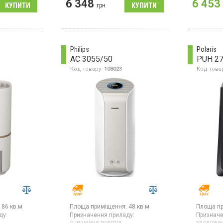
6 348
6 453
продуктивність 400 мл/год,
грн
безперервне зволоження до
37 годин, підсвічування,
таймер
Philips
Polaris
AC 3055/50
PUH 2
Код товару:
108023
Код това
86 кв.м
Площа приміщення:
48 кв.м
Площа п
ду:
Призначення приладу:
Призначе
очищення повітря
зволожен