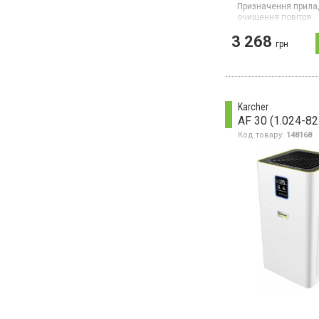
Призначення прила
очищення повітря
Гарантія:
12 міс
3 268
Країна виробник тов
грн
Очищувач повітря, і
швидкості, НЕРА-філ
вугільний фільтр, т
підсвічування
Karcher
AF 30 (1.024-82
Код товару:
148168