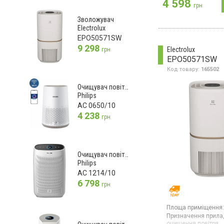
4 598
грн
Зволожувач
Electrolux
EPO50571SW
9 298
Electrolux
грн
EPO50571SW
Код товару:
165502
Очищувач повітря
Philips
AC 0650/10
4 238
грн
Очищувач повітря
Philips
AC 1214/10
6 798
грн
Площа приміщення:
Призначення прила
очищення повітря