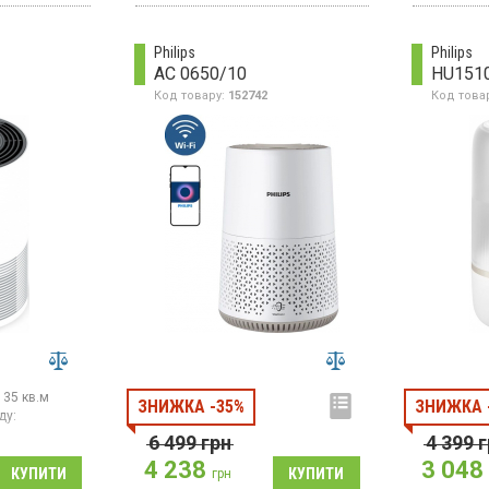
Philips
Philips
AC 0650/10
HU151
Код товару:
152742
Код това
35 кв.м
ЗНИЖКА -35%
ЗНИЖКА 
ду:
6 499
грн
4 399
г
4 238
3 048
грн