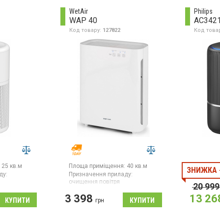
керамічний фільтр для води,
WetAir
Philips
автоматичне вимкнення, колір
WAP 40
AC342
чорний
Код товару:
127822
Код това
25 кв.м
Площа приміщення:
40 кв.м
ЗНИЖКА 
ду:
Призначення приладу:
очищення повітря
20 999
Очищувач повітря, сенсорне
3 398
13 26
ару:
Китай
керування, ультрафіолетове
грн
світло, таймер, нічний режим
4
, вугільний