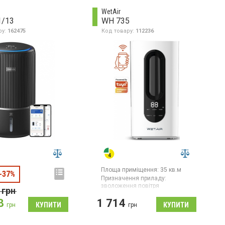
WetAir
1/13
WH 735
ру:
162475
Код товару:
112236
Площа приміщення:
35 кв.м
-37%
Призначення приладу:
зволоження повітря
грн
8
1 714
грн
грн