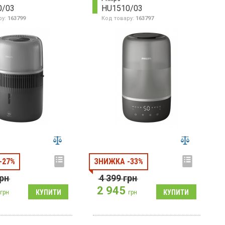
0/03
HU1510/03
ру:
163799
Код товару:
163797
-27%
ЗНИЖКА -33%
рн
4 399
грн
2 945
грн
грн