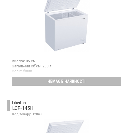
Висота:
85 см
Загальний об'єм:
200 л
Колір:
білий
Кількість компресорів:
1
НЕМАЄ В НАЯВНОСТІ
Морозильна скриня, об'ємом 200 л, потужність заморожування:
12 кг/добу, клас енергоспоживання A+, 2 металеві кошики,
колір білий.
Liberton
LCF-145H
Код товару:
128456