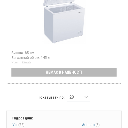
Висота:
85 см
Загальний об'єм:
145 л
Колір:
білий
Кількість компресорів:
1
НЕМАЄ В НАЯВНОСТІ
Морозильна скриня, об'ємом 145 л, потужність заморожування:
7 кг/добу, клас енергоспоживання A+, 2 металеві кошики
29
Показувати по:
Підрозділи:
Усі
(78)
Ardesto
(5)