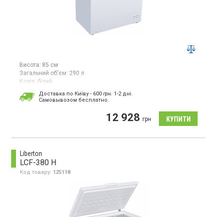
Висота:
85 см
Загальний об'єм:
290 л
Колір:
білий
Кількість компресорів:
1
Доставка по Київу - 600
грн.
1-2 дні.
Cамовывозом бесплатно.
Морозильна скриня об'ємом 290 л, потужність заморожування:
18 кг/24 години, енергетичний клас: А+, 1 компресор,
12 928
розморожування вручну, колір білий
грн
Liberton
LCF-380 H
Код товару:
125118