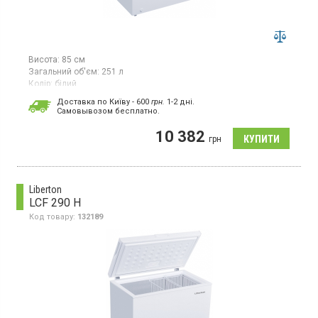
Висота:
85 см
Загальний об'єм:
251 л
Колір:
білий
Кількість компресорів:
1
Доставка по Київу - 600
грн.
1-2 дні.
Cамовывозом бесплатно.
Морозильна скриня з ручним розморожуванням, об'єм 251 л,
механічне управління
10 382
грн
Liberton
LCF 290 H
Код товару:
132189