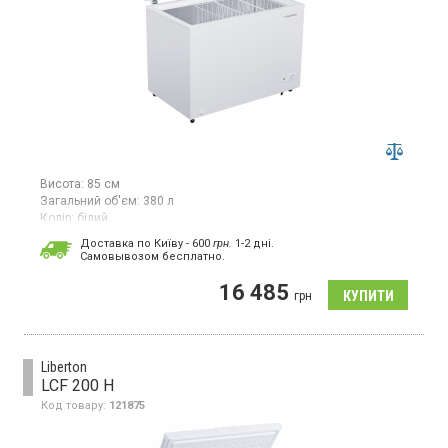
Висота:
85 см
Загальний об'єм:
380 л
Колір:
білий
Кількість компресорів:
1
Доставка по Київу - 600
грн.
1-2 дні.
Cамовывозом бесплатно.
Морозильна скриня, об'ємом 380 л, потужність заморожування:
20 кг / добу, клас енергоспоживання A +, 3 металеві кошики,
16 485
ручне розморожування
грн
Liberton
LCF 200 H
Код товару:
121875