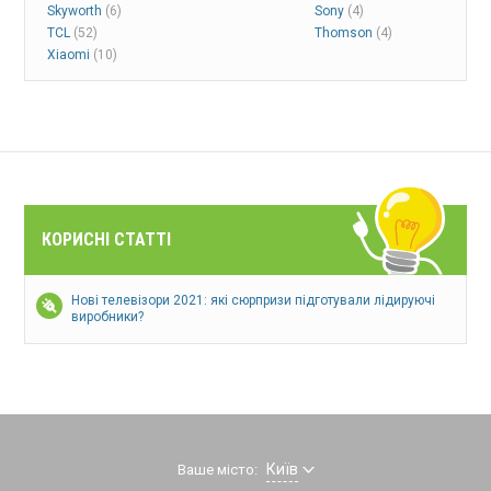
Skyworth
(6)
Sony
(4)
TCL
(52)
Thomson
(4)
Xiaomi
(10)
КОРИСНІ СТАТТІ
Нові телевізори 2021: які сюрпризи підготували лідируючі
виробники?
Київ
Ваше місто: