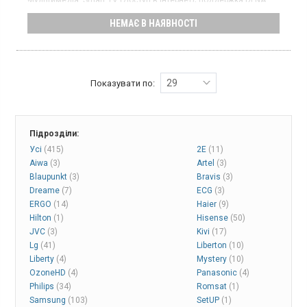
Бездротові інтерфейси:
Wi-Fi
НЕМАЄ В НАЯВНОСТІ
Роздільна здатність:
1366x768
LED-телевізор, DVB-T2, 8 Гб вбудованої пам'яті, підсвічування
Direct LED, ОС Android 11.0
29
Показувати по:
Підрозділи:
Усі
(415)
2E
(11)
Aiwa
(3)
Artel
(3)
Blaupunkt
(3)
Bravis
(3)
Dreame
(7)
ECG
(3)
ERGO
(14)
Haier
(9)
Hilton
(1)
Hisense
(50)
JVC
(3)
Kivi
(17)
Lg
(41)
Liberton
(10)
Liberty
(4)
Mystery
(10)
OzoneHD
(4)
Panasonic
(4)
Philips
(34)
Romsat
(1)
Samsung
(103)
SetUP
(1)