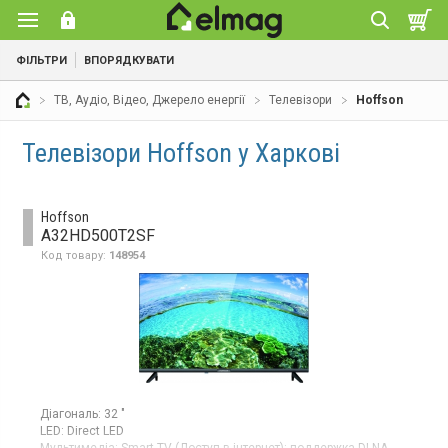
ФІЛЬТРИ
ВПОРЯДКУВАТИ
ТВ, Аудіо, Відео, Джерело енергії
Телевізори
Hoffson
Телевізори Hoffson у Харкові
Hoffson
A32HD500T2SF
Код товару:
148954
Діагональ:
32 "
LED:
Direct LED
Мультимедіа:
Smart TV (Доступ в інтернет);
поддержка DLNA