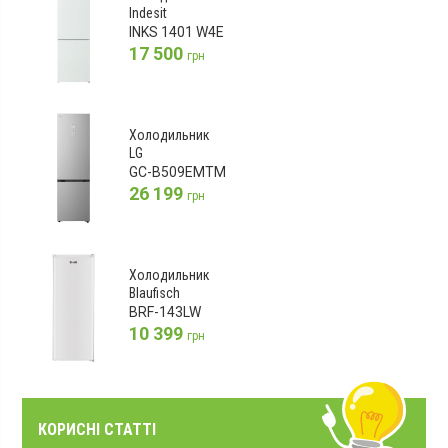
Indesit
INKS 1401 W4E
17 500
грн
Холодильник
LG
GC-B509EMTM
26 199
грн
Холодильник
Blaufisch
BRF-143LW
10 399
грн
КОРИСНІ СТАТТІ