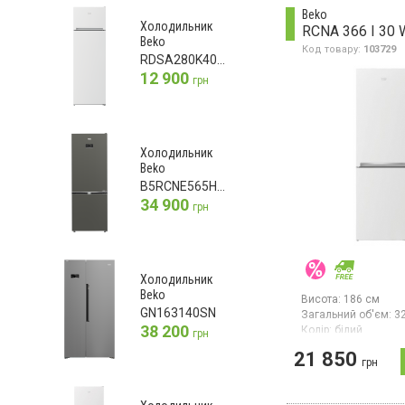
механічне керуванн
Beko
освітлення, перена
Холодильник
RCNA 366 I 30 
дверцята.
Beko
Код товару:
103729
RDSA280K40WN
12 900
грн
Холодильник
Beko
B5RCNE565HXPMG
34 900
грн
Холодильник
Beko
Висота:
186 см
GN163140SN
Загальний об'єм:
3
38 200
Колір:
білий
грн
Кількість компресор
21 850
Гарантія:
36 міс
грн
Країна виробник тов
Румунія