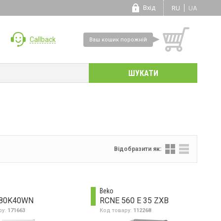
Вхід
RU
UA
Callback
Ваш кошик порожній
Відобразити як:
Beko
80K40WN
RCNE 560 E 35 ZXB
ру:
171663
Код товару:
112268