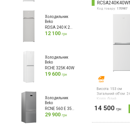
RCSA240K40W
керування, висота 
колір білий.
Код товару:
170987
Холодильник
Beko
RDSA 240 K 20 S
12 100
грн
Холодильник
Beko
RCHE 325K 40W
19 600
грн
Висота:
153 см
Загальний об'єм:
2
Холодильник
Колір:
білий
Beko
Кількість компресор
14 500
RCNE 560 E 35 ZXB
Гарантія:
36 міс
грн
29 900
Двокамерний холод
грн
нижньою морозиль
камерою, загальний
л, клас енергоспож