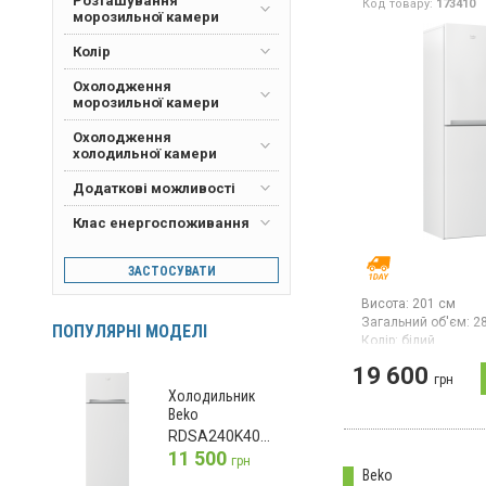
Розташування
Код товару:
173410
морозильної камери
Колір
Охолодження
морозильної камери
Охолодження
холодильної камери
Додаткові можливості
Клас енергоспоживання
ЗАСТОСУВАТИ
Висота:
201 см
Загальний об'єм:
2
ПОПУЛЯРНІ МОДЕЛІ
Колір:
білий
Кількість компресор
19 600
Гарантія:
36 міс
грн
Холодильник
Двокамерний холод
Beko
нижньою морозиль
RDSA240K40WN
камерою, системою 
загальний об’єм 286
11 500
грн
енергоспоживання 
Beko
стандарт), механіч