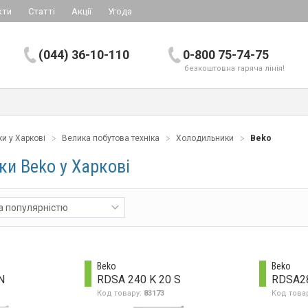
кти
Статті
Акції
Угода
(044) 36-10-110
0-800 75-74-75
безкоштовна гаряча лінія!
ки у Харкові
Велика побутова техніка
Холодильники
Beko
и Beko у Харкові
а популярністю
Beko
Beko
N
RDSA 240 K 20 S
RDSA2
Код товару:
83173
Код това