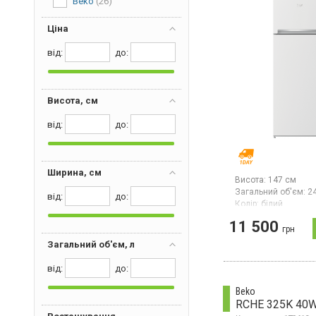
Beko
(26)
Ціна
від:
дo:
Висота, см
від:
дo:
Ширина, см
Висота:
147 см
Загальний об'єм:
2
від:
дo:
Колір:
білий
Кількість компресор
11 500
Гарантія:
36 міс
грн
Двокамерний холод
Загальний об'єм, л
верхньою морозил
камерою, загальний
від:
дo:
л, клас енергоспож
механічне керуванн
Beko
освітлення, перена
RCHE 325K 40
дверцята.