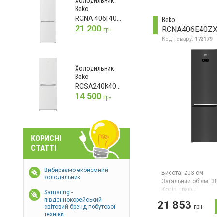
Холодильник
Beko
RCNA 406I 40WN
Beko
21 200
RCNA406E40Z
грн
Код товару:
172179
Холодильник
Beko
RCSA240K40WN
14 500
грн
КОРИСНІ
СТАТТІ
Вибираємо економний
Висота:
203 см
холодильник
Загальний об'єм:
3
Колір:
графіт
Samsung -
Кількість компресор
південнокорейський
21 853
Гарантія:
36 міс
грн
світовий бренд побутової
техніки.
Двокамерний холод