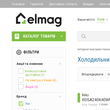
Головна
Гарантія
Доставка і оплата
Кредит
Конта
Київ
Ваше місто:
КАТАЛОГ ТОВАРІВ
Інтернет-магазин техні
ФІЛЬТРИ
Холодильник
Акції та новинки
Безкоштовна
з
Впорядкувати
доставка
(1)
На завтра у Києві
(6)
Акція
(4)
Beko
Бренд
RDSA240K40W
Усі
Код товару:
170989