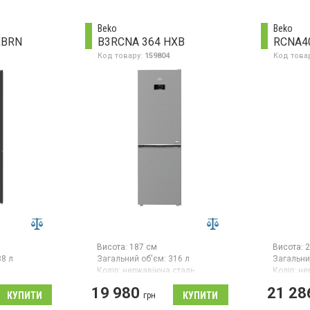
камерою, загальний об’єм 270
нижньою
л, клас енергоспоживання A++,
камерою,
механічне керування, LED-
л, механ
Beko
Beko
освітлення, перенавішувані
освітлен
XBRN
B3RCNA 364 HXB
RCNA4
дверцята.
Код товару:
159804
Код това
Висота:
187 см
Висота:
2
88 л
Загальний об'єм:
316 л
Загальни
Колір:
нержавіюча сталь
Колір:
не
ів:
1
Кількість компресорів:
1
Кількість
19 980
21 28
Гарантія:
36 міс
Гарантія:
грн
ильник з
Двокамерний холодильник
Двокамер