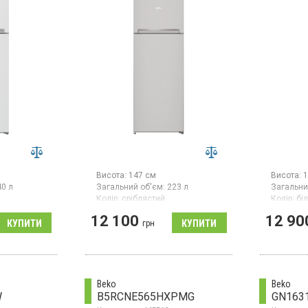
Висота:
147 см
Висота:
1
40 л
Загальний об'єм:
223 л
Загальни
Колір:
сріблястий
Колір:
бі
ів:
1
Кількість компресорів:
1
Кількість
12 100
12 90
Гарантія:
36 міс
Гарантія:
грн
ильник із
Двокамер
ьною
верхньо
 об’єм 240
камерою,
ивання A++,
загальний
я, LED-
енергосп
Beko
Beko
вішувані
механічн
W
B5RCNE565HXPMG
GN163
підсвічу