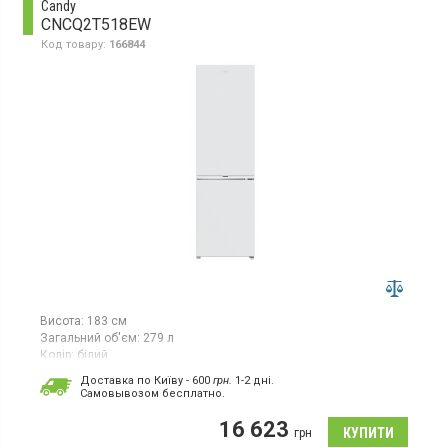
Candy
CNCQ2T518EW
Код товару:
166844
Висота:
183 см
Загальний об'єм:
279 л
Колір:
білий
Кількість компресорів:
1
Доставка по Київу - 600
грн.
1-2 дні.
Гарантія:
36 міс
Cамовывозом бесплатно.
Двокамерний холодильник No Frost з нижньою морозильною
16 623
камерою, об'єм 279 л, електронне управління, зона свіжості.
грн