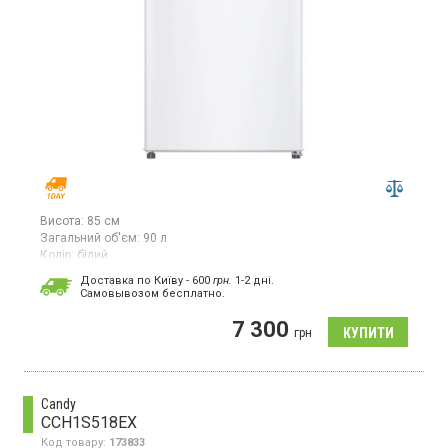
Висота:
85 см
Загальний об'єм:
90 л
Колір:
білий
Кількість компресорів:
1
Доставка по Київу - 600
грн.
1-2 дні.
Гарантія:
12 міс
Cамовывозом бесплатно.
Однокамерний холодильник без морозильної камери, висота
7 300
85 см, загальний об’єм 90 л, клас енергоспоживання E (новий
грн
стандарт), механічне керування, колір білий.
Candy
CCH1S518EX
Код товару:
173833