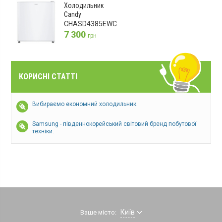
Холодильник
Candy
CHASD4385EWC
7 300
грн
КОРИСНІ СТАТТІ
Вибираємо економний холодильник
Samsung - південнокорейський світовий бренд побутової
техніки.
Київ
Ваше місто: