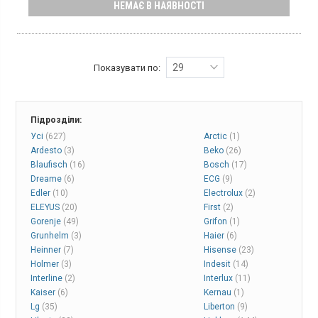
НЕМАЄ В НАЯВНОСТІ
Гарантія:
12 міс
Двокамерний холодильник NoFrost з нижньою морозильною
камерою, загальний об'єм 355 л, клас енергоспоживання А++,
електронне управління, зона свіжості, суперзаморозка, висота
185 см, колір чорний
29
Показувати по:
Підрозділи:
Усі
(627)
Arctic
(1)
Ardesto
(3)
Beko
(26)
Blaufisch
(16)
Bosch
(17)
Dreame
(6)
ECG
(9)
Edler
(10)
Electrolux
(2)
ELEYUS
(20)
First
(2)
Gorenje
(49)
Grifon
(1)
Grunhelm
(3)
Haier
(6)
Heinner
(7)
Hisense
(23)
Holmer
(3)
Indesit
(14)
Interline
(2)
Interlux
(11)
Kaiser
(6)
Kernau
(1)
Lg
(35)
Liberton
(9)