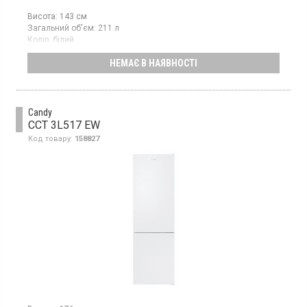
Висота:
143 см
Загальний об'єм:
211 л
Колір:
білий
Кількість компресорів:
1
НЕМАЄ В НАЯВНОСТІ
Гарантія:
12 міс
Країна виробник товару:
Китай
Двокамерний холодильник з верхньою морозильною камерою,
об'єм 211 л, клас енергоспоживання E (новий стандарт),
механічне управління, висота 143 см, колір білий
Candy
CCT 3L517 EW
Код товару:
158827