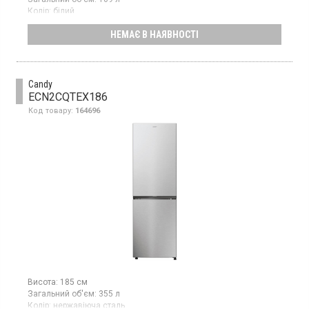
Колір:
білий
Кількість компресорів:
1
НЕМАЄ В НАЯВНОСТІ
Гарантія:
12 міс
Однодверний холодильник з верхньою морозильною камерою,
об'єм 109 л, клас енергоспоживання А++, механічне
управління, висота 85 см, колір білий
Candy
ECN2CQTEX186
Код товару:
164696
Висота:
185 см
Загальний об'єм:
355 л
Колір:
нержавіюча сталь