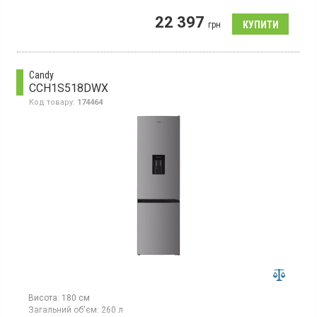
Двокамерний холодильник NoFrost з нижньою морозильною
22 397
камерою, загальний об'єм 409 л, клас енергоспоживання А+,
грн
електронне управління, зона свіжості, суперзаморозка, висота
205 см, колір білий
Candy
CCH1S518DWX
Код товару:
174464
Висота:
180 см
Загальний об'єм:
260 л