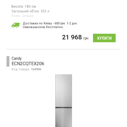
Висота:
185 см
Загальний об'єм:
355 л
Колір:
чорний
Кількість компресорів:
1
Доставка по Київу - 600
грн.
1-2 дні.
Гарантія:
12 міс
Cамовывозом бесплатно.
Двокамерний холодильник NO FROST з нижньою морозильною
21 968
камерою, об'єм 355 л, зона свіжості, електронне управління.
грн
Candy
ECN2CQTEX206
Код товару:
164906