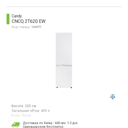
Candy
CNCQ 2T620 EW
Код товару:
160471
Висота:
205 см
Загальний об'єм:
409 л
Колір:
білий
Кількість компресорів:
1
Доставка по Київу - 600
грн.
1-2 дні.
Гарантія:
36 міс
Cамовывозом бесплатно.