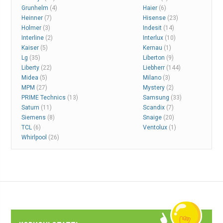
Grunhelm
(4)
Haier
(6)
Heinner
(7)
Hisense
(23)
Holmer
(3)
Indesit
(14)
Interline
(2)
Interlux
(10)
Kaiser
(5)
Kernau
(1)
Lg
(35)
Liberton
(9)
Liberty
(22)
Liebherr
(144)
Midea
(5)
Milano
(3)
MPM
(27)
Mystery
(2)
PRIME Technics
(13)
Samsung
(33)
Saturn
(11)
Scandix
(7)
Siemens
(8)
Snaige
(20)
TCL
(6)
Ventolux
(1)
Whirlpool
(26)