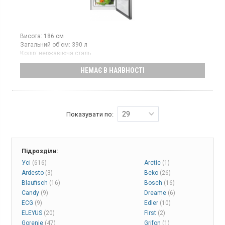
Висота:
186 см
Загальний об'єм:
390 л
Колір:
нержавіюча сталь
Кількість компресорів:
1
НЕМАЄ В НАЯВНОСТІ
Гарантія:
12 міс
Однокамерний холодильник без морозильної камери, об’єм
390 л, електронне керування, клас енергоспоживання E (новий
стандарт), режим суперохолодження, колір: нержавіюча сталь
з покриттям Antifingerprint
29
Показувати по:
Підрозділи:
Усі
(616)
Arctic
(1)
Ardesto
(3)
Beko
(26)
Blaufisch
(16)
Bosch
(16)
Candy
(9)
Dreame
(6)
ECG
(9)
Edler
(10)
ELEYUS
(20)
First
(2)
Gorenje
(47)
Grifon
(1)