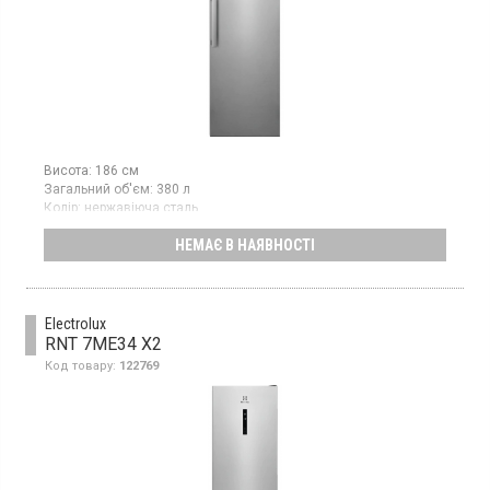
Висота:
186 см
Загальний об'єм:
380 л
Колір:
нержавіюча сталь
Кількість компресорів:
1
НЕМАЄ В НАЯВНОСТІ
Гарантія:
12 міс
Країна виробник товару:
Туреччина
Однокамерний холодильник без морозильної камери, об'єм
380 л, суперохолодження, електронне управління, зона
свіжості, інверторний компресор
Electrolux
RNT 7ME34 X2
Код товару:
122769