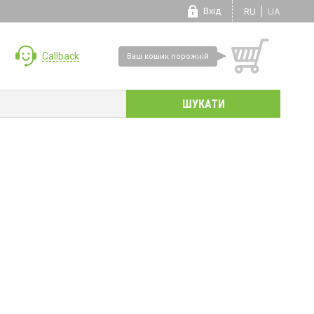
Вхід
RU
UA
Callback
Ваш кошик порожній