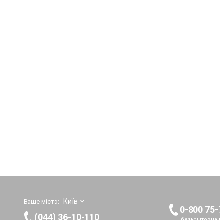
Київ
Ваше місто:
0-800 75-
(044) 36-10-110
безкоштовна г