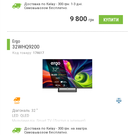
Бездротові інтерфейси:
Bluetooth;
Wi-Fi
Доставка по Київу - 300
грн.
1-3 дні.
Роздільна здатність:
3840x2160
Cамовывозом бесплатно.
LED-телевізор, матриця VA, DVB-Т2, блокування від дітей,
9 800
таймер сну, 16 Гб вбудованої пам'яті
грн
Ergo
32WHQ9200
Код товару:
174617
Діагональ:
32 "
LED:
QLED
Мультимедіа:
Smart TV (Доступ в інтернет)
Бездротові інтерфейси:
Bluetooth;
Wi-Fi;
Miracast;
AirPlay
Доставка по Київу - 300
грн.
на завтра.
Роздільна здатність:
1366x768
Cамовывозом бесплатно.