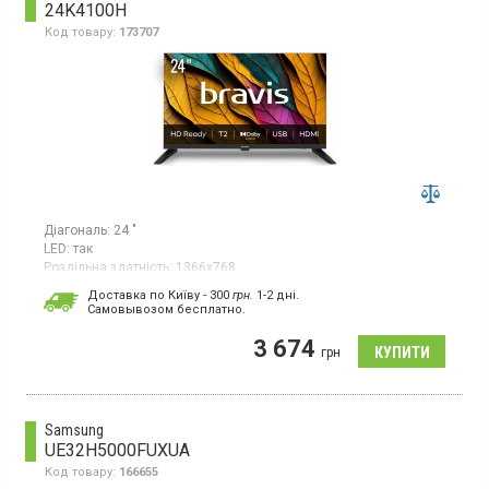
24K4100H
Код товару:
173707
Діагональ:
24 "
LED:
так
Роздільна здатність:
1366x768
Гарантія:
12 міс
Доставка по Київу - 300
грн.
1-2 дні.
Cамовывозом бесплатно.
LED-телевізор, DVB-T2, роз’єми HDMI х2, USB х1
3 674
грн
Samsung
UE32H5000FUXUA
Код товару:
166655