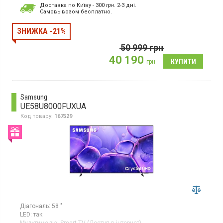
Бездротові інтерфейси:
Bluetooth;
Wi-Fi;
AirPlay
Доставка по Київу - 300
грн.
2-3 дні.
Роздільна здатність:
3840x2160
Cамовывозом бесплатно.
Гарантія:
12 міс
QLED-телевізор, HDR, ОС Tizen™, процесор зображення NQ4 AI
ЗНИЖКА -21%
Gen2, Bixby, Daily+, режим Game Motion Plus
50 999
грн
40 190
грн
Samsung
UE58U8000FUXUA
Код товару:
167529
Діагональ:
58 "
LED:
так