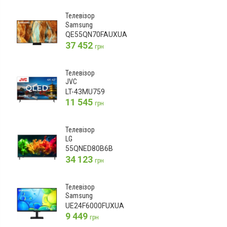
Телевізор
Samsung
QE55QN70FAUXUA
37 452
грн
Телевізор
JVC
LT-43MU759
11 545
грн
Телевізор
LG
55QNED80B6B
34 123
грн
Телевізор
Samsung
UE24F6000FUXUA
9 449
грн