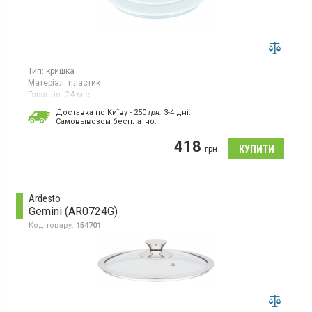
Тип:
кришка
Матеріал:
пластик
Гарантія:
24 міс
Країна виробник товару:
Франція
Доставка по Київу - 250
грн.
3-4 дні.
Cамовывозом бесплатно.
Набір кришок, 3 шт, матеріал - пластик, для зберігання харчових
продуктів, у холодильнику, герметичний затвор, сумісні для
418
ковшів Ingenio, можна мити в посудомийній машині.
грн
Ardesto
Gemini (AR0724G)
Код товару:
154701