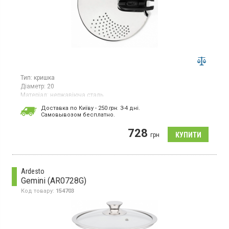
Тип:
кришка
Діаметр:
20
Матеріал:
нержавіюча сталь
Кришка, діаметр 14-20 см, з нержавіючої сталі, отвори для
Доставка по Київу - 250
грн.
3-4 дні.
зливу, компактне зберігання, можна мити в посудомийній
Cамовывозом бесплатно.
машині.
728
грн
Ardesto
Gemini (AR0728G)
Код товару:
154703