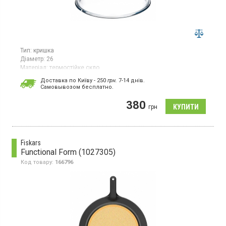
Тип:
кришка
Діаметр:
26
Матеріал:
термостійке скло
Кришка діаметром 26 см виготовлена з прозорого жаростійкого
Доставка по Київу - 250
грн.
7-14 днів.
скла, без металевого обідка для збереження антипригарного
Cамовывозом бесплатно.
покриття посуду. Підходить для духовки, зручна у догляді,
можна мити в посудомийній машині.
380
грн
Fiskars
Functional Form (1027305)
Код товару:
166796