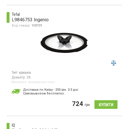
Tefal
L9846753 Ingenio
Код товару:
158729
Тип:
кришка
Діаметр:
28
Матеріал:
жароміцне скло
Кришка скляна, діаметр - 28 см, зі складною ручкою-
Доставка по Київу - 250
грн.
2-3 дні.
метеликом, не займає багато місця під час зберігання, але
Cамовывозом бесплатно.
водночас залишається такою ж зручною у використанні,
силіконові краї щільно прилягають до кришки.
724
грн
IQ