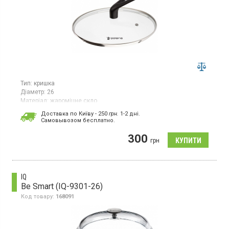
Тип:
кришка
Діаметр:
26
Матеріал:
жароміцне скло
Кришка серії Standable діаметром 26 см виготовлена зі скла.
Доставка по Київу - 250
грн.
1-2 дні.
Ручка з бакеліту, є отвір для випуску пари.
Cамовывозом бесплатно.
300
грн
IQ
Be Smart (IQ-9301-26)
Код товару:
168091