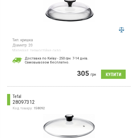
Тип:
кришка
Діаметр:
20
Матеріал:
термостійке скло
Кришка для посуду діаметром 20 см, виготовлена
Доставка по Київу - 250
грн.
7-14 днів.
з жаростійкого скла, має прозорий колір.
Cамовывозом бесплатно.
305
грн
Tefal
28097312
Код товару:
158092