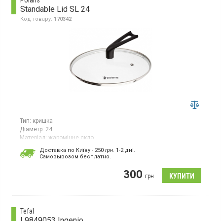
Polaris
Standable Lid SL 24
Код товару:
170342
Тип:
кришка
Діаметр:
24
Матеріал:
жароміцне скло
Кришка серії Standable діаметром 24 см виготовлена зі скла.
Доставка по Київу - 250
грн.
1-2 дні.
Ручка з бакеліту, оснащена отвором для випуску пари.
Cамовывозом бесплатно.
300
грн
Tefal
L9849053 Ingenio