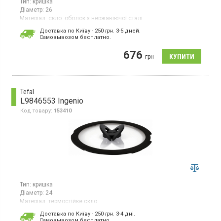
Тип:
кришка
Діаметр:
26
Матеріал:
скло, ободок з нержавіючої сталі
Країна виробник товару:
Франція
Доставка по Київу - 250
грн.
3-5 дней.
Cамовывозом бесплатно.
676
грн
Tefal
L9846553 Ingenio
Код товару:
153410
Тип:
кришка
Діаметр:
24
Матеріал:
термостійке скло
Гарантія:
24 міс
Доставка по Київу - 250
грн.
3-4 дні.
Країна виробник товару:
В'єтнам
Cамовывозом бесплатно.