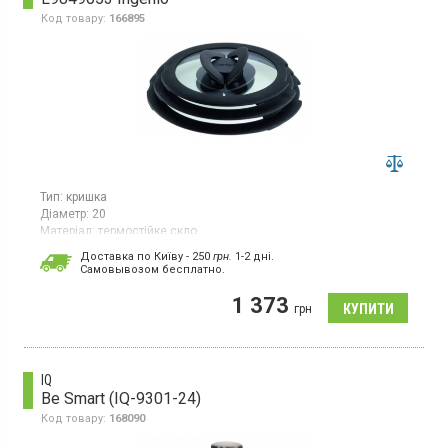
Код товару:
166895
Тип:
кришка
Діаметр:
20
Матеріал:
термостійке скло
Гарантія:
24 міс
Доставка по Київу - 250
грн.
1-2 дні.
Cамовывозом бесплатно.
Набір скляних кришок діаметром 16, 18 і 20 см. Колір чорний.
Можна мити в посудомийній машині.
1 373
грн
IQ
Be Smart (IQ-9301-24)
Код товару:
168090