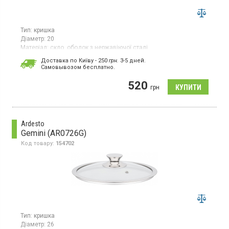
Тип:
кришка
Діаметр:
20
Матеріал:
скло, ободок з нержавіючої сталі
Країна виробник товару:
Китай
Доставка по Київу - 250
грн.
3-5 дней.
Cамовывозом бесплатно.
Скляна кришка з ободом з нержавіючої сталі, отвір для випуску
пари, діаметр 20 см
520
грн
Ardesto
Gemini (AR0726G)
Код товару:
154702
Тип:
кришка
Діаметр:
26