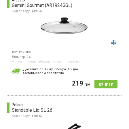
Ardesto
Gemini Gourmet (AR1924GGL)
Код товару:
139396
Тип:
кришка
Діаметр:
24
Матеріал:
скло, ободок з нержавіючої сталі
Гарантія:
1 міс
Доставка по Київу - 250
грн.
1-2 дні.
Країна виробник товару:
Китай
Cамовывозом бесплатно.
Скляна прозора кришка діаметром 24 см із ручкою з бакеліту,
219
отвір для випуску пари. Можна мити в посудомийній машині.
грн
Polaris
Standable Lid SL 26
Код товару:
170343