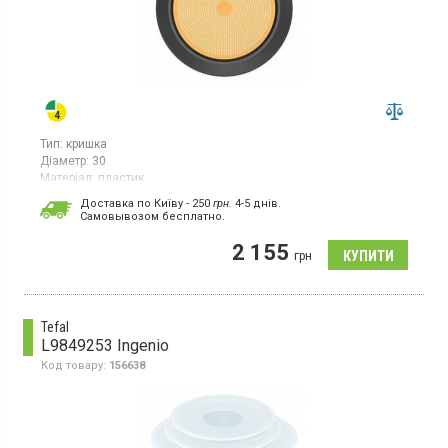
Тип:
кришка
Діаметр:
30
Матеріал:
пластик
Кришка діаметром 30 см виготовлена з пластику та силікону
Доставка по Київу - 250
грн.
4-5 днів.
Cамовывозом бесплатно.
2 155
грн
Tefal
L9849253 Ingenio
Код товару:
156638