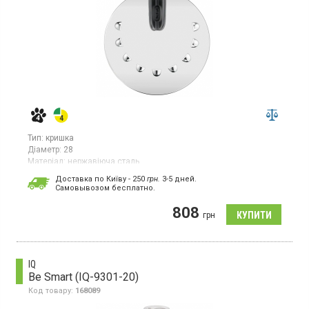
Тип:
кришка
Діаметр:
28
Матеріал:
нержавіюча сталь
Універсальна кришка для посуду діаметром 28 см (підходить
Доставка по Київу - 250
грн.
3-5 дней.
для діаметрів 20, 22, 24, 26 і 28 см). Виготовлена з нержавіючої
Cамовывозом бесплатно.
сталі та пластику. Колір – нержавіюча сталь. Підходить для
сковорідок і каструль. Можна мити в посудомийній машині.
808
грн
IQ
Be Smart (IQ-9301-20)
Код товару:
168089