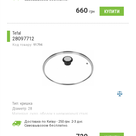
Скляна кришка з ободом із силікону, діаметр 24 см, ручка, що
660
складається, і продуманий дизайн для зручного зберігання.
грн
Tefal
28097712
Код товару:
91794
Тип:
кришка
Діаметр:
28
Матеріал:
скло, ободок з нержавіючої сталі
Країна виробник товару:
Франція
Доставка по Київу - 250
грн.
2-3 дні.
Cамовывозом бесплатно.