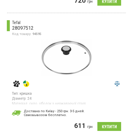
720
грн
Tefal
28097512
Код товару:
94595
Тип:
кришка
Діаметр:
24
Матеріал:
скло, ободок з нержавіючої сталі
Країна виробник товару:
Франція
Доставка по Київу - 250
грн.
3-5 дней.
Cамовывозом бесплатно.
611
грн