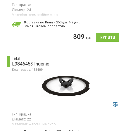
Тип:
кришка
Діаметр:
24
Матеріал:
термостійке скло
Гарантія:
1 міс
Доставка по Київу - 250
грн.
1-2 дні.
Країна виробник товару:
Китай
Cамовывозом бесплатно.
Універсальна прозора кришка з термостійкого скла, діаметр 24
309
см, ручка з нержавіючої сталі
грн
Tefal
L9846453 Ingenio
Код товару:
153409
Тип:
кришка
Діаметр:
22
Матеріал:
жароміцне скло
Гарантія:
24 міс