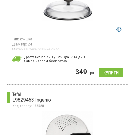
Тип:
кришка
Діаметр:
24
Матеріал:
термостійке скло
Кришка діаметром 24 см виготовлена з жаростійкого скла,
Доставка по Київу - 250
грн.
7-14 днів.
прозора, без металевого обідка, що дозволяє зберігати
Cамовывозом бесплатно.
антипригарне покриття посуду неушкодженим. Підходить для
використання в духовці, проста у догляді, можна мити в
349
грн
посудомийній машині.
Tefal
L9829453 Ingenio
Код товару:
158728