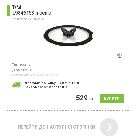
Tefal
L9846153 Ingenio
Код товару:
153406
Тип:
кришка
Діаметр:
16
Матеріал:
жароміцне скло
Гарантія:
24 міс
Доставка по Київу - 250
грн.
1-2 дні.
Країна виробник товару:
В'єтнам
Cамовывозом бесплатно.
Кришка із загартованого скла та силікону, діаметр 16 см, ручка
529
з силікону
грн
ПЕРЕЙТИ ДО НАСТУПНОЇ СТОРІНКИ