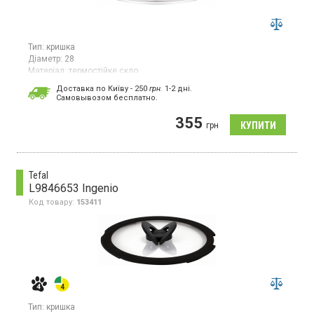
Тип:
кришка
Діаметр:
28
Матеріал:
термостійке скло
Гарантія:
1 міс
Доставка по Київу - 250
грн.
1-2 дні.
Країна виробник товару:
Китай
Cамовывозом бесплатно.
Універсальна прозора кришка з термостійкого скла, діаметр 28
355
см, ручка з нержавіючої сталі
грн
Tefal
L9846653 Ingenio
Код товару:
153411
Тип:
кришка