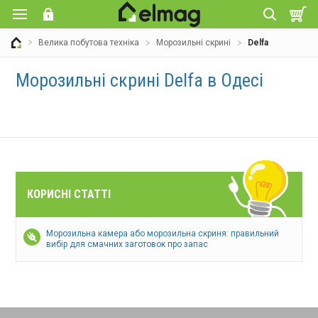
Велика побутова техніка
Морозильні скрині
Delfa
Морозильні скрині Delfa в Одесі
КОРИСНІ СТАТТІ
Морозильна камера або морозильна скриня: правильний
вибір для смачних заготовок про запас