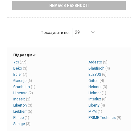
Кількість компресорів:
1
НЕМАЄ В НАЯВНОСТІ
Морозильна скриня, об'єм морозильної камери: 290 л,
потужність заморожування: 18 кг/добу, клас
енергоспоживання: A+, система охолодження: статична,
механічне управління, габарити (ВхШхГ) 84.5 х 108.9 х 61.5 см,
колір: білий.
29
Показувати по:
Підрозділи:
Усі
(77)
Ardesto
(5)
Beko
(3)
Blaufisch
(4)
Edler
(7)
ELEYUS
(6)
Gorenje
(6)
Grifon
(4)
Grunhelm
(1)
Heinner
(3)
Hisense
(2)
Holmer
(1)
Indesit
(2)
Interlux
(6)
Liberton
(3)
Liberty
(4)
Liebherr
(5)
MPM
(1)
Philco
(1)
PRIME Technics
(9)
Snaige
(3)