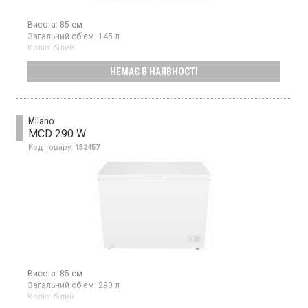
Висота:
85 см
Загальний об'єм:
145 л
Колір:
білий
Кількість компресорів:
1
НЕМАЄ В НАЯВНОСТІ
Морозильний ларь, об'єм морозильної камери: 145
л, потужність заморожування: 7 кг/добу, клас
енергоспоживання: A+, система охолодження: статична,
механічне управління
Milano
MCD 290 W
Код товару:
152457
Висота:
85 см
Загальний об'єм:
290 л
Колір:
білий