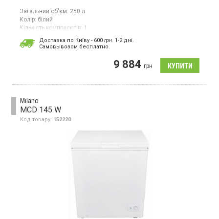
Загальний об'єм:
250 л
Колір:
білий
Кількість компресорів:
1
Морозильна скриня, об'єм морозильної камери: 250 л,
Доставка по Київу - 600
грн.
1-2 дні.
потужність заморожування: 15 кг/добу, клас
Cамовывозом бесплатно.
енергоспоживання: A+, система охолодження: статична,
механічне управління
9 884
грн
Milano
MCD 145 W
Код товару:
152220