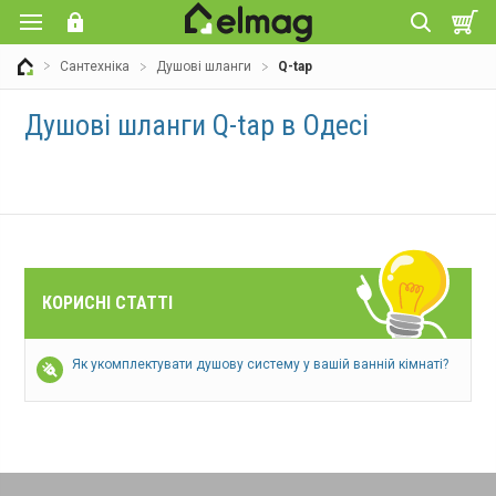
Сантехніка
Душові шланги
Q-tap
Душові шланги Q-tap в Одесі
КОРИСНІ СТАТТІ
Як укомплектувати душову систему у вашій ванній кімнаті?