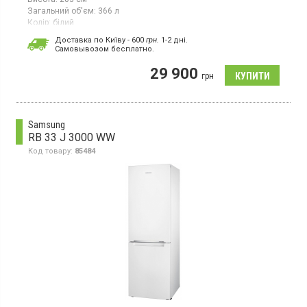
Загальний об'єм:
366 л
Колір:
білий
Кількість компресорів:
1
Доставка по Київу - 600
грн.
1-2 дні.
Гарантія:
24 міс
Cамовывозом бесплатно.
Країна виробник товару:
Туреччина
29 900
Двокамерний холодильник NoFrost з нижньою морозильною
грн
камерою, об'єм 366 л, зона свіжості, суперохолодження,
суперзаморожування, світлодіодне освітлення
Samsung
RB 33 J 3000 WW
Код товару:
85484