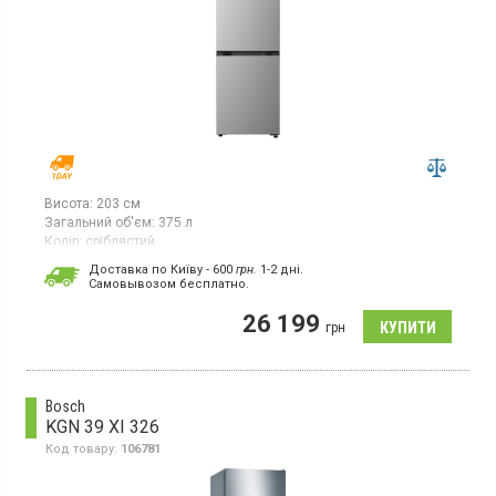
Висота:
203 см
Загальний об'єм:
375 л
Колір:
сріблястий
Кількість компресорів:
1
Доставка по Київу - 600
грн.
1-2 дні.
Гарантія:
12 міс
Cамовывозом бесплатно.
Двокамерний холодильник із нижньою морозильною камерою,
26 199
із системою NoFrost, загальний об’єм 375 л, клас
грн
енергоспоживання E (новий стандарт), електронне керування
зі Smart-технологією, дисплей, інверторний компресор, зона
свіжості, горизонтальна полиця для пляшок, швидке
охолодження, швидке заморожування, колір сріблястий
Bosch
KGN 39 XI 326
Код товару:
106781