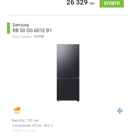
26 329
камерою, об'єм 344 л, суперзаморожування,
грн
суперохолодження, зона свіжості, електронне управління,
Metal Fresh, ThinQ.
Samsung
RB 50 DG 601E B1
Код товару:
159384
Висота:
192 см
Загальний об'єм:
462 л
Колір:
чорний