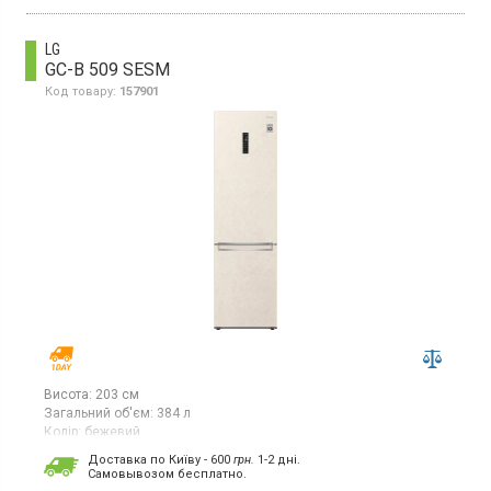
перенавішувані дверцята, швидке заморожування, колір білий.
LG
GC-B 509 SESM
Код товару:
157901
Висота:
203 см
Загальний об'єм:
384 л
Колір:
бежевий
Кількість компресорів:
1
Доставка по Київу - 600
грн.
1-2 дні.
Гарантія:
12 міс
Cамовывозом бесплатно.
Країна виробник товару:
Китай