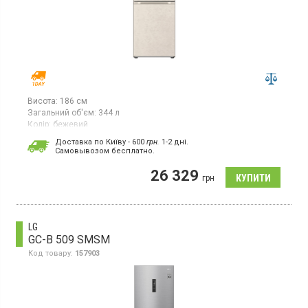
Висота:
186 см
Загальний об'єм:
344 л
Колір:
бежевий
Кількість компресорів:
1
Доставка по Київу - 600
грн.
1-2 дні.
Гарантія:
12 міс
Cамовывозом бесплатно.
Двокамерний холодильник No Frost з нижньою морозильною
26 329
камерою, об'єм 344 л, суперзаморожування,
грн
суперохолодження, зона свіжості, електронне управління,
Metal Fresh, ThinQ.
LG
GC-B 509 SMSM
Код товару:
157903