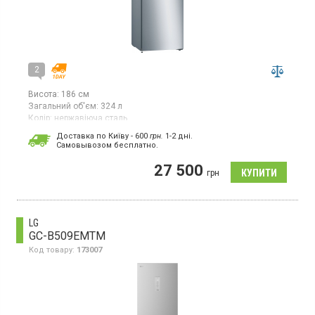
2
Висота:
186 см
Загальний об'єм:
324 л
Колір:
нержавіюча сталь
Кількість компресорів:
1
Доставка по Київу - 600
грн.
1-2 дні.
Гарантія:
24 міс
Cамовывозом бесплатно.
Країна виробник товару:
Туреччина
27 500
Двокамерний холодильник NoFrost з нижньою морозильною
грн
камерою, об`єм 324 л, зона свіжості, суперохолодження,
суперзаморожування, світлодіодне освітлення
LG
GC-B509EMTM
Код товару:
173007