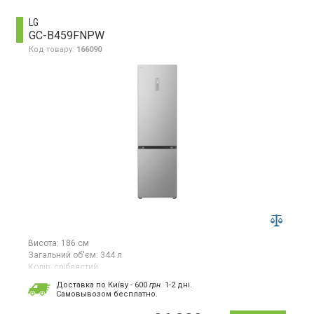
заморожування, режим "Відпустка", внутрішнє освітлення,
зміна напрямку дверей, висота 186 см, колір нержавіюча сталь
LG
GC-B459FNPW
Код товару:
166090
Висота:
186 см
Загальний об'єм:
344 л
Колір:
сріблястий
Кількість компресорів:
1
Доставка по Київу - 600
грн.
1-2 дні.
Гарантія:
12 міс
Cамовывозом бесплатно.
Двокамерний холодильник No Frost з нижньою морозильною