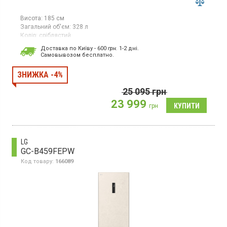
Висота:
185 см
Загальний об'єм:
328 л
Колір:
сріблястий
Кількість компресорів:
1
Доставка по Київу - 600
грн.
1-2 дні.
Гарантія:
36 міс
Cамовывозом бесплатно.
Країна виробник товару:
Китай
Двокамерний холодильник No Frost з нижньою морозильною
ЗНИЖКА -4%
камерою, об`єм 328 л, інверторний компресор,
суперзаморожування, Space Max, світлодіодне освітлення
25 095
грн
23 999
грн
LG
GC-B459FEPW
Код товару:
166089