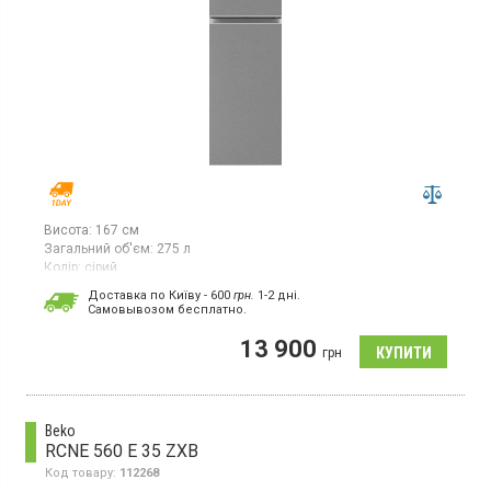
Висота:
167 см
Загальний об'єм:
275 л
Колір:
сірий
Кількість компресорів:
1
Доставка по Київу - 600
грн.
1-2 дні.
Cамовывозом бесплатно.
Двокамерний холодильник No Frost з верхньою морозильною
камерою, об'єм 275 л, клас енергоспоживання А+, висота 167
13 900
см, колір сірий з імітацією каменю
грн
Beko
RCNE 560 E 35 ZXB
Код товару:
112268