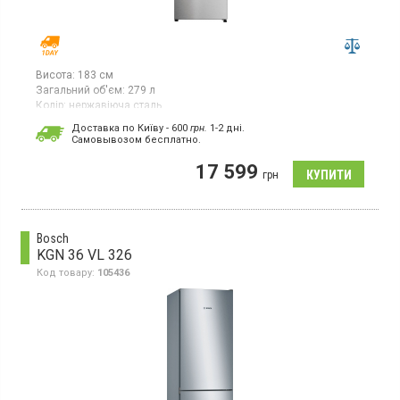
Висота:
183 см
Загальний об'єм:
279 л
Колір:
нержавіюча сталь
Кількість компресорів:
1
Доставка по Київу - 600
грн.
1-2 дні.
Гарантія:
12 міс
Cамовывозом бесплатно.
Двокамерний холодильник з нижньою морозильною камерою,
17 599
загальний об'єм 279 л, система No Frost, клас
грн
енергоспоживання А++, електронне управління, LED-підсвітка,
висота 183 см, колір нержавіюча сталь
Bosch
KGN 36 VL 326
Код товару:
105436