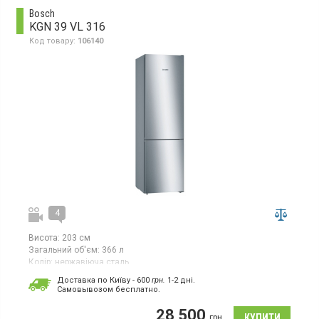
Bosch
KGN 39 VL 316
Код товару:
106140
4
Висота:
203 см
Загальний об'єм:
366 л
Колір:
нержавіюча сталь
Кількість компресорів:
1
Доставка по Київу - 600
грн.
1-2 дні.
Гарантія:
24 міс
Cамовывозом бесплатно.
Країна виробник товару:
Туреччина
28 500
Двокамерний холодильник No Frost з нижньою морозильною
грн