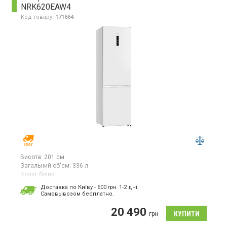
NRK620EAW4
Код товару:
171664
Висота:
201 см
Загальний об'єм:
336 л
Колір:
білий
Кількість компресорів:
1
Доставка по Київу - 600
грн.
1-2 дні.
Гарантія:
24 міс
Cамовывозом бесплатно.
Двокамерний холодильник із системою NoFrost, з нижньою
20 490
морозильною камерою, висота 200,4 см, загальний об’єм 336 л,
грн
клас енергоспоживання A+, електронне керування з дисплеєм,
зона свіжості, горизонтальна полиця для пляшок,