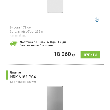
Висота:
179 см
Загальний об'єм:
292 л
Колір:
білий
Кількість компресорів:
1
Доставка по Київу - 600
грн.
1-2 дні.
Гарантія:
24 міс
Cамовывозом бесплатно.
Країна виробник товару:
Китай
18 060
Двокамерний холодильник, загальний об'єм 292 л, електронне
грн
управління, світлодіодний дисплей, система NoFrost Plus, рух
повітря: MultiFlow Cooling - холодильник, світлодіодне
внутрішнє освітлення на стелі
Gorenje
NRK 6182 PS4
Код товару:
129740