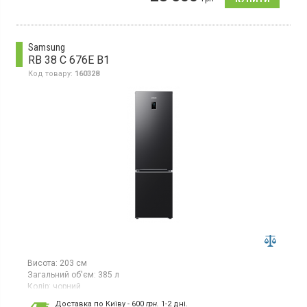
камерою, об`єм 366 л, клас А ++, суперзаморожування,
суперохолодження, зона свіжості, світлодіодне освітлення,
система VitaFresh
Samsung
RB 38 C 676E B1
Код товару:
160328
Висота:
203 см
Загальний об'єм:
385 л
Колір:
чорний
Кількість компресорів:
1
Доставка по Київу - 600
грн.
1-2 дні.