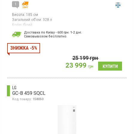
1
Висота:
185 см
Загальний об'єм:
328 л
Колір:
білий
Кількість компресорів:
1
Доставка по Київу - 600
грн.
1-2 дні.
Гарантія:
36 міс
Cамовывозом бесплатно.
Країна виробник товару:
Китай
Холодильник з нижньою морозильною камерою, електронне
ЗНИЖКА -5%
управління, загальний об`єм 328 л, клас енергоспоживання А
+, система розморожування NoFrost, багатопотокова система
25 199
грн
охолодження, функція суперзаморожування, скляні полки,
23 999
внутрішній дисплей, висота 185 л, колір білий
грн
LG
GC-B 459 SQCL
Код товару:
158050