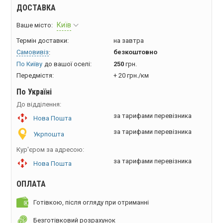
ДОСТАВКА
Київ
Ваше місто:
Термін доставки:
на завтра
Самовивіз
безкоштовно
:
По Київу
до вашої оселі:
250
грн.
Передмістя:
+ 20 грн./км
По Україні
До відділення:
за тарифами перевізника
Нова Пошта
за тарифами перевізника
Укрпошта
Кур'єром за адресою:
за тарифами перевізника
Нова Пошта
ОПЛАТА
Готівкою, після огляду при отриманні
Безготівковий розрахунок