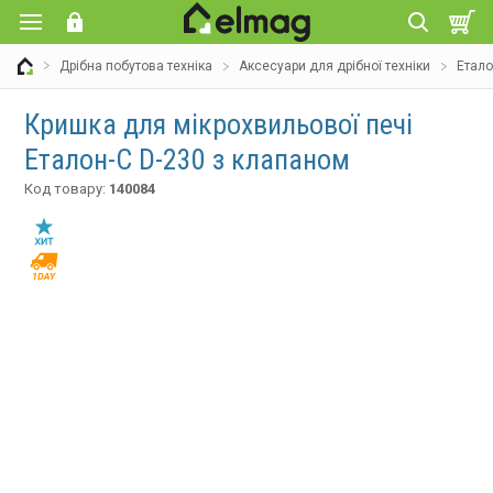
Дрібна побутова техніка
Аксесуари для дрібної техніки
Етало
Кришка для мікрохвильової печі
Еталон-С D-230 з клапаном
Код товару:
140084