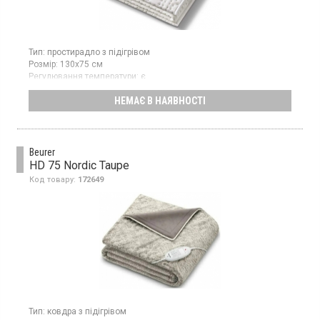
Тип:
простирадло з підігрівом
Розмір:
130х75 см
Регулювання температури:
є
Можливість прати:
є
НЕМАЄ В НАЯВНОСТІ
Колір:
білий
Гарантія:
36 міс
Країна виробник товару:
Німеччина
Простирадло з підігрівом, розмір 130х75 см, 3 температурних
Beurer
режими, відображення температури з підсвічуванням, знімний
перемикач, дихаючий матеріал, система безпеки Beurer (BSS),
HD 75 Nordic Taupe
матеріал - бавовна/фліс, допускається тільки ручне прання
Код товару:
172649
ручне
Тип:
ковдра з підігрівом