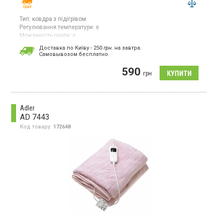
Тип:
ковдра з підігрівом
Регулювання температури:
є
Можливість прати:
є
Колір:
синій
Доставка по Київу - 250
грн.
на завтра.
Cамовывозом бесплатно.
Ковдра з підігрівом розміром 40 × 32 см і потужністю 60 Вт.
Оснащена функцією регулювання температури з трьома
590
режимами нагріву. Підходить для машинного прання,
грн
виготовлена з поліестеру. Виконана в синьому кольорі, вага
становить 0,41 кг.
Adler
AD 7443
Код товару:
172648