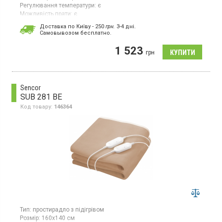
Регулювання температури:
є
Можливість прати:
є
Колір:
білий
Доставка по Київу - 250
грн.
3-4 дні.
Cамовывозом бесплатно.
Ковдра з підігрівом розміром 160 × 100 см і потужністю 60 Вт.
Оснащена регулюванням температури з п’ятьма режимами
1 523
нагріву. Має захист від перегріву та підходить для машинного
грн
прання. Виконана в білому кольорі, вага становить 1,75 кг.
Sencor
SUB 281 BE
Код товару:
146364
Тип:
простирадло з підігрівом
Розмір:
160х140 см