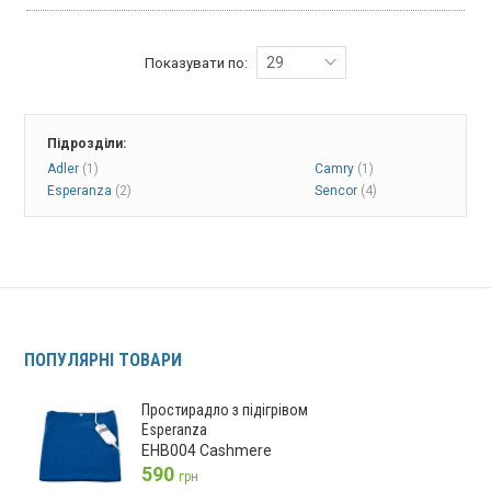
Простирадло з підігрівом має розмір 150х80 см і потужність 60
Вт, оснащене регулюванням температури з трьома режимами
нагріву.
29
Показувати по:
Підрозділи:
Adler
(1)
Camry
(1)
Esperanza
(2)
Sencor
(4)
ПОПУЛЯРНІ ТОВАРИ
Простирадло з підігрівом
Esperanza
EHB004 Cashmere
590
грн