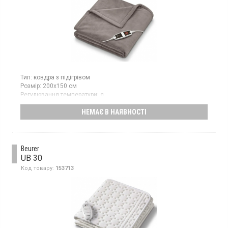
Тип:
ковдра з підігрівом
Розмір:
200х150 см
Регулювання температури:
є
Можливість прати:
є
НЕМАЄ В НАЯВНОСТІ
Колір:
сірий
Гарантія:
36 міс
Ковдра з підігрівом має розмір 150х200 см і потужність 150 Вт,
оснащена регулюванням температури з шістьма режимами
нагріву.
Beurer
UB 30
Код товару:
153713