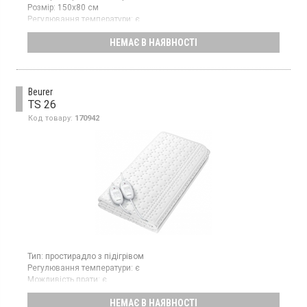
Розмір:
150х80 см
Регулювання температури:
є
Можливість прати:
є
НЕМАЄ В НАЯВНОСТІ
Колір:
білий
Простирадло з підігрівом, потужність 60 Вт, розмір 150х80 см,
матеріал поліестер, 2 температурні режими, захист від
перегріву, довжина шнура 1.6 м, колір білий
Beurer
TS 26
Код товару:
170942
Тип:
простирадло з підігрівом
Регулювання температури:
є
Можливість прати:
є
Колір:
білий
НЕМАЄ В НАЯВНОСТІ
Гарантія:
36 міс