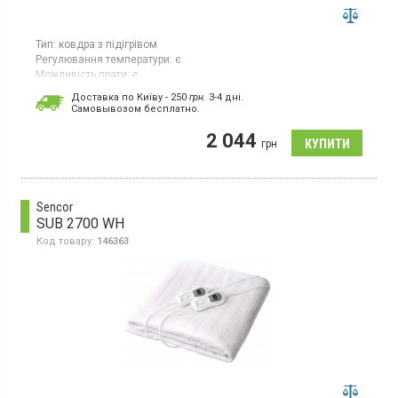
Тип:
ковдра з підігрівом
Регулювання температури:
є
Можливість прати:
є
Ковдра з підігрівом розміром 180 × 160 см і потужністю 120 Вт.
Доставка по Київу - 250
грн.
3-4 дні.
Оснащена регулюванням температури з сімома режимами
Cамовывозом бесплатно.
нагріву. Має захист від перегріву та підходить для машинного
прання. Довжина кабелю становить 2,1 м. Виконана в
2 044
грн
рожевому кольорі.
Sencor
SUB 2700 WH
Код товару:
146363