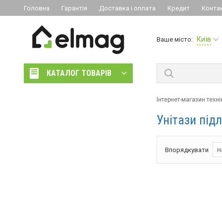
Головна
Гарантія
Доставка і оплата
Кредит
Конта
Київ
Ваше місто:
КАТАЛОГ ТОВАРІВ
Інтернет-магазин техні
Унітази під
н
Впорядкувати