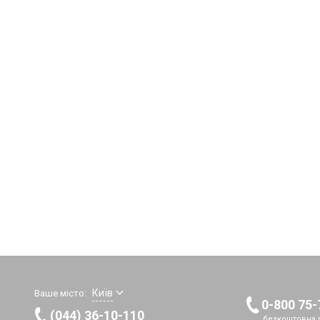
Київ
Ваше місто:
0-800 75-
(044) 36-10-110
безкоштовна г