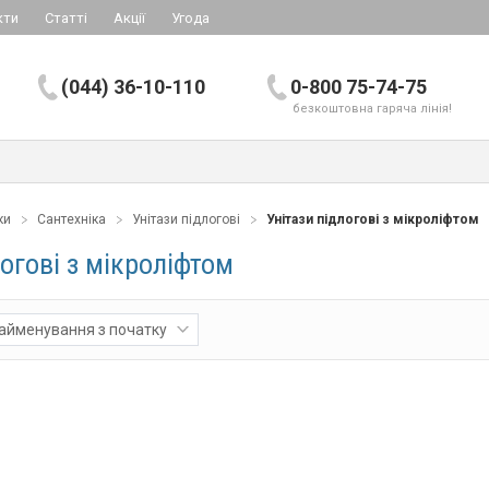
кти
Статті
Акції
Угода
(044) 36-10-110
0-800 75-74-75
безкоштовна гаряча лінія!
ки
Сантехніка
Унітази підлогові
Унітази підлогові з мікроліфтом
логові з мікроліфтом
айменування з початку