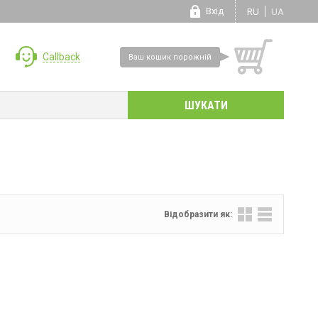
Вхід
RU
UA
Callback
Ваш кошик порожній
Відобразити як: