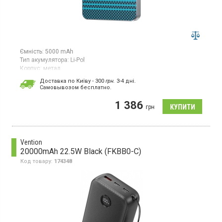
Ємність:
5000 mAh
Тип акумулятора:
Li-Pol
Корпус:
метал
Особливості:
швидка зарядка;
безпровідна зарядка
Доставка по Київу - 300
грн.
3-4 дні.
Роз'єми:
Type-C
Cамовывозом бесплатно.
Вага:
120 г
Гарантія:
12 міс
1 386
грн
Універсальний мобільний зарядний пристрій з літій-полімерним
акумулятором, ємність 5000 мА·год, бездротова зарядка,
швидка зарядка
Vention
20000mAh 22.5W Black (FKBB0-C)
Код товару:
174348