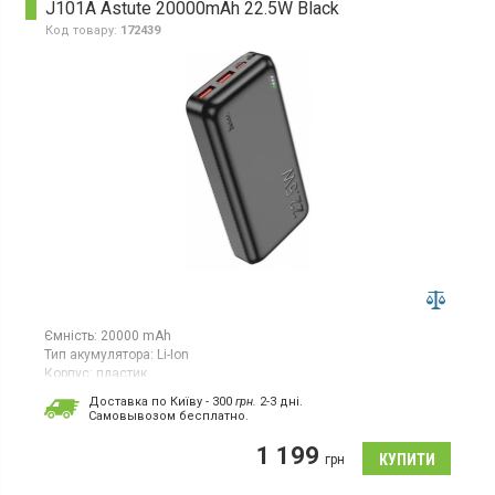
J101A Astute 20000mAh 22.5W Black
Код товару:
172439
Ємність:
20000 mAh
Тип акумулятора:
Li-Ion
Корпус:
пластик
Особливості:
Доставка по Київу - 300
грн.
2-3 дні.
захист від перевантажень;
швидка зарядка;
захист від
Cамовывозом бесплатно.
короткого замикання
Роз'єми:
micro-USB;
Type-C;
USB х2
1 199
грн
Вага:
400 г
Гарантія:
6 міс