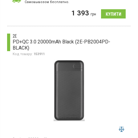
Роз'єми:
Type-C
Cамовывозом бесплатно.
Гарантія:
12 міс
1 393
Універсальна мобільна батарея з акумулятором Li-Ion, ємність
грн
6000 мАг, бездротова зарядка
2E
PD+QC 3.0 20000mAh Black (2E-PB2004PD-
BLACK)
Код товару:
153911