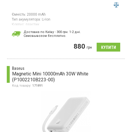
Ємність:
20000 mAh
Тип акумулятора:
Li-Ion
Корпус:
пластик
Особливості:
Доставка по Київу - 300
грн.
1-2 дні.
захист від перевантажень;
дисплей;
швидка зарядка;
захист
Cамовывозом бесплатно.
від короткого замикання
Роз'єми:
Type-C;
USB х2
880
грн
Вага:
410 г
Гарантія:
12 міс
Універсальний мобільний акумулятор з Li-Ion-акумулятором,
ємність 20000 мА·год, пластиковий корпус, швидка зарядка
Baseus
Magnetic Mini 10000mAh 30W White
(P1002210B223-00)
Код товару:
171891