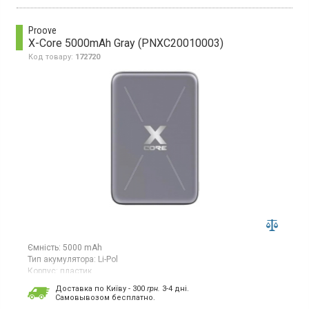
Універсальна мобільна батарея з акумулятором Li-pol, ємність
10000 мАг, швидка зарядка, бездротова зарядка
Proove
X-Core 5000mAh Gray (PNXC20010003)
Код товару:
172720
Ємність:
5000 mAh
Тип акумулятора:
Li-Pol
Корпус:
пластик
Особливості:
швидка зарядка;
безпровідна зарядка
Доставка по Київу - 300
грн.
3-4 дні.
Роз'єми:
Type-C
Cамовывозом бесплатно.
Гарантія:
12 міс