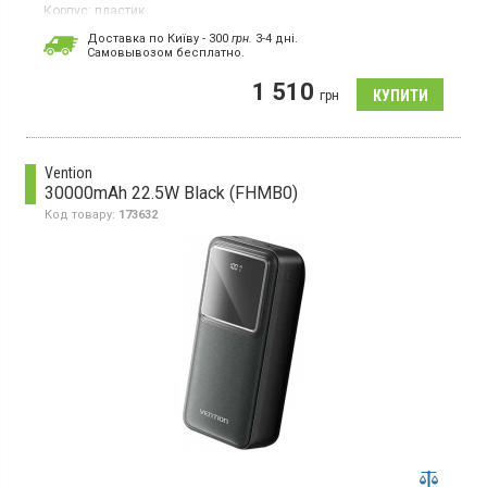
Корпус:
пластик
Особливості:
швидка зарядка
Доставка по Київу - 300
грн.
3-4 дні.
Роз'єми:
Type-C;
USB х2
Cамовывозом бесплатно.
Вага:
476 г
Гарантія:
12 міс
1 510
грн
Універсальний мобільний зарядний пристрій з літій-полімерним
акумулятором, ємність 20000 мАг, пластиковий корпус, швидка
зарядка
Vention
30000mAh 22.5W Black (FHMB0)
Код товару:
173632