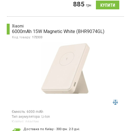
Гарантія:
18 міс
885
грн
Універсальна мобільна батарея з акумулятором Li-pol, ємність
10000 мАг, корпус із пластику, вбудований кабель USB Type C
Xiaomi
6000mAh 15W Magnetic White (BHR9074GL)
Код товару:
172333
Ємність:
6000 mAh
Тип акумулятора:
Li-Ion
Корпус:
пластик
Особливості:
безпровідна зарядка
Доставка по Київу - 300
грн.
2-3 дні.