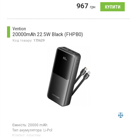
967
Універсальний мобільний зарядний пристрій з літій-полімерним
грн
акумулятором, ємність 5000 мАг, пластиковий корпус,
бездротова зарядка
Vention
20000mAh 22.5W Black (FHPB0)
Код товару:
173629
Ємність:
20000 mAh
Тип акумулятора:
Li-Pol
Корпус:
пластик