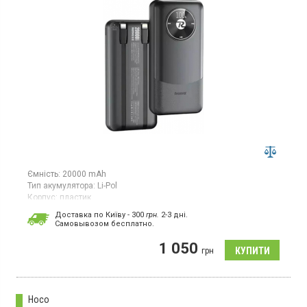
Ємність:
20000 mAh
Тип акумулятора:
Li-Pol
Корпус:
пластик
Особливості:
Доставка по Київу - 300
грн.
2-3 дні.
захист від перевантажень;
захист від
Cамовывозом бесплатно.
загоряння;
дисплей;
швидка зарядка
Роз'єми:
Lightning;
Type-C;
USB
1 050
грн
Вага:
413 г
Гарантія:
6 міс
Універсальний мобільний акумулятор з Li-pol-акумулятором,
ємність 20000 мАгод, пластиковий корпус, швидка зарядка
Hoco