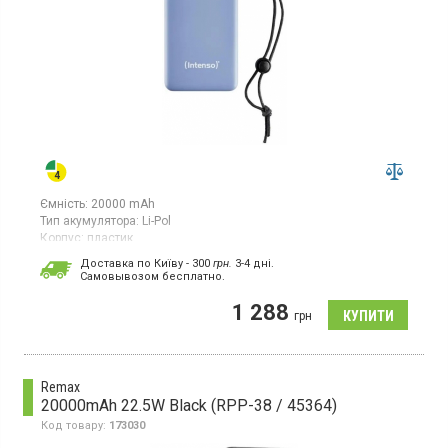
Ємність:
20000 mAh
Тип акумулятора:
Li-Pol
Корпус:
пластик
Особливості:
Доставка по Київу - 300
грн.
3-4 дні.
дисплей;
швидка зарядка;
захист від короткого замикання
Cамовывозом бесплатно.
Вага:
265 г
1 288
Універсальний мобільний зарядний пристрій з літій-полімерним
грн
акумулятором, ємність 20000 мАг, пластиковий корпус, швидка
зарядка
Remax
20000mAh 22.5W Black (RPP-38 / 45364)
Код товару:
173030