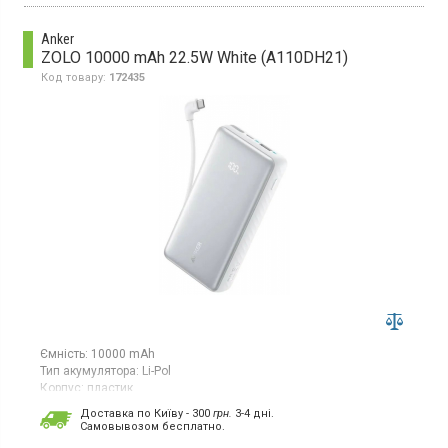
Anker
ZOLO 10000 mAh 22.5W White (A110DH21)
Код товару:
172435
Ємність:
10000 mAh
Тип акумулятора:
Li-Pol
Корпус:
пластик
Особливості:
дисплей;
швидка зарядка
Доставка по Київу - 300
грн.
3-4 дні.
Роз'єми:
Type-C х2;
USB
Cамовывозом бесплатно.
Вага:
229 г