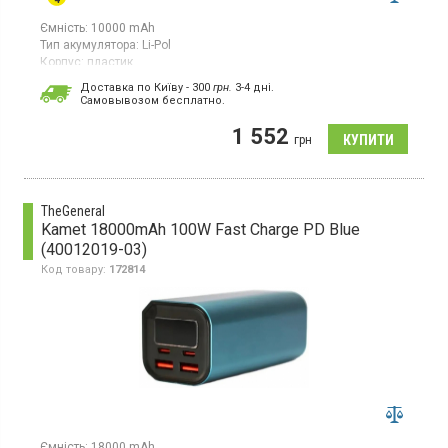
Ємність:
10000 mAh
Тип акумулятора:
Li-Pol
Корпус:
пластик
Особливості:
Доставка по Київу - 300
грн.
3-4 дні.
захист від перевантажень;
швидка зарядка;
безпровідна
Cамовывозом бесплатно.
зарядка;
захист від короткого замикання
Роз'єми:
Type-C
1 552
грн
Вага:
190 г
Універсальна мобільна батарея з акумулятором Li-pol, ємність
10000 мАг, бездротова зарядка, швидка зарядка
TheGeneral
Kamet 18000mAh 100W Fast Charge PD Blue
(40012019-03)
Код товару:
172814
Ємність:
18000 mAh