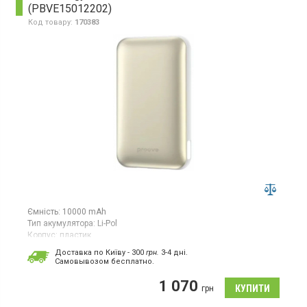
(PBVE15012202)
Код товару:
170383
Ємність:
10000 mAh
Тип акумулятора:
Li-Pol
Корпус:
пластик
Особливості:
Доставка по Київу - 300
грн.
3-4 дні.
захист від перевантажень;
дисплей;
швидка
Cамовывозом бесплатно.
зарядка;
безпровідна зарядка
Роз'єми:
Type-C;
USB
1 070
грн
Вага:
194 г
Гарантія:
12 міс