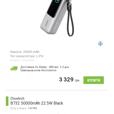
Ємність:
25000 mAh
Тип акумулятора:
Li-Pol
Корпус:
пластик
Особливості:
Доставка по Київу - 300
грн.
1-2 дні.
захист від перевантажень;
дисплей;
швидка зарядка;
зарядка
Cамовывозом бесплатно.
ноутбука
Роз'єми:
Type-C х2;
USB
3 329
грн
Вага:
595 г
Гарантія:
48 міс
Універсальна мобільна батарея з акумулятором Li-pol, ємність
25000 мАг, зарядка ноутбука
Choetech
B732 50000mAh 22.5W Black
Код товару:
165986