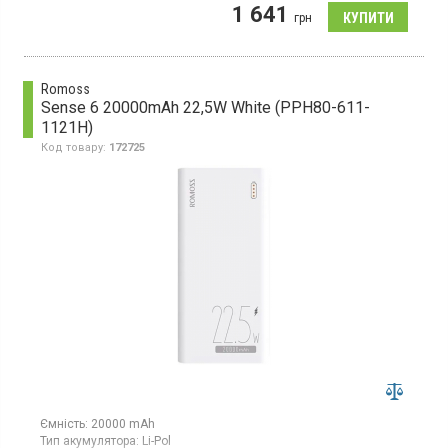
Гарантія:
12 міс
1 641
грн
Універсальний мобільний зарядний пристрій з літій-полімерним
акумулятором, ємність 10000 мАг, металевий корпус,
бездротова зарядка
Romoss
Sense 6 20000mAh 22,5W White (PPH80-611-
1121H)
Код товару:
172725
Ємність:
20000 mAh
Тип акумулятора:
Li-Pol