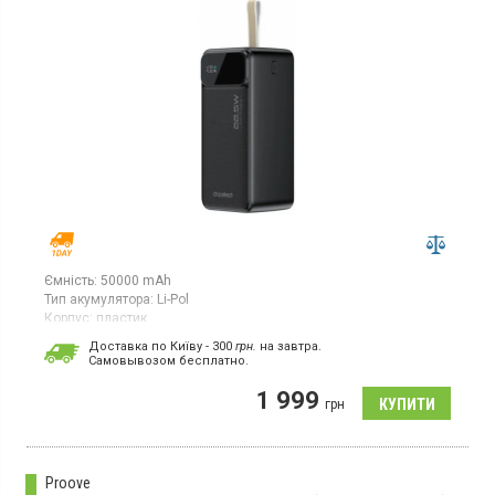
Ємність:
50000 mAh
Тип акумулятора:
Li-Pol
Корпус:
пластик
Особливості:
Доставка по Київу - 300
грн.
на завтра.
захист від перевантажень;
дисплей;
швидка зарядка;
зарядка
Cамовывозом бесплатно.
ноутбука
Роз'єми:
Type-C;
USB х2
1 999
грн
Вага:
920 г
Powerbank, ємність 50000 мАг, потужність 22.5 Вт, дисплей,
швидка зарядка, зарядка ноутбука
Proove