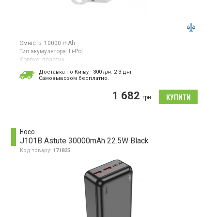
Ємність:
10000 mAh
Тип акумулятора:
Li-Pol
Корпус:
пластик
Особливості:
Доставка по Київу - 300
грн.
2-3 дні.
захист від перевантажень;
швидка зарядка;
безпровідна
Cамовывозом бесплатно.
зарядка
Роз'єми:
Type-C х2
1 682
грн
Вага:
212 г
Гарантія:
12 міс
Powerbank, ємність 10000 мАг, швидка зарядка, індикація
заряду, бездротова зарядка, захист від перезарядки
Hoco
J101B Astute 30000mAh 22.5W Black
Код товару:
171825