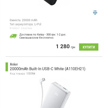
Ємність:
20000 mAh
Тип акумулятора:
Li-Pol
Корпус:
пластик
Особливості:
Доставка по Київу - 300
грн.
1-2 дні.
захист від перевантажень;
дисплей;
швидка зарядка;
захист
Cамовывозом бесплатно.
від короткого замикання
Роз'єми:
Type-C х2;
USB
1 280
грн
Гарантія:
48 міс
Універсальна мобільна батарея з акумулятором Li-pol, ємність
20000 мАг, корпус із пластику, вбудований USB-C кабель
Anker
20000mAh Built-In USB-C White (A110EH21)
Код товару:
172704