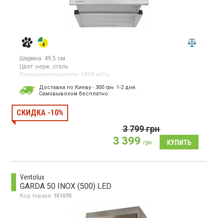
Ширина:
49,5 см
Цвет:
нерж. сталь
Производительность:
1000 м3/ч
Гарантия:
12 мес
Доставка по Киеву - 300
грн.
1-2 дня.
Cамовывозом бесплатно.
Встраиваемая телескопическая вытяжка, отвод/рециркуляция
воздуха, производительность 1000 м3/ч, механическое
управление, 3 скорости, LED освещение.
СКИДКА -10%
3 799
грн
3 399
грн
Ventolux
GARDA 50 INOX (500) LED
Код товара:
151070