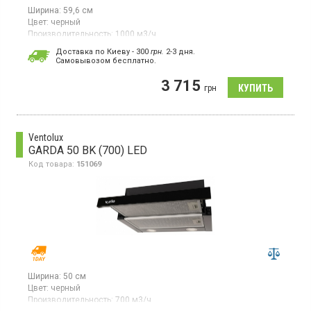
Ширина:
59,6 см
Цвет:
черный
Производительность:
1000 м3/ч
Гарантия:
24 мес
Доставка по Киеву - 300
грн.
2-3 дня.
Страна производитель товара:
Украина
Cамовывозом бесплатно.
Встраиваемая телескопическая вытяжка, отвод/
3 715
рециркуляция, производительность 1000 м³/ч, 3
грн
скорости, кнопочное управление, светодиодное освещение
1х2,5 Вт, алюминиевый жироулавливающий фильтр, ширина
59.6 см, цвет черный
Ventolux
GARDA 50 BK (700) LED
Код товара:
151069
Ширина:
50 см
Цвет:
черный
Производительность:
700 м3/ч