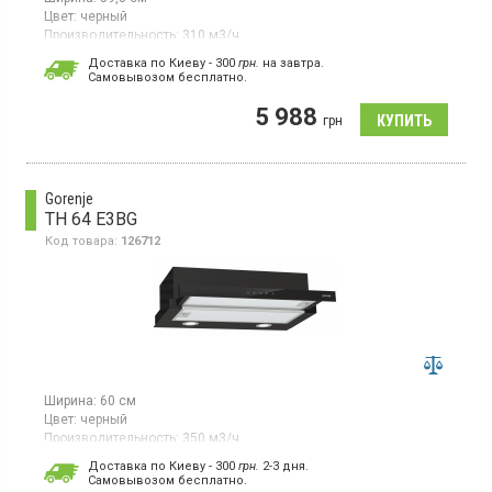
Цвет:
черный
Производительность:
310 м3/ч
Гарантия:
24 мес
Доставка по Киеву - 300
грн.
на завтра.
Cамовывозом бесплатно.
Телескопическая вытяжка, производительность: 310 м3/ч,
механическое управление, 3 скорости, освещение LED 2 x 4 Вт,
5 988
ширина 59.8 см, цвет чёрный
грн
Gorenje
TH 64 E3BG
Код товара:
126712
Ширина:
60 см
Цвет:
черный
Производительность:
350 м3/ч
Гарантия:
24 мес
Доставка по Киеву - 300
грн.
2-3 дня.
Страна производитель товара:
Китай
Cамовывозом бесплатно.