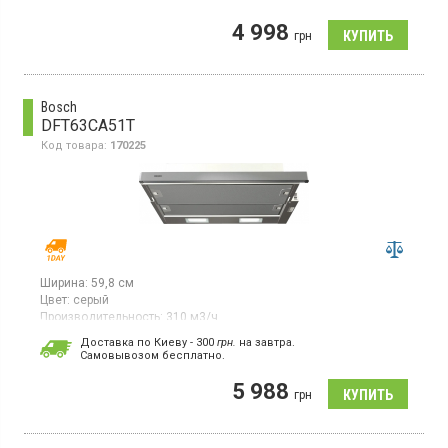
управление, 3 скорости
4 998
грн
Bosch
DFT63CA51T
Код товара:
170225
Ширина:
59,8 см
Цвет:
серый
Производительность:
310 м3/ч
Гарантия:
24 мес
Доставка по Киеву - 300
грн.
на завтра.
Cамовывозом бесплатно.
Встраиваемая телескопическая вытяжка, производительность
310 м3/ч, механическое управление, 3
5 988
скорости, освещение светодиодное, 2 лампы, металлический
грн
жиропоглощающий фильтр, материал корпуса лакированное
покрытие, цвет металлик