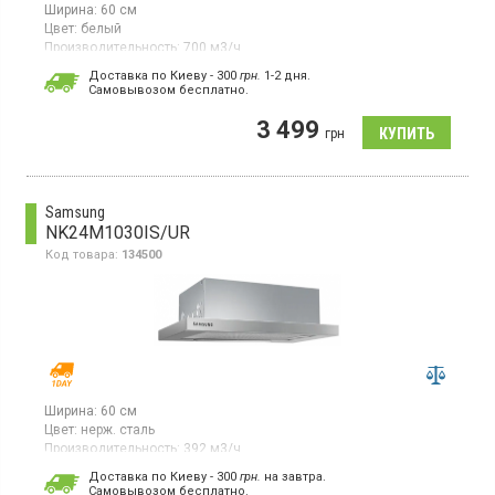
Ширина:
60 см
Цвет:
белый
Производительность:
700 м3/ч
Гарантия:
36 мес
Доставка по Киеву - 300
грн.
1-2 дня.
Cамовывозом бесплатно.
Телескопическая вытяжка со скрытым кнопочным
управлением, LED освещение
3 499
грн
Samsung
NK24M1030IS/UR
Код товара:
134500
Ширина:
60 см
Цвет:
нерж. сталь
Производительность:
392 м3/ч
Встраиваемая телескопическая вытяжка, отвод/рециркуляция
Доставка по Киеву - 300
грн.
на завтра.
воздуха, макс. производительность 392 м3/ч, кнопочное
Cамовывозом бесплатно.