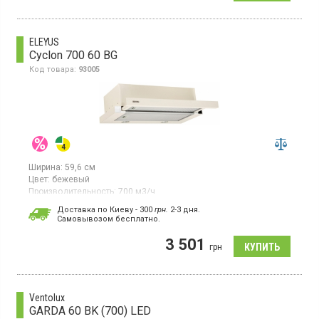
цвет нержавеющая сталь
ELEYUS
Cyclon 700 60 BG
Код товара:
93005
Ширина:
59,6 см
Цвет:
бежевый
Производительность:
700 м3/ч
Гарантия:
60 мес
Доставка по Киеву - 300
грн.
2-3 дня.
Страна производитель товара:
Украина
Cамовывозом бесплатно.
Встраиваемая телескопическая, отвод/рециркуляция,
3 501
производительность 700 куб м/ч, 2 скорости, механическое
грн
управление, галогенное освещение
Ventolux
GARDA 60 BK (700) LED