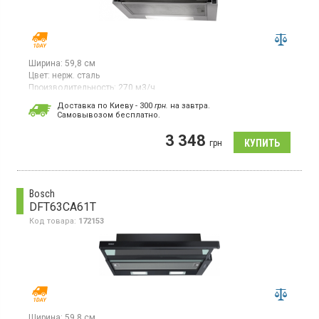
Ширина:
59,8 см
Цвет:
нерж. сталь
Производительность:
270 м3/ч
Гарантия:
12 мес
Доставка по Киеву - 300
грн.
на завтра.
Cамовывозом бесплатно.
Встраиваемая телескопическая вытяжка, отвод/
рециркуляция, макс. производительность 270 м3/ч,
3 348
механическое управление, 3 скорости, светодиодное
грн
освещение
Bosch
DFT63CA61T
Код товара:
172153
Ширина:
59,8 см