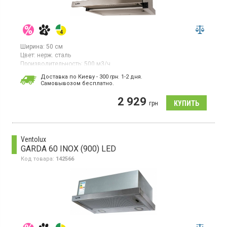
Ширина:
50 см
Цвет:
нерж. сталь
Производительность:
500 м3/ч
Гарантия:
36 мес
Доставка по Киеву - 300
грн.
1-2 дня.
Cамовывозом бесплатно.
Встраиваемая телескопическая вытяжка, отвод/рециркуляция
воздуха, производительность 500 куб. м/ч, скрытое
2 929
кнопочное управление, 2 скорости, LED освещение 1Х2 Вт,
грн
ширина 50 см, материал нержавеющая сталь,
цвет нержавеющая сталь
Ventolux
GARDA 60 INOX (900) LED
Код товара:
142566