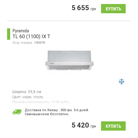
Встраиваемая телескопическая вытяжка, отвод/
5 655
рециркуляция, макс. производительность 350 м3/ч, сенсорное
грн
управление Touch Control, 3 скорости, светодиодное
освещение
Pyramida
TL 60 (1100) IX T
Код товара:
140476
Ширина:
59,8 см
Цвет:
нерж. сталь
Производительность:
1100 м3/ч
Гарантия:
36 мес
Доставка по Киеву - 300
грн.
5-6 дней.
Cамовывозом бесплатно.
Встраиваемая телескопическая вытяжка, отвод
воздуха, производительностью 1100 куб. м/ч, 3 скорости
5 420
работы, механическое управление, LED освещение 5 Вт х 2,
грн
жировой фильтр, турецкий двигатель, цвет: нержавеющая сталь