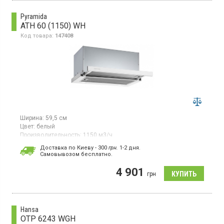
Pyramida
ATH 60 (1150) WH
Код товара:
147408
Ширина:
59,5 см
Цвет:
белый
Производительность:
1150 м3/ч
Гарантия:
36 мес
Доставка по Киеву - 300
грн.
1-2 дня.
Cамовывозом бесплатно.
Вытяжка встраиваемая телескопическая, производительность
1150 куб. м/ч этого достаточно для кухни 25 м2, отвод/
4 901
рециркуляция воздуха, 3 скорости, механическое
грн
кнопочное управление, жировой фильтр, освещение LED-лампа
1,6 Вт х 2, ширина 60 см, материал фасада крашеная сталь,
цвет белый
Hansa
OTP 6243 WGH