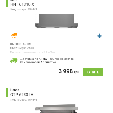
HNT 61310 X
Код товара:
154447
Ширина:
60 см
Цвет:
нерж. сталь
Производительность:
483 м3/ч
Гарантия:
36 мес
Доставка по Киеву - 300
грн.
на завтра.
Страна производитель товара:
Турция
Cамовывозом бесплатно.
Встраиваемая телескопическая вытяжка, отвод/рециркуляция
3 998
воздуха, производительность 483 м3/ч, механическое
грн
управление, 3 скорости, металлический картриджный фильтр,
освещение
Hansa
OTP 6233 IH
Код товара:
154846