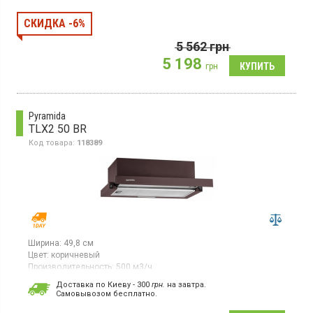
рециркуляция, макс. производительность 410 м3/
ч, электронное управление, 3 скорости, светодиодное
СКИДКА -6%
освещение, ширина 60 см, цвет черный
5 562
грн
5 198
грн
Pyramida
TLX2 50 BR
Код товара:
118389
Ширина:
49,8 см
Цвет:
коричневый
Производительность:
500 м3/ч
Гарантия:
36 мес
Доставка по Киеву - 300
грн.
на завтра.
Cамовывозом бесплатно.
Встраиваемая телескопическая вытяжка, отвод/рециркуляция
воздуха, макс. производительность 500 м3/ч, механическое