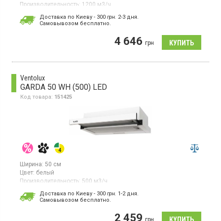
Производительность:
1200 м3/ч
Гарантия:
60 мес
Доставка по Киеву - 300
грн.
2-3 дня.
Cамовывозом бесплатно.
Встраиваемая телескопическая вытяжка, отвод/рециркуляция
воздуха, макс. производительность 1200 м³/ч, 2 скорости,
4 646
механическое управление, алюминиевый жироулавливающий
грн
фильтр, светодиодное освещение 2Х1.5 Вт, ширина 59.6 см,
цвет бежевый
Ventolux
GARDA 50 WH (500) LED
Код товара:
151425
Ширина:
50 см
Цвет:
белый
Производительность:
500 м3/ч
Гарантия:
36 мес
Доставка по Киеву - 300
грн.
1-2 дня.
Cамовывозом бесплатно.
Встраиваемая телескопическая вытяжка, отвод/рециркуляция
воздуха, производительность 500 куб. м/ч, скрытое кнопочное
2 459
управление, 2 скорости, LED освещение 1Х2 Вт, ширина 50
грн