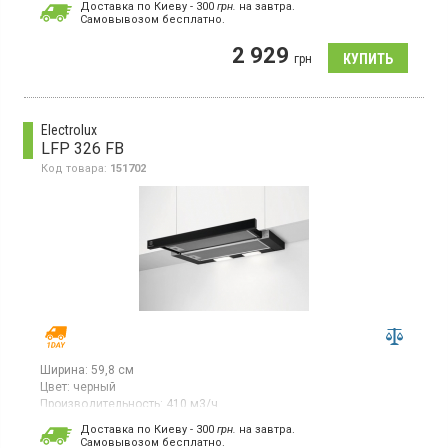
Доставка по Киеву - 300
грн.
на завтра.
Cамовывозом бесплатно.
Встраиваемая телескопическая вытяжка, отвод/рециркуляция
воздуха, производительность 500 куб. м/ч, скрытое
2 929
кнопочное управление, 2 скорости, LED освещение 1Х2 Вт,
грн
ширина 60 см, материал нержавеющая сталь,
цвет нержавеющая сталь
Electrolux
LFP 326 FB
Код товара:
151702
Ширина:
59,8 см
Цвет:
черный
Производительность:
410 м3/ч
Гарантия:
12 мес
Доставка по Киеву - 300
грн.
на завтра.
Cамовывозом бесплатно.
Встраиваемая телескопическая вытяжка, отвод/