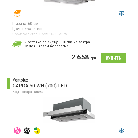
Ширина:
60 см
Цвет:
нерж. сталь
Производительность:
650 м3/ч
Телескопическая вытяжка, производительность: 650 м3/
Доставка по Киеву - 300
грн.
на завтра.
ч, механическое управление, 3 скорости, LED освещение 1х2
Cамовывозом бесплатно.
Вт, ширина 60 см, цвет нержавеющая сталь
2 658
грн
Ventolux
GARDA 60 WH (700) LED
Код товара:
68082