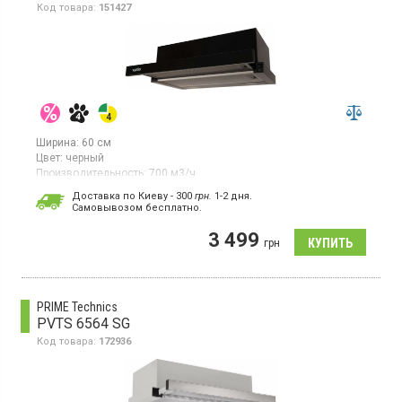
Код товара:
151427
Ширина:
60 см
Цвет:
черный
Производительность:
700 м3/ч
Гарантия:
36 мес
Доставка по Киеву - 300
грн.
1-2 дня.
Cамовывозом бесплатно.
Встраиваемая телескопическая вытяжка, отвод/рециркуляция
воздуха, производительность 700 куб. м/ч, скрытое кнопочное
3 499
управление, 3 скорости, LED освещение 2Х1 Вт, ширина 60
грн
см, материал эмаль, цвет черный
PRIME Technics
PVTS 6564 SG
Код товара:
172936