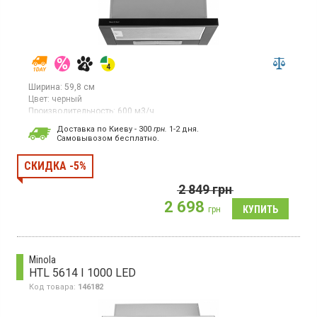
Ширина:
59,8 см
Цвет:
черный
Производительность:
600 м3/ч
Гарантия:
24 мес
Доставка по Киеву - 300
грн.
1-2 дня.
Страна производитель товара:
Китай
Cамовывозом бесплатно.
Встраиваемая телескопическая вытяжка, производительность
600 куб.м/ч, механическое кнопочное управление, 3 скорости,
СКИДКА -5%
LED-освещение, 2 алюминиевых жировых фильтра, ширина 60
см, цвет черный/нержавеющая сталь
2 849
грн
2 698
грн
Minola
HTL 5614 I 1000 LED
Код товара:
146182