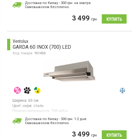
Гарантия:
36 мес
Доставка по Киеву - 300
грн.
на завтра.
Cамовывозом бесплатно.
Встраиваемая телескопическая вытяжка, отвод/рециркуляция
воздуха, производительность 700 куб. м/ч, скрытое кнопочное
3 499
управление, 3 скорости, LED освещение 2Х1 Вт, ширина 50
грн
см, материал эмаль, цвет черный
Ventolux
GARDA 60 INOX (700) LED
Код товара:
151430
Ширина:
60 см
Цвет:
нерж. сталь
Производительность:
700 м3/ч
Гарантия:
36 мес
Доставка по Киеву - 300
грн.
1-2 дня.
Cамовывозом бесплатно.
Встраиваемая телескопическая вытяжка, отвод/рециркуляция
воздуха, производительность 700 куб. м/ч, скрытое
3 499
кнопочное управление, 3 скорости, LED освещение 2Х1 Вт,
грн
ширина 60 см, материал нержавеющая сталь,