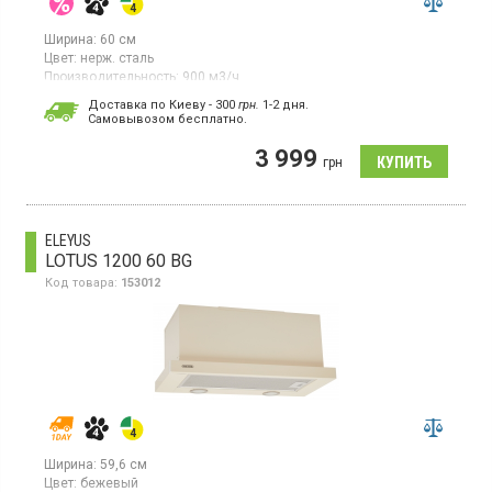
Ширина:
60 см
Цвет:
нерж. сталь
Производительность:
900 м3/ч
Гарантия:
36 мес
Доставка по Киеву - 300
грн.
1-2 дня.
Cамовывозом бесплатно.
Встраиваемая телескопическая вытяжка, отвод воздуха,
производительность 900 м3/ч, скрытое управление, 3
3 999
скорости, светодиодное освещение.
грн
ELEYUS
LOTUS 1200 60 BG
Код товара:
153012
Ширина:
59,6 см
Цвет:
бежевый