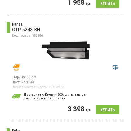
1 958
управление, LED освещение
грн
Hansa
OTP 6243 BH
Код товара:
152986
Ширина:
60 см
Цвет:
черный
Производительность:
270 м3/ч
Гарантия:
12 мес
Доставка по Киеву - 300
грн.
на завтра.
Cамовывозом бесплатно.
Встраиваемая вытяжка, отвод/рециркуляция
воздуха, производительность 270 м³/ч, скрытое
3 398
кнопочное управление, 3 скорости
грн
работы, светодиодное освещение 2х4 Вт, алюминиевый
жировой фильтр, ширина 60 см, цвет черный.
Beko