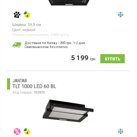
Ширина:
59,5 см
Цвет:
черный
Производительность:
1000 м3/ч
Гарантия:
12 мес
Доставка по Киеву - 300
грн.
1-2 дня.
Cамовывозом бесплатно.
Встраиваемая телескопическая вытяжка, отвод/
рециркуляция, производительность 1000 м³/ч, сенсорное
5 199
управление, 3 скорости, LED освещение.
грн
JANTAR
TLT 1000 LED 60 BL
Код товара:
152973