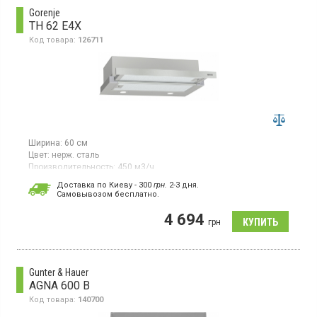
Gorenje
TH 62 E4X
Код товара:
126711
Ширина:
60 см
Цвет:
нерж. сталь
Производительность:
450 м3/ч
Гарантия:
24 мес
Доставка по Киеву - 300
грн.
2-3 дня.
Страна производитель товара:
Китай
Cамовывозом бесплатно.
Встраиваемая телескопическая вытяжка, отвод/
4 694
рециркуляция, макс. производительность 450 м3/ч, 3 скорости,
грн
светодиодное освещение
Gunter & Hauer
AGNA 600 B
Код товара:
140700