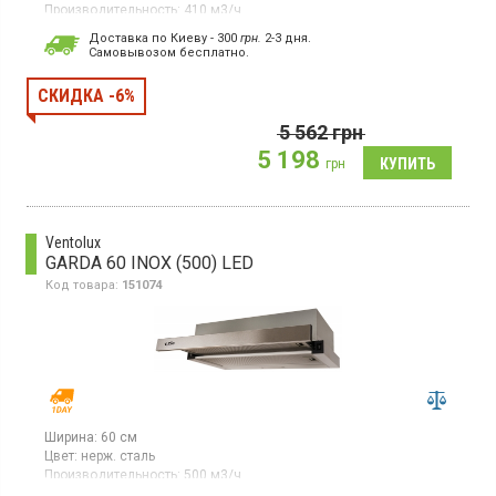
Производительность:
410 м3/ч
Гарантия:
12 мес
Доставка по Киеву - 300
грн.
2-3 дня.
Страна производитель товара:
Польша
Cамовывозом бесплатно.
Встраиваемая телескопическая вытяжка, отвод/рециркуляция
воздуха, производительность 410 куб. м/ч, 3
СКИДКА -6%
скорости, микропереключатель, светодиодное освещение.
5 562
грн
5 198
грн
Ventolux
GARDA 60 INOX (500) LED
Код товара:
151074
Ширина:
60 см
Цвет:
нерж. сталь
Производительность:
500 м3/ч
Гарантия:
36 мес