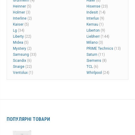
Grunhelm
(4)
Haier
(6)
Heinner
(5)
Hisense
(23)
Holmer
(3)
Indesit
(14)
Interline
(2)
Interlux
(9)
Kaiser
(5)
Kernau
(1)
Lg
(34)
Liberton
(9)
Liberty
(22)
Liebherr
(144)
Midea
(5)
Milano
(3)
Mystery
(2)
PRIME Technics
(13)
Samsung
(33)
Saturn
(11)
Scandix
(6)
Siemens
(8)
Snaige
(22)
TCL
(6)
Ventolux
(1)
Whirlpool
(24)
ПОПУЛЯРНІ ТОВАРИ