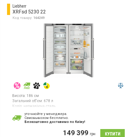
режим «Відпустка», вугільний фільтр, попереджувальний
Liebherr
сигнал несправності, висота 185.5 см, колір сірий
XRFsd 5230 22
Код товару:
164249
Висота:
186 см
Загальний об'єм:
678 л
Колір:
нержавіюча сталь
Кількість компресорів:
2
уточнюйте у менеджера.
Гарантія:
36 міс
Cамовывозом бесплатно.
Країна виробник товару:
Германия/Болгария
Безкоштовно доставимо по Київу!
Холодильник Side-by-Side, система NoFrost, загальний об'єм
149 399
678 л, клас енергоспоживання: D (новий стандарт), 2
грн