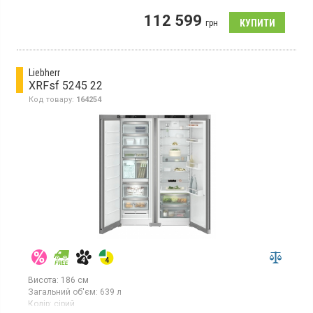
Холодильник Side-by-Side, система NoFrost, загальний об'єм
112 599
669 л, клас енергоспоживання: А++, 2 температурні зони,
грн
електронне управління, захист від дітей, режим «Відпустка»,
вугільний фільтр, світлодіодне освітлення, колір: білий, висота
185.5 см
Liebherr
XRFsf 5245 22
Код товару:
164254
Висота:
186 см
Загальний об'єм:
639 л
Колір:
сірий