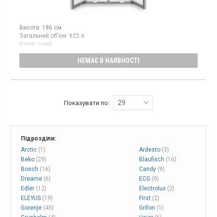
Висота:
186 см
Загальний об'єм:
622 л
Колір:
сірий
Кількість компресорів:
2
НЕМАЄ В НАЯВНОСТІ
Гарантія:
36 міс
Країна виробник товару:
Болгарія
Багатодверний холодильник з нижньою морозильною камерою,
система NoFrost, 2 компресори, загальний об'єм 622 л, клас
енергоспоживання: А+++, 4 температурні зони, електронне
управління, сенсорний дисплей, захист від дітей, режим
29
Показувати по:
«Відпустка», вугільний фільтр, світлодіодне освітлення, колір:
сірий, висота 185.5 см, алюмінієва ручка з вбудованим
штовхачем
Підрозділи:
Arctic
(1)
Ardesto
(3)
Beko
(29)
Blaufisch
(16)
Bosch
(16)
Candy
(9)
Dreame
(6)
ECG
(9)
Edler
(12)
Electrolux
(2)
ELEYUS
(19)
First
(2)
Gorenje
(45)
Grifon
(1)