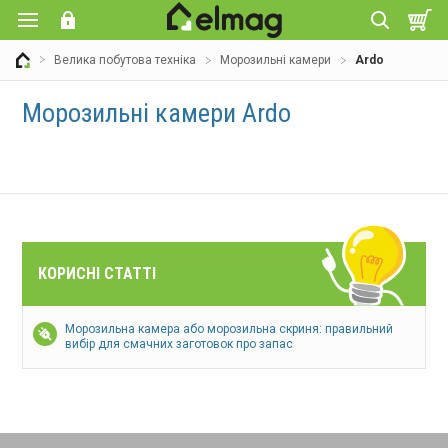
Велика побутова техніка
Морозильні камери
Ardo
Морозильні камери Ardo
КОРИСНІ СТАТТІ
Морозильна камера або морозильна скриня: правильний
вибір для смачних заготовок про запас