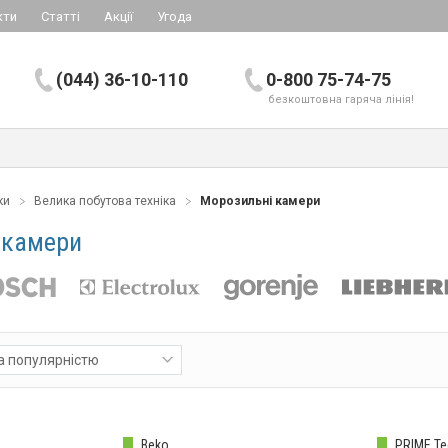
кти
Статті
Акції
Угода
(044) 36-10-110
0-800 75-74-75
безкоштовна гаряча лінія!
ки
Велика побутова техніка
Морозильні камери
 камери
а популярністю
Beko
PRIME Te