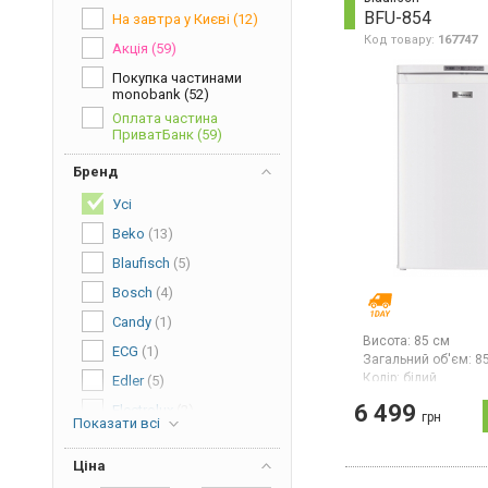
BFU-854
На завтра у Києві
(12)
Код товару:
167747
Акція
(59)
Покупка частинами
monobank
(52)
Оплата частина
ПриватБанк
(59)
Бренд
Усі
Beko
(13)
Blaufisch
(5)
Bosch
(4)
Candy
(1)
Висота:
85 см
ECG
(1)
Загальний об'єм:
85
Колір:
білий
Edler
(5)
Кількість компресор
6 499
Electrolux
(2)
грн
Морозильна камера
Показати всі
розморожуванням, о
ELEYUS
(2)
4 відділення, елек
Ціна
Gorenje
(12)
управління.