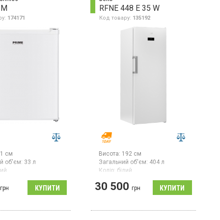
 M
RFNE 448 E 35 W
ру:
174171
Код товару:
135192
1 см
Висота:
192 см
й об'єм:
33 л
Загальний об'єм:
404 л
лий
Колір:
білий
 компресорів:
1
Кількість компресорів:
1
30 500
Гарантія:
36 міс
грн
грн
на камера, загальний
Країна виробник товару:
л, 2 відділення, 1
Туреччина
ешітка, лоток для
отужність
Морозильна камера No Frost,
вання 2,4 кг на добу,