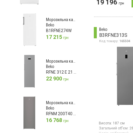
19 196
Гарантія:
24 міс
грн
Країна виробник тов
Морозильна камера
240 л, система NoFr
Морозильна камера
електронне управлі
Beko
світлодіодний дисп
Beko
B1RFNE274W
енергоспоживання 
B3RFNE313S
17 215
стандарт), 5 ящиків,
грн
Код товару:
165504
програма EcoMode,
світлодіодне освіт
висота 172 см, колі
Морозильна камера
Beko
RFNE 312 E 21 XB
22 900
грн
Морозильна камера
Beko
RFNM 200T40 SN
16 768
грн
Висота:
187 см
Загальний об'єм:
2