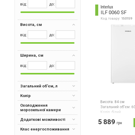
Grunhelm
(1)
від:
дo:
Interlux
Heinner
(1)
ILF 0060 SF
Код товару:
150159
Hisense
(2)
Висота, см
Interlux
(2)
від:
дo:
Liberton
(2)
Liberty
(1)
Liebherr
(49)
Ширина, см
MPM
(4)
від:
дo:
PRIME Technics
(11)
Saturn
(1)
Siemens
(1)
Загальний об'єм, л
Snaige
(9)
Колір
Vestfrost
(1)
Висота:
84 см
Охолодження
Загальний об'єм:
60
Whirlpool
(2)
морозильної камери
Колір:
білий
Кількість компресор
Додаткові можливості
5 889
Країна виробник тов
грн
Клас енергоспоживання
Морозильна камера
об'єм 60 л, потужні