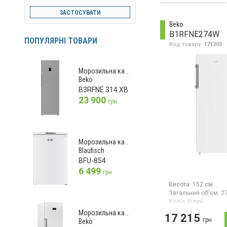
заморожування 3.5 
ЗАСТОСУВАТИ
клас енергоспожив
механічне керуванн
Beko
розморожування, в
B1RFNE274W
см, колір білий
ПОПУЛЯРНІ ТОВАРИ
Код товару:
171203
Морозильна камера
Beko
B3RFNE 314 XB
23 900
грн
Морозильна камера
Blaufisch
BFU-854
6 499
грн
Висота:
152 см
Загальний об'єм:
2
Колір:
білий
Кількість компресор
Морозильна камера
17 215
Гарантія:
36 міс
грн
Beko