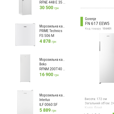
Морозильна шафа з
RFNE 448 E 35 W
NoFrost, загальний 
30 500
грн
корисний об’єм 220 
відділень, потужніс
заморожування 13 к
Gorenje
клас енергоспожив
FN 617 EEW5
(новий стандарт), 
Морозильна камера
керування, колір біл
Код товару:
156401
PRIME Technics
FS 506 M
4 878
грн
Морозильна камера
Beko
RFNM 200T40 WN
16 900
грн
Морозильна камера
Висота:
172 см
Interlux
Загальний об'єм:
2
ILF 0060 SF
Колір:
білий
5 889
грн
Кількість компресор