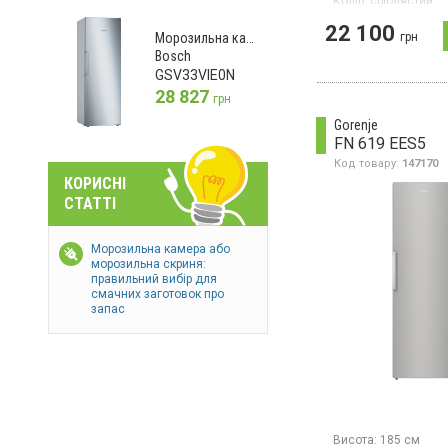
Колір:
сріблястий
Кількість компресор
22 100
Гарантія:
36 міс
грн
Морозильна камера
Bosch
Морозильна камера 
корисний об'єм 286 
GSV33VIE0N
відділень (3 скляні 
28 827
грн
шухляд), 2 дверні п
потужність заморо
Gorenje
кг/добу, електронн
FN 619 EES5
управління, диспле
суперзаморожуванн
Код товару:
147170
енергоспоживання 
КОРИСНІ
186.5 см, колір срі
СТАТТІ
Морозильна камера або
морозильна скриня:
правильний вибір для
смачних заготовок про
запас
Висота:
185 см