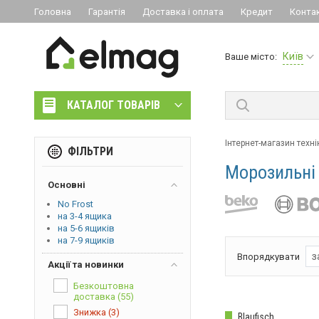
Головна
Гарантія
Доставка і оплата
Кредит
Конта
Київ
Ваше місто:
КАТАЛОГ ТОВАРІВ
Інтернет-магазин техні
ФІЛЬТРИ
Морозильні
Основні
No Frost
на 3-4 ящика
на 5-6 ящиків
на 7-9 ящиків
з
Впорядкувати
Акції та новинки
Безкоштовна
доставка
(55)
Знижка
(3)
Blaufisch