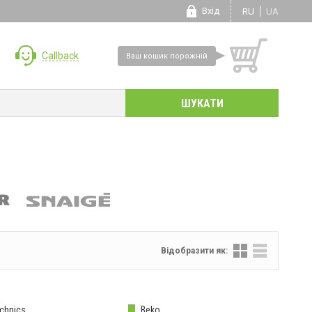
Вхід
RU
UA
Callback
Ваш кошик порожній
Відобразити як:
chnics
Beko