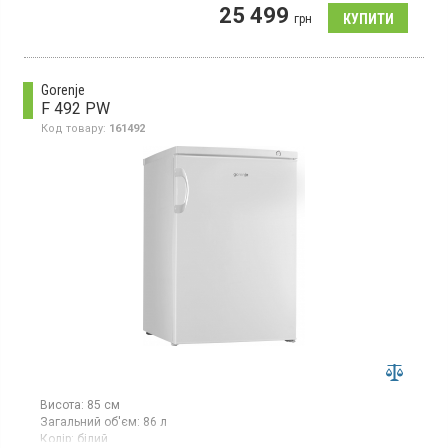
Настільний морозильник з технологією SmartFrost, об'єм 107л,
25 499
1 температурна зона, суперзаморозка, індикатор температури,
грн
світлодіодне освітлення.
Gorenje
F 492 PW
Код товару:
161492
Висота:
85 см
Загальний об'єм:
86 л
Колір:
білий