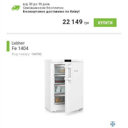
Кількість компресорів:
1
від 30 до 90 днів.
Гарантія:
36 міс
Cамовывозом бесплатно.
Країна виробник товару:
Болгарія
Безкоштовно доставимо по Київу!
Настільний морозильник з технологією SmartFrost, об'єм 107л,
22 149
1 температурна зона, суперзаморозка, індикатор температури,
грн
світлодіодне освітлення.
Liebherr
Fe 1404
Код товару:
160742