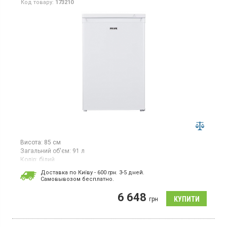
Код товару:
173210
Висота:
85 см
Загальний об'єм:
91 л
Колір:
білий
Кількість компресорів:
1
Доставка по Київу - 600
грн.
3-5 дней.
Cамовывозом бесплатно.
Морозильна камера, загальний об’єм 91 л, 4 відділення,
потужність заморожування 4,4 кг на добу, клас
6 648
енергоспоживання F (новий стандарт), механічне керування,
грн
висота 85 см, колір білий.