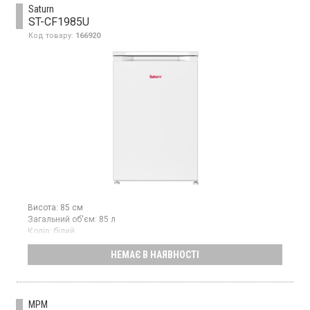
Saturn
ST-CF1985U
Код товару:
166920
Висота:
85 см
Загальний об'єм:
85 л
Колір:
білий
Кількість компресорів:
1
НЕМАЄ В НАЯВНОСТІ
Гарантія:
24 міс
Морозильна камера з ручним розморожуванням, об'єм 85 л, 3
відділення, механічне управління.
MPM