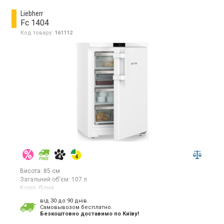
Liebherr
Fc 1404
Код товару:
161112
Висота:
85 см
Загальний об'єм:
107 л
Колір:
білий
Кількість компресорів:
1
від 30 до 90 днів.
Гарантія:
36 міс
Cамовывозом бесплатно.
Країна виробник товару:
Болгарія
Безкоштовно доставимо по Київу!