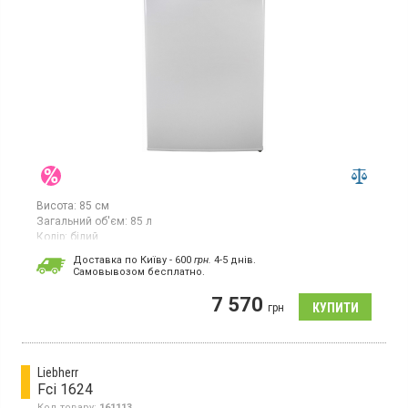
Висота:
85 см
Загальний об'єм:
85 л
Колір:
білий
Кількість компресорів:
1
Доставка по Київу - 600
грн.
4-5 днів.
Cамовывозом бесплатно.
Морозильна шафа з корисним об'ємом 83 л, 4 відділення,
потужність заморожування 4 кг/добу, механічне керування,
7 570
ручне розморожування, клас енергоспоживання А+, висота 85
грн
см, колір білий
Liebherr
Fci 1624
Код товару:
161113