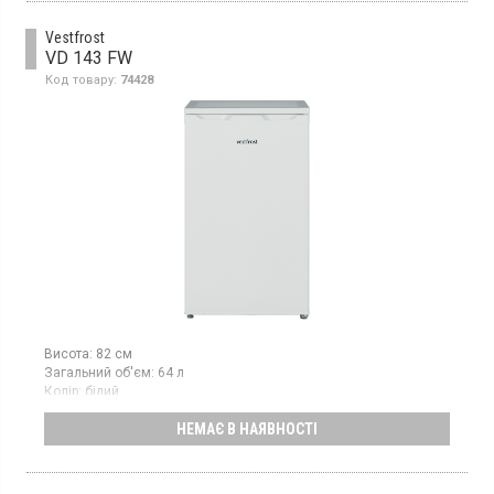
Vestfrost
VD 143 FW
Код товару:
74428
Висота:
82 см
Загальний об'єм:
64 л
Колір:
білий
Кількість компресорів:
1
НЕМАЄ В НАЯВНОСТІ
Гарантія:
36 міс