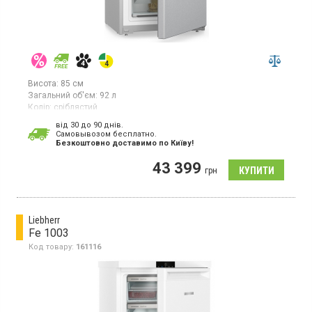
Висота:
85 см
Загальний об'єм:
92 л
Колір:
сріблястий
Кількість компресорів:
1
від 30 до 90 днів.
Гарантія:
36 міс
Cамовывозом бесплатно.
Країна виробник товару:
Болгарія
Безкоштовно доставимо по Київу!
Вертикальна морозильна камера з технологією NoFrost, об'єм
43 399
92л, 1 температурна зона, суперзаморозка, індикатор
грн
температури.
Liebherr
Fe 1003
Код товару:
161116