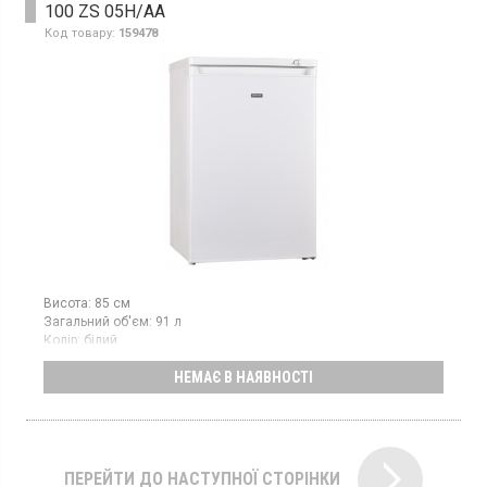
100 ZS 05H/AA
Код товару:
159478
Висота:
85 см
Загальний об'єм:
91 л
Колір:
білий
Кількість компресорів:
1
НЕМАЄ В НАЯВНОСТІ
Морозильна камера з ручним розморожуванням, об'єм 91 л, 4
відділення, механічне управління.
ПЕРЕЙТИ ДО НАСТУПНОЇ СТОРІНКИ