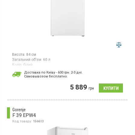
Висота:
84 см
Загальний об'єм:
60 л
Колір:
білий
Кількість компресорів:
1
Доставка по Київу - 600
грн.
2-3 дні.
Країна виробник товару:
Китай
Cамовывозом бесплатно.
Морозильна камера, загальний об'єм 60 л, потужність
5 889
заморожування 3.5 кг/добу, клас енергоспоживання А+,
грн
механічне керування, ручне розморожування, висота 84 см,
колір білий
Gorenje
F 39 EPW4
Код товару:
156613