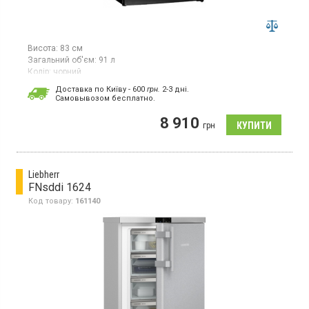
Висота:
83 см
Загальний об'єм:
91 л
Колір:
чорний
Кількість компресорів:
1
Доставка по Київу - 600
грн.
2-3 дні.
Cамовывозом бесплатно.
8 910
грн
Liebherr
FNsddi 1624
Код товару:
161140