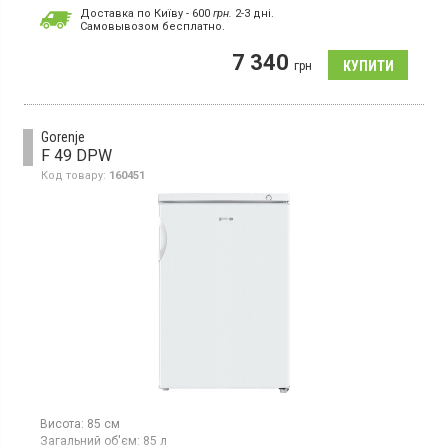
Кількість компресорів:
1
Доставка по Київу - 600
грн.
2-3 дні.
Гарантія:
36 міс
Cамовывозом бесплатно.
Морозильна камера з ручним розморожуванням, загальний
7 340
об'єм 90 л, 3 відділення, потужність заморожування 4 кг/добу,
грн
механічне керування, клас енергоспоживання А+, висота 85
см, колір білий
Gorenje
F 49 DPW
Код товару:
160451
Висота:
85 см
Загальний об'єм:
85 л