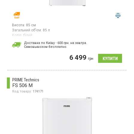
Висота:
85 см
Загальний об'єм:
85 л
Колір:
білий
Кількість компресорів:
1
Доставка по Київу - 600
грн.
на завтра.
Cамовывозом бесплатно.
Морозильна камера з ручним розморожуванням, об'єм 85 л, 4
відділення, електронне управління.
6 499
грн
PRIME Technics
FS 506 M
Код товару:
174171