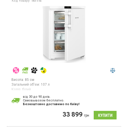
Код товару:
161115
Висота:
85 см
Загальний об'єм:
107 л
Колір:
білий
Кількість компресорів:
1
від 30 до 90 днів.
Гарантія:
36 міс
Cамовывозом бесплатно.
Країна виробник товару:
Болгарія
Безкоштовно доставимо по Київу!
Настільний морозильник з технологією SmartFrost, об'єм 107л,
33 899
1 температурна зона, суперзаморозка, індикатор температури,
грн
світлодіодне освітлення.