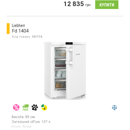
12 835
Морозильник з технологією SmartFrost, об'єм 107л, 1
грн
температурна зона, суперзаморозка, індикатор температури,
світлодіодне освітлення.
Liebherr
Fd 1404
Код товару:
161114
Висота:
85 см
Загальний об'єм:
107 л
Колір:
білий