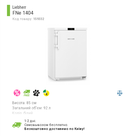
Liebherr
FNe 1404
Код товару:
159332
Висота:
85 см
Загальний об'єм:
92 л
Колір:
білий
Кількість компресорів:
1
1-2 дні.
Гарантія:
36 міс
Cамовывозом бесплатно.
Країна виробник товару:
Болгарія
Безкоштовно доставимо по Київу!
Морозильна камера No Frost, об'єм 92 л, 4 відділення,