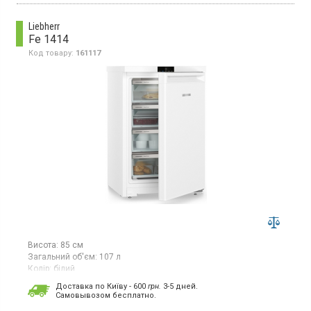
Liebherr
Fe 1414
Код товару:
161117
Висота:
85 см
Загальний об'єм:
107 л
Колір:
білий
Кількість компресорів:
1
Доставка по Київу - 600
грн.
3-5 дней.
Гарантія:
36 міс
Cамовывозом бесплатно.
Країна виробник товару:
Болгарія