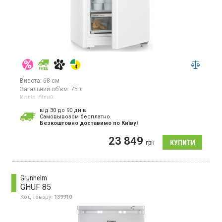
Висота:
68 см
Загальний об'єм:
75 л
Колір:
білий
Кількість компресорів:
1
від 30 до 90 днів.
Гарантія:
36 міс
Cамовывозом бесплатно.
Країна виробник товару:
Болгарія
Безкоштовно доставимо по Київу!
Настільний морозильник з технологією SmartFrost, об'єм 75л, 1
23 849
температурна зона, суперзаморозка, індикатор температури,
грн
світлодіодне освітлення.
Grunhelm
GHUF 85
Код товару:
139910