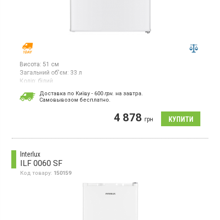
Висота:
51 см
Загальний об'єм:
33 л
Колір:
білий
Кількість компресорів:
1
Доставка по Київу - 600
грн.
на завтра.
Cамовывозом бесплатно.
Морозильна камера, загальний об’єм 33 л, 2 відділення, 1
полиця-решітка, лоток для льоду, потужність заморожування
4 878
2,4 кг на добу, клас енергоспоживання F (новий стандарт),
грн
механічне керування, перенавішувані двері, колір білий.
Interlux
ILF 0060 SF
Код товару:
150159