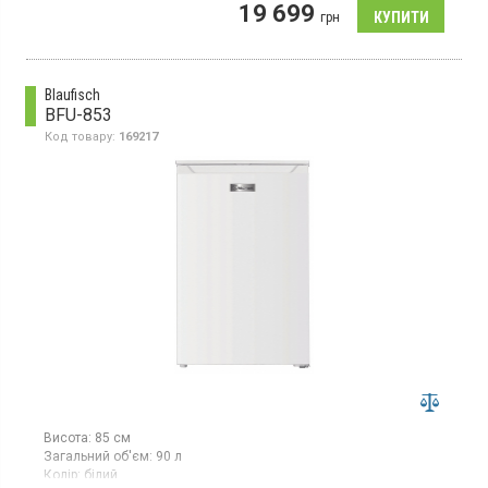
19 699
суперзаморожування, LED освітлення, електронне управління,
грн
FrostProtect.
Blaufisch
BFU-853
Код товару:
169217
Висота:
85 см
Загальний об'єм:
90 л
Колір:
білий