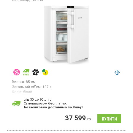
Висота:
85 см
Загальний об'єм:
107 л
Колір:
білий
Кількість компресорів:
1
від 30 до 90 днів.
Гарантія:
36 міс
Cамовывозом бесплатно.
Країна виробник товару:
Болгарія
Безкоштовно доставимо по Київу!
Настільний морозильник з технологією SmartFrost, об'єм 107л,
37 599
1 температурна зона, суперзаморозка, індикатор температури,
грн
світлодіодне освітлення.