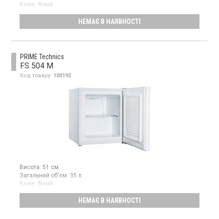
Колір:
білий
Кількість компресорів:
1
НЕМАЄ В НАЯВНОСТІ
Гарантія:
24 міс
Морозильна камера з ручним розморожуванням, об'єм 85 л, 3
відділення, механічне управління.
PRIME Technics
FS 504 M
Код товару:
103192
Висота:
51 см
Загальний об'єм:
35 л
Колір:
білий
Кількість компресорів:
1
НЕМАЄ В НАЯВНОСТІ
Морозильна камера з ручним розморожуванням, об'єм 34 л,
механічне управління, клас А+