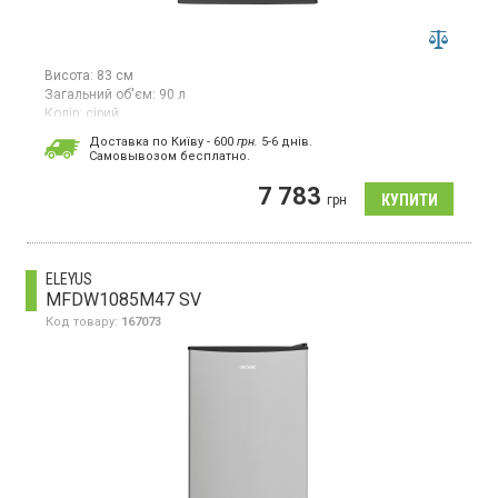
Висота:
83 см
Загальний об'єм:
90 л
Колір:
сірий
Кількість компресорів:
1
Доставка по Київу - 600
грн.
5-6 днів.
Cамовывозом бесплатно.
Морозильна камера з ручним розморожуванням, об'єм 90 л, 4
відділення, механічне управління.
7 783
грн
ELEYUS
MFDW1085M47 SV
Код товару:
167073