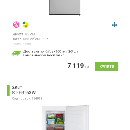
Висота:
85 см
Загальний об'єм:
60 л
Колір:
сірий
Кількість компресорів:
1
Доставка по Київу - 600
грн.
2-3 дні.
Cамовывозом бесплатно.
Морозильна камера, 3 відділення (2 відсіки з відкидною
кришкою, 1 шухляда висувна), об'єм 60 л, потужність
7 119
заморожування 6 кг/добу, механічне управління, клас
грн
енергоспоживання А++, статична система охолодження,
висота 84.5 см, колір сірий
Saturn
ST-FRT63W
Код товару:
174918