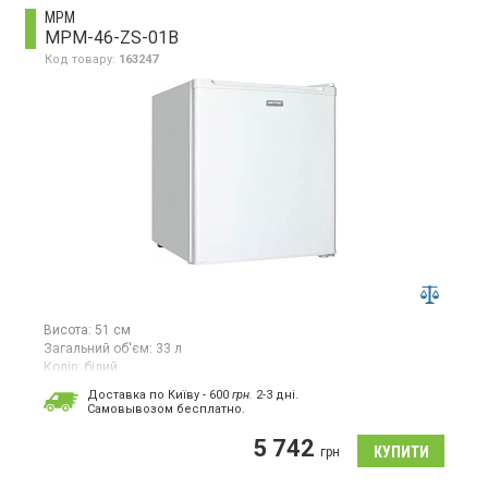
MPM
MPM-46-ZS-01B
Код товару:
163247
Висота:
51 см
Загальний об'єм:
33 л
Колір:
білий
Кількість компресорів:
1
Доставка по Київу - 600
грн.
2-3 дні.
Cамовывозом бесплатно.
Морозильна камера, об'єм 33 л, потужність заморожування 2
кг/добу, клас енергоспоживання Е (новий стандарт), механічне
5 742
управління, ручне розморожування, 1 полиця решітка, висота
грн
51 см, колір білий