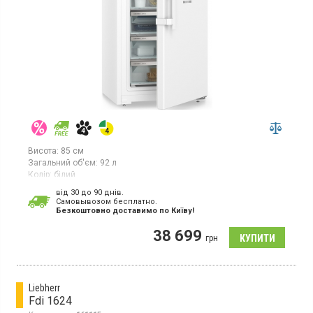
Висота:
85 см
Загальний об'єм:
92 л
Колір:
білий
Кількість компресорів:
1
від 30 до 90 днів.
Гарантія:
36 міс
Cамовывозом бесплатно.
Країна виробник товару:
Болгарія
Безкоштовно доставимо по Київу!
Вертикальна морозильна камера з технологією NoFrost, об'єм
38 699
92л, 1 температурна зона, суперзаморозка, індикатор
грн
температури, світлодіодне освітлення.
Liebherr
Fdi 1624