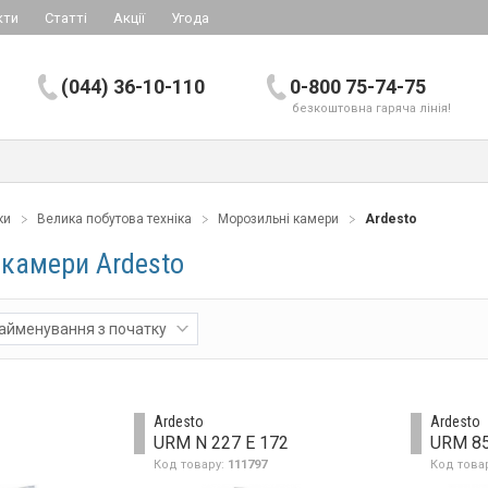
кти
Статті
Акції
Угода
(044) 36-10-110
0-800 75-74-75
безкоштовна гаряча лінія!
ки
Велика побутова техніка
Морозильні камери
Ardesto
 камери Ardesto
айменування з початку
Ardesto
Ardesto
URM N 227 E 172
URM 85
Код товару:
111797
Код това