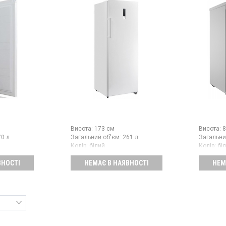
Висота:
173 см
Висота:
8
70 л
Загальний об'єм:
261 л
Загальни
Колір:
білий
Колір:
бі
Кількість компресорів:
1
Кількість
ВНОСТІ
НЕМАЄ В НАЯВНОСТІ
НЕМ
ару:
Китай
Країна виробник товару:
Єгипет
Країна в
Морозиль
л, корисн
А+, ручн
механічн
шухляди, 
білий