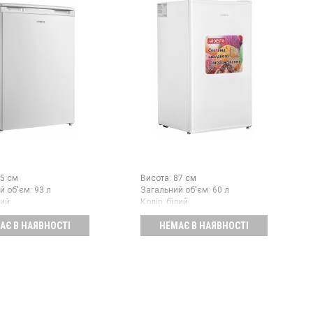
5 см
Висота:
87 см
й об'єм:
93 л
Загальний об'єм:
60 л
лий
Колір:
білий
 компресорів:
1
Кількість компресорів:
1
АЄ В НАЯВНОСТІ
НЕМАЄ В НАЯВНОСТІ
иробник товару:
Китай
Гарантія:
12 міс
Країна виробник товару:
Китай
на шафа об'ємом 93
ий об'єм 83 л, клас
Морозильна камера з ручним
е розморожування,
розморожуванням, об'єм 60 л,
е управління, 3
потужність заморожування 6
висота 84.5 см, колір
кг/добу, клас
енергоспоживання А+,
механічне керування, висота