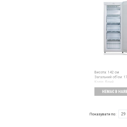
Висота:
142 см
Загальний об'єм:
1
Колір:
білий
Гарантія:
12 міс
НЕМАЄ В НАЯ
Країна виробник тов
29
Показувати по: