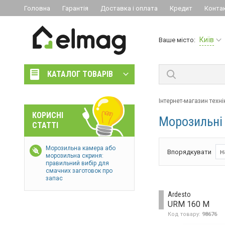
Головна
Гарантія
Доставка і оплата
Кредит
Конта
Київ
Ваше місто:
КАТАЛОГ ТОВАРІВ
Інтернет-магазин техні
КОРИСНІ
Морозильні
СТАТТІ
Морозильна камера або
н
Впорядкувати
морозильна скриня:
правильний вибір для
смачних заготовок про
запас
Ardesto
URM 160 M
Код товару:
98676