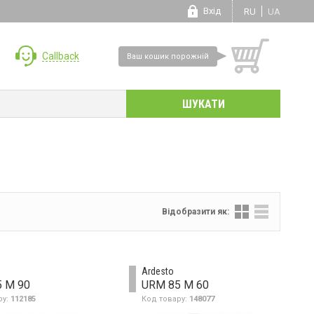
Вхід
RU
UA
Callback
Ваш кошик порожній
Відобразити як:
Ardesto
 M 90
URM 85 M 60
ру:
112185
Код товару:
148077