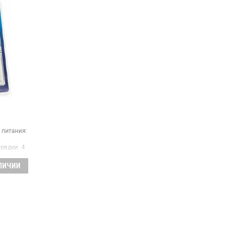
 питания:
рядки:
4
лекте:
нет
АЛИЧИИ
 товара:
дка,
ация
анал для
умулятора