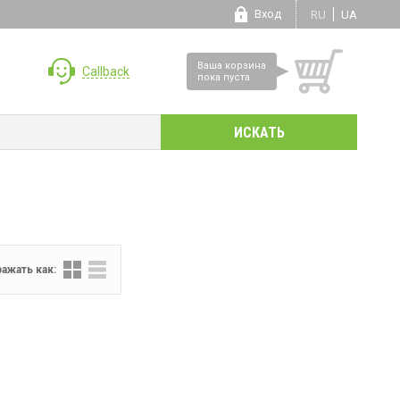
Вход
RU
UA
Ваша корзина
Callback
пока пуста
ажать как: