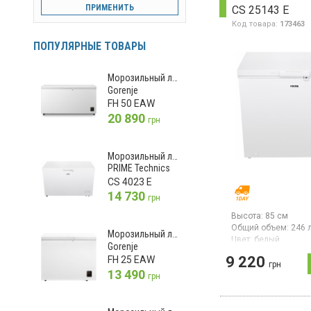
инверторный компр
ПРИМЕНИТЬ
CS 25143 E
тихий (40 дБ), подс
удобная металличе
Код товара:
173463
корзина для орган
пространства, ручн
ПОПУЛЯРНЫЕ ТОВАРЫ
размораживание
Морозильный ларь
Gorenje
FH 50 EAW
20 890
грн
Морозильный ларь
PRIME Technics
CS 4023 E
14 730
грн
Высота:
85 см
Общий объем:
246 
Морозильный ларь
Цвет:
белый
Gorenje
Количество компре
9 220
FH 25 EAW
грн
Морозильный ларь,
13 490
грн
л, класс энергопот
(новый стандарт), 
замораживания 12 к
механическое