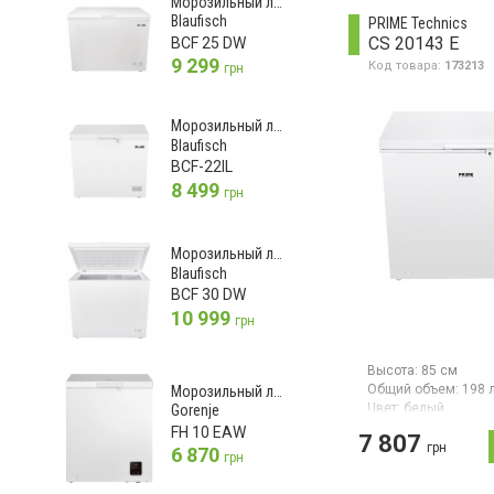
Морозильный ларь
управление, защита
Blaufisch
PRIME Technics
суперзаморозка, 1 
CS 20143 E
BCF 25 DW
цвет белый.
9 299
Код товара:
173213
грн
Морозильный ларь
Blaufisch
BCF-22IL
8 499
грн
Морозильный ларь
Blaufisch
BCF 30 DW
10 999
грн
Высота:
85 см
Общий объем:
198 
Морозильный ларь
Цвет:
белый
Gorenje
Количество компре
FH 10 EAW
7 807
грн
6 870
Морозильный ларь
грн
объёмом 198 л, мо
замораживания 10 к