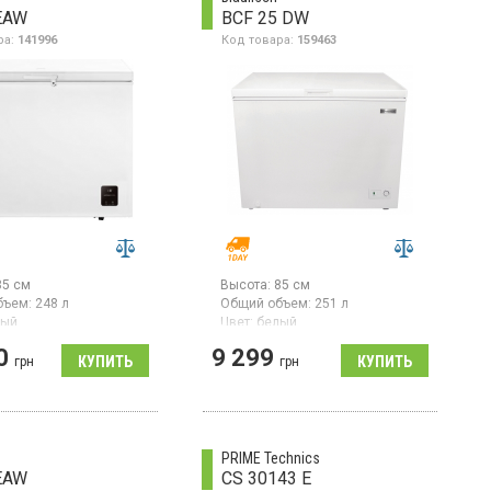
EAW
BCF 25 DW
ра:
141996
Код товара:
159463
85 см
Высота:
85 см
бъем:
248 л
Общий объем:
251 л
лый
Цвет:
белый
во компрессоров:
1
Количество компрессоров:
1
0
9 299
:
24 мес
грн
грн
Морозильный
роизводитель товара:
ларь объемом 251 л, мощность
замораживания 14 кг/сутки,
класс энергопотребления А+,
ный ларь с ручным
механическое управление,
живанием, объем 248
ручное размораживание, цвет
ронное управление,
PRIME Technics
белый
орозка.
EAW
CS 30143 E