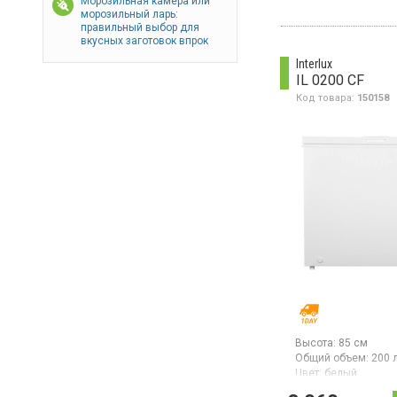
Морозильная камера или
Морозильный ларь, 
морозильный ларь:
класс
правильный выбор для
энергопотребления 
вкусных заготовок впрок
стандарт), механич
ние, суперзаморозк
Interlux
IL 0200 CF
Код товара:
150158
Высота:
85 см
Общий объем:
200 
Цвет:
белый
Количество компре