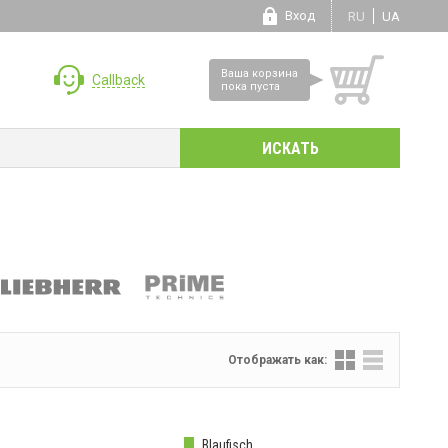
Вход
RU
UA
Ваша корзина
Callback
пока пуста
Отображать как:
Blaufisch