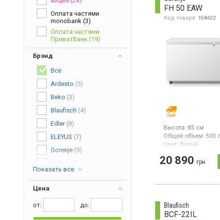
Акция
(24)
FH 50 EAW
Оплата частями
Код товара:
158422
monobank
(3)
Оплата частями
ПриватБанк
(19)
Брэнд
Все
Ardesto
(5)
Beko
(3)
Blaufisch
(4)
Edler
(8)
Высота:
85 см
Общий объем:
500 
ELEYUS
(7)
Цвет:
белый
Gorenje
(9)
Количество компре
20 890
Гарантия:
24 мес
грн
Grifon
(4)
Показать все
Страна производите
Grunhelm
(1)
Китай
Морозильная камер
Цена
Heinner
(3)
размораживанием,
объем 500 л, мощн
Hisense
(1)
от:
дo:
Blaufisch
заморозки 23 кг/сут
BCF-22IL
Indesit
(1)
суперзаморозка, э