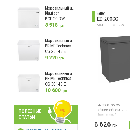
сутки, класс
энергопотребления 
Морозильный ларь
стандарт), электро
Blaufisch
Edler
управление, защита
ED-200SG
BCF 20 DW
суперзаморозка, за
перепадов напряже
8 518
Код товара:
170911
грн
цвет белый
Морозильный ларь
PRIME Technics
CS 25143 E
9 220
грн
Морозильный ларь
PRIME Technics
CS 30143 E
10 600
грн
Высота:
85 см
Общий объем:
200 
ПОЛЕЗНЫЕ
Цвет:
серый
СТАТЬИ
Количество компре
8 626
Гарантия:
12 мес
грн