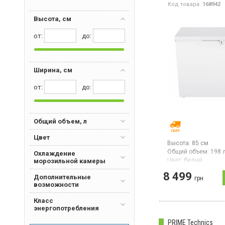
Код товара:
168942
управление, LED ди
Interlux
(6)
класс Е (новый стан
Высота, см
подсветка, двери
Liberton
(2)
эмалированная ста
от:
дo:
Liberty
(4)
Liebherr
(6)
Milano
(1)
Ширина, см
MPM
(1)
от:
дo:
Philco
(1)
PRIME Technics
(9)
Snaige
(3)
Общий объем, л
Цвет
Высота:
85 см
Общий объем:
198 
Охлаждение
Цвет:
белый
морозильной камеры
Количество компре
8 499
Дополнительные
грн
Морозильный ларь, 
возможности
л, класс энергопот
A+, климатический 
Класс
управление: электр
энергопотребления
мощность замораж
до 12 кг продуктов в
PRIME Technics