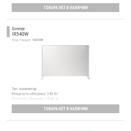
Площадь обогрева:
20 кв. м
ТОВАРА НЕТ В НАЛИЧИИ
Страна производитель товара:
Китай
Обогреватель, электронное управление, настенный/напольный
монтаж, таймер, термостат, цифровой датчик температуры
Gorenje
IR540W
Код товара:
163308
Тип:
конвектор
Мощность обогрева:
540 Вт
Площадь обогрева:
10 кв. м
Обогреватель инфракрасный, мощность 540 Вт, Wi-Fi
ТОВАРА НЕТ В НАЛИЧИИ
управление, термостат, защита от перегрева