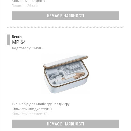
Кількість насадок:
7
Гарантія:
36 міс
НЕМАЄ В НАЯВНОСТІ
Beurer
MP 64
Код товару:
164985
Тип:
набір для манікюру і педікюру
Кількість швидкостей:
3
Кількість насадок:
10
Гарантія:
36 міс
НЕМАЄ В НАЯВНОСТІ
Манікюрний набір із 3 швидкостями (3200, 3800, 4400 об/хв). У
комплекті 10 насадок (диск, конус, циліндр, закруглена для