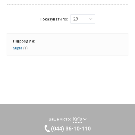
шліфування, кулькова, факелоподібна, гольчаста фрези) із
сапфіру, повсті та кристалічного піску. LED підсвічування,
автовідключення, підходить для людей із цукровим діабетом.
Живлення від 1 батареї Li-ion. Габарити 17,5 x 3,6 x 3,9 см. У
29
Показувати по:
комплекті батарея, гарантійний талон, захисна кришка,
інструкція, косметичка, насадки, жорсткий кейс.
Підрозділи:
Supra
(1)
Київ
Ваше місто:
(044) 36-10-110