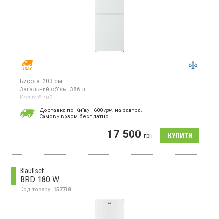
Висота:
203 см
Загальний об'єм:
386 л
Колір:
білий
Кількість компресорів:
1
Доставка по Київу - 600
грн.
на завтра.
Гарантія:
12 міс
Cамовывозом бесплатно.
Двокамерний холодильник із нижньою морозильною камерою,
17 500
загальний об’єм 386 л, клас енергоспоживання A++, механічне
грн
керування, висота 203 см, колір білий.
Blaufisch
BRD 180 W
Код товару:
157718