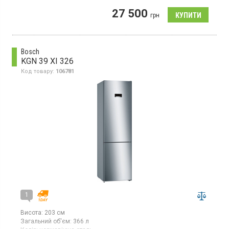
Країна виробник товару:
Туреччина
27 500
Двокамерний холодильник NoFrost з нижньою морозильною
грн
камерою, об`єм 324 л, зона свіжості, суперохолодження,
суперзаморожування, світлодіодне освітлення
Bosch
KGN 39 XI 326
Код товару:
106781
1
Висота:
203 см
Загальний об'єм:
366 л