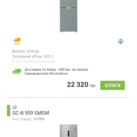
Висота:
204 см
Загальний об'єм:
355 л
Колір:
нержавіюча сталь
Кількість компресорів:
1
Доставка по Київу - 600
грн.
на завтра.
Гарантія:
12 міс
Cамовывозом бесплатно.
Двокамерний холодильник із системою NoFrost, з нижньою
22 320
морозильною камерою, загальний об’єм 355 л, клас
грн
енергоспоживання A++, електронне керування, режим
швидкого заморожування, інверторний компресор, висота
203,5 см, колір — нержавіюча сталь.
LG
GC-B 509 SMSM
Код товару:
157903