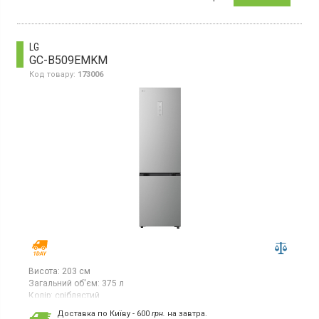
об'єм морозильної камери: 72/65 л, управління: механічне, тип
розморожування: ручний, підсвічування, клас
енергоспоживання: А+, холодоагент, тип: R6ООа.
LG
GC-B509EMKM
Код товару:
173006
Висота:
203 см
Загальний об'єм:
375 л
Колір:
сріблястий
Кількість компресорів:
1
Доставка по Київу - 600
грн.
на завтра.