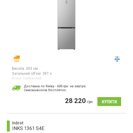
Висота:
203 см
Загальний об'єм:
387 л
Колір:
сріблястий
Кількість компресорів:
1
Доставка по Київу - 600
грн.
на завтра.
Гарантія:
12 міс
Cамовывозом бесплатно.
Двокамерний холодильник No Frost з нижньою морозильною
28 220
камерою, корисний об'єм 387 л, суперзаморожування,
грн
суперохолодження, зона свіжості, електронне управління,
ThinQ.
Indesit
INKS 1361 S4E