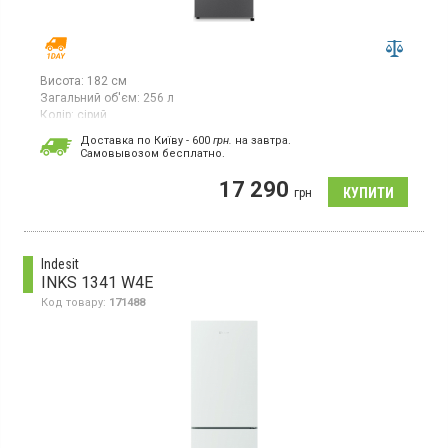
Висота:
182 см
Загальний об'єм:
256 л
Колір:
сірий
Кількість компресорів:
1
Доставка по Київу - 600
грн.
на завтра.
Гарантія:
24 міс
Cамовывозом бесплатно.
Країна виробник товару:
Китай
17 290
Двокамерний холодильник NoFrost з нижньою морозильною
грн
камерою, загальний об'єм 256 л, електронне управління,
світлодіодне освітлення, ящик CrispZone.
Indesit
INKS 1341 W4E
Код товару:
171488