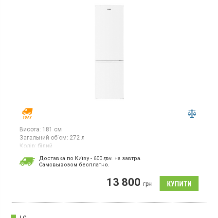
Висота:
181 см
Загальний об'єм:
272 л
Колір:
білий
Кількість компресорів:
1
Доставка по Київу - 600
грн.
на завтра.
Cамовывозом бесплатно.
Двокамерний холодильник з нижньою морозильною камерою,
загальний об'єм 272 л, корисний об'єм 237 л, клас
13 800
енергоспоживання А+, технологія No Frost, механічне
грн
управління, підсвічування, висота 181 см, колір білий