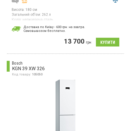
Висота:
180 см
Загальний об'єм:
262 л
Колір:
нержавіюча сталь
Кількість компресорів:
1
Доставка по Київу - 600
грн.
на завтра.
Країна виробник товару:
Китай
Cамовывозом бесплатно.
Двокамерний холодильник з нижньою морозильною камерою,
13 700
об'єм 262 л, електронне управління, клас енергоспоживання
грн
А+, LED освітлення, перенавішувані двері, висота 180 см, колір
нержавіюча сталь
Bosch
KGN 39 XW 326
Код товару:
105050