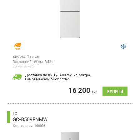
Висота:
185 см
Загальний об'єм:
343 л
Колір:
білий
Кількість компресорів:
1
Доставка по Київу - 600
грн.
на завтра.
Гарантія:
12 міс
Cамовывозом бесплатно.
Двокамерний холодильник з нижньою морозильною камерою,
16 200
загальний об’єм 343 л, клас енергоспоживання A++, механічне
грн
керування, LED підсвітка, перенавішувані дверцята, колір білий,
висота 185,2 см.
LG
GC-B509FNMW
Код товару:
166093