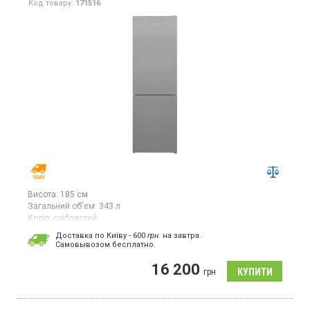
Код товару:
171516
Висота:
185 см
Загальний об'єм:
343 л
Колір:
сріблястий
Кількість компресорів:
1
Доставка по Київу - 600
грн.
на завтра.
Гарантія:
12 міс
Cамовывозом бесплатно.
Двокамерний холодильник із нижньою морозильною камерою,
16 200
без системи NoFrost, висота 185 см, загальний об’єм 343 л,
грн
клас енергоспоживання A++, механічне керування, колір
сріблястий.