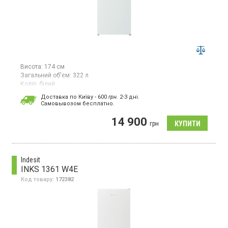
Висота:
174 см
Загальний об'єм:
322 л
Колір:
білий
Кількість компресорів:
1
Доставка по Київу - 600
грн.
2-3 дні.
Гарантія:
12 міс
Cамовывозом бесплатно.
Двокамерний холодильник з нижньою морозильною камерою,
14 900
без системи NoFrost, загальний об’єм 322 л, клас
грн
енергоспоживання A+, механічне керування, LED-освітлення,
висота 173,6 см, колір білий.
Indesit
INKS 1361 W4E
Код товару:
172382