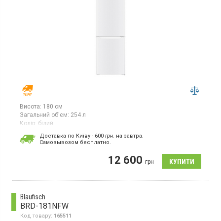
Висота:
180 см
Загальний об'єм:
254 л
Колір:
білий
Кількість компресорів:
1
Доставка по Київу - 600
грн.
на завтра.
Cамовывозом бесплатно.
Двокамерний холодильник з нижньою морозильною камерою,
загальний/корисний об'єм, л: 266/254, загальний/корисний
12 600
об'єм холодильної камери, л: 200/191, загальний/корисний
грн
об'єм морозильної камери, л: 66/63, управління: механічне, тип
розморожування: ручний, підсвічування, клас
енергоспоживання: А+, холодоагент, тип: R6ООа, колір: білий
Blaufisch
BRD-181NFW
Код товару:
165511