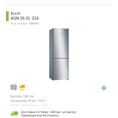
зі Smart-технологією, дисплей, інверторний компресор, зона
свіжості, горизонтальна полиця для пляшок, швидке
охолодження, швидке заморожування, колір сріблястий
Bosch
KGN 36 VL 326
Код товару:
105436
2
Висота:
186 см
Загальний об'єм:
324 л
Колір:
нержавіюча сталь
Кількість компресорів:
1
Доставка по Київу - 600
грн.
на завтра.
Гарантія:
24 міс
Cамовывозом бесплатно.