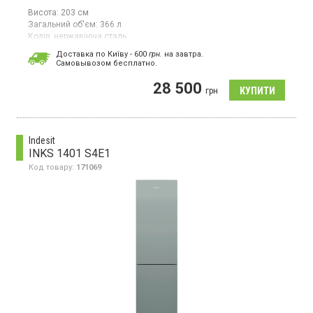
Висота:
203 см
Загальний об'єм:
366 л
Колір:
нержавіюча сталь
Кількість компресорів:
1
Доставка по Київу - 600
грн.
на завтра.
Гарантія:
24 міс
Cамовывозом бесплатно.
Країна виробник товару:
Туреччина
28 500
Двокамерний холодильник No Frost з нижньою морозильною
грн
камерою, об`єм 366 л, клас А ++, суперзаморожування,
суперохолодження, зона свіжості, світлодіодне освітлення,
система VitaFresh
Indesit
INKS 1401 S4E1
Код товару:
171069