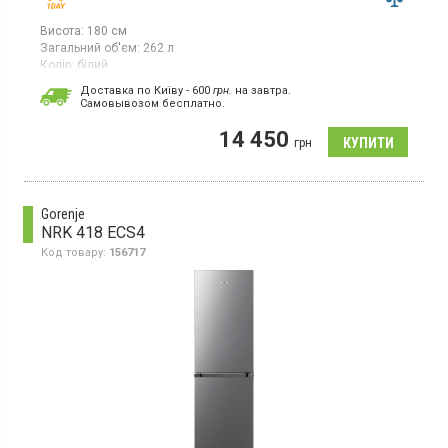
Висота:
180 см
Загальний об'єм:
262 л
Колір:
білий
Кількість компресорів:
1
Доставка по Київу - 600
грн.
на завтра.
Гарантія:
12 міс
Cамовывозом бесплатно.
Двокамерний холодильник із нижньою морозильною камерою,
14 450
загальний об’єм 262 л, клас енергоспоживання E (новий
грн
стандарт), механічне керування, колір білий.
Gorenje
NRK 418 ECS4
Код товару:
156717