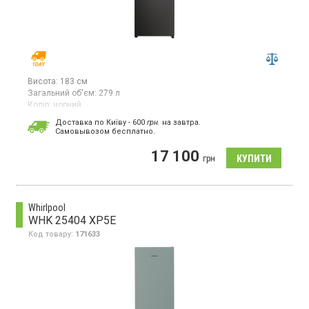
Висота:
183 см
Загальний об'єм:
279 л
Колір:
чорний
Кількість компресорів:
1
Доставка по Київу - 600
грн.
на завтра.
Гарантія:
12 міс
Cамовывозом бесплатно.
Двокамерний холодильник NO FROST з нижньою морозильною
17 100
камерою, об'єм 279 л, зона свіжості, електронне управління.
грн
Whirlpool
WHK 25404 XP5E
Код товару:
171633