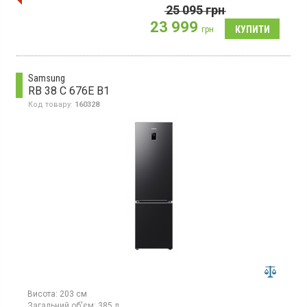
суперзаморожування, Space Max, світлодіодне освітлення
25 095
грн
23 999
грн
Samsung
RB 38 C 676E B1
Код товару:
160328
Висота:
203 см
Загальний об'єм:
385 л