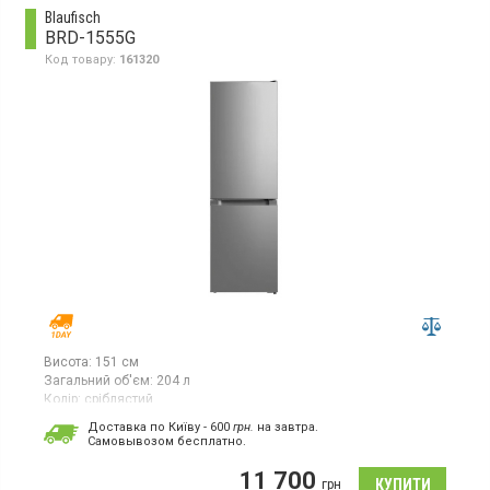
Blaufisch
BRD-1555G
Код товару:
161320
Висота:
151 см
Загальний об'єм:
204 л
Колір:
сріблястий
Кількість компресорів:
1
Доставка по Київу - 600
грн.
на завтра.
Cамовывозом бесплатно.
Холодильник двокамерний з нижньою морозильною камерою,
загальний/корисний об'єм: 215/204 л, загальний/корисний
11 700
об'єм холодильної камери: 143/139 л, загальний/корисний
грн