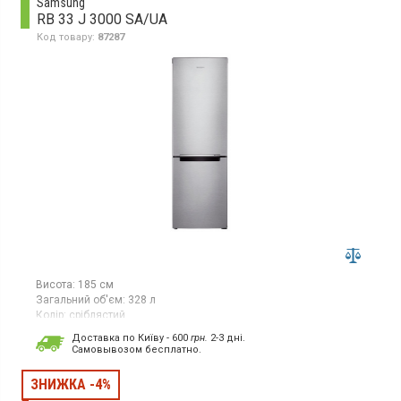
Samsung
RB 33 J 3000 SA/UA
Код товару:
87287
Висота:
185 см
Загальний об'єм:
328 л
Колір:
сріблястий
Кількість компресорів:
1
Доставка по Київу - 600
грн.
2-3 дні.
Гарантія:
36 міс
Cамовывозом бесплатно.
Країна виробник товару:
Китай
Двокамерний холодильник No Frost з нижньою морозильною
ЗНИЖКА -4%
камерою, об`єм 328 л, інверторний компресор,