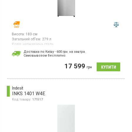
Висота:
183 см
Загальний об'єм:
279 л
Колір:
нержавіюча сталь
Кількість компресорів:
1
Доставка по Київу - 600
грн.
на завтра.
Гарантія:
12 міс
Cамовывозом бесплатно.
Двокамерний холодильник з нижньою морозильною камерою,
17 599
загальний об'єм 279 л, система No Frost, клас
грн
енергоспоживання А++, електронне управління, LED-підсвітка,
висота 183 см, колір нержавіюча сталь
Indesit
INKS 1401 W4E
Код товару:
171517