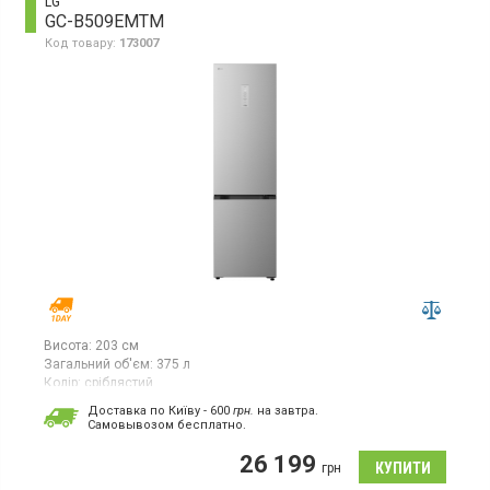
LG
GC-B509EMTM
Код товару:
173007
Висота:
203 см
Загальний об'єм:
375 л
Колір:
сріблястий
Кількість компресорів:
1
Доставка по Київу - 600
грн.
на завтра.
Гарантія:
12 міс
Cамовывозом бесплатно.
Двокамерний холодильник із нижньою морозильною камерою,
26 199
із системою NoFrost, загальний об’єм 375 л, клас
грн
енергоспоживання E (новий стандарт), електронне керування