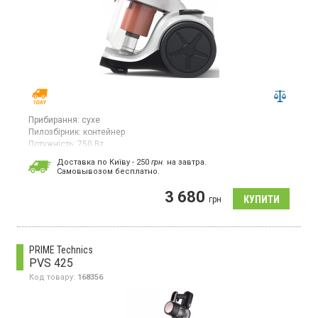
Прибирання:
сухе
Пилозбірник:
контейнер
Потужність:
750 Вт
Гарантія:
24 міс
Доставка по Київу - 250
грн.
на завтра.
Cамовывозом бесплатно.
Пилосос для сухого прибирання PowerCyclone 3, потужність
750 Вт, пилозбірник контейнер об'ємом 1.3 л, телескопічна
3 680
труба, 3-етапна система фільтрації
грн
PRIME Technics
PVS 425
Код товару:
168356