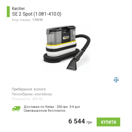
Karcher
SE 2 Spot (1.081-410.0)
Код товару:
170393
Прибирання:
вологе
Пилозбірник:
контейнер
Потужність:
450 Вт
Гарантія:
36 міс
Доставка по Київу - 250
грн.
3-4 дні.
Cамовывозом бесплатно.
Миючий пилосос потужністю 450 Вт призначений для вологого
прибирання та ефективного збирання рідин. Працює без мішка
6 544
— оснащений контейнером для сміття та резервуаром для
грн
рідини об’ємом 1,5 л. Регулювання потужності розміщене на
корпусі.