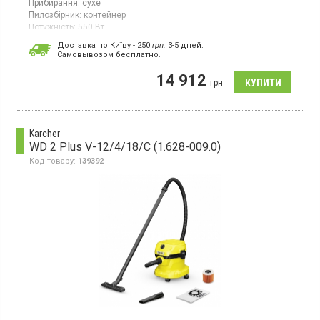
Прибирання:
сухе
Пилозбірник:
контейнер
Потужність:
550 Вт
Гарантія:
36 міс
Доставка по Київу - 250
грн.
3-5 дней.
Країна виробник товару:
В'єтнам
Cамовывозом бесплатно.
Вертикальний/портативний пилосос, для сухого прибирання,
14 912
час роботи до 60 хв, LED дисплей, циклонний фільтр Jet
грн
Cyclone, пилозбірник - контейнер 0.8 л, фільтр тонкого
очищення НЕРА, контейнер для пилу можна мити, цифровий
інверторний двигун.
Karcher
WD 2 Plus V-12/4/18/C (1.628-009.0)
Код товару:
139392