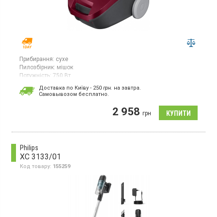
Прибирання:
сухе
Пилозбірник:
мішок
Потужність:
750 Вт
Гарантія:
36 міс
Доставка по Київу - 250
грн.
на завтра.
Країна виробник товару:
В'єтнам
Cамовывозом бесплатно.
Пилосос з мішком, потужність 750 Вт, потужність всмоктування
2 958
180 Вт, об'єм пилозбірника 3 л, регулювання потужності на
грн
корпусі, труба всмоктування телескопічна
Philips
XC 3133/01
Код товару:
155259