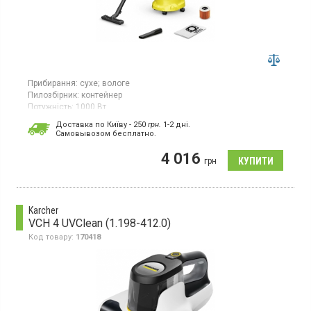
Прибирання:
сухе;
вологе
Пилозбірник:
контейнер
Потужність:
1000 Вт
Гарантія:
12 міс
Доставка по Київу - 250
грн.
1-2 дні.
Cамовывозом бесплатно.
Пилосос для сухого та вологого прибирання з живленням від
мережі. Має максимальну потужність 1000 Вт і потужність
4 016
всмоктування 230 Вт, оснащений контейнерним пилозбірником
грн
об’ємом 17 л.
Karcher
VCH 4 UVClean (1.198-412.0)
Код товару:
170418