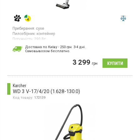
Прибирання:
сухе
Пилозбірник:
контейнер
Потужність:
290 Вт
Гарантія:
12 міс
Доставка по Київу - 250
грн.
3-4 дні.
Cамовывозом бесплатно.
Акумуляторний вертикальний пилосос для сухого прибирання з
потужністю 290 Вт і максимальною силою всмоктування 85 Вт.
3 299
грн
Karcher
WD 3 V-17/4/20 (1.628-130.0)
Код товару:
172139