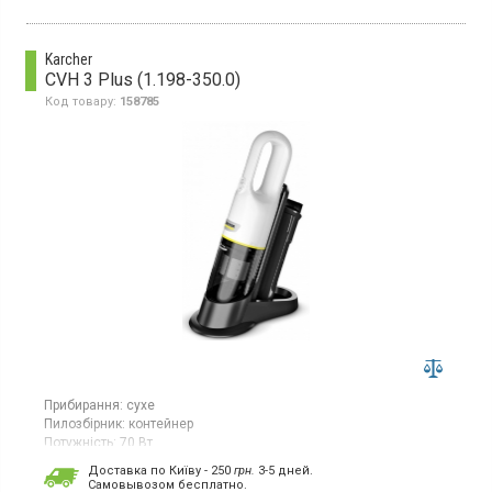
телескопічна трубка з двох частин, електронний вимикач,
функція цифрового керування
Karcher
CVH 3 Plus (1.198-350.0)
Код товару:
158785
Прибирання:
сухе
Пилозбірник:
контейнер
Потужність:
70 Вт
Гарантія:
24 міс
Доставка по Київу - 250
грн.
3-5 дней.
Cамовывозом бесплатно.
Компактний пилосос, час роботи 10 хв, час заряджання - 4 год,