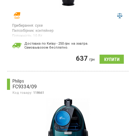
Прибирання:
сухе
Пилозбірник:
контейнер
Потужність:
10 Вт
Країна виробник товару:
Китай
Доставка по Київу - 250
грн.
на завтра.
Cамовывозом бесплатно.
Пилосос автомобільний, для сухого прибирання, час роботи 12
хв, пилозбірник-контейнер, об'єм пилозбірника - 0.15 л, НЕРА
637
фільтр, вертикальне зберігання, компактний розмір
грн
Philips
FC9334/09
Код товару:
118661