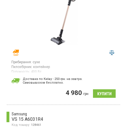
Прибирання:
сухе
Пилозбірник:
контейнер
Потужність:
400 Вт
Гарантія:
12 міс
Доставка по Київу - 250
грн.
на завтра.
Cамовывозом бесплатно.
Вертикальний пилосос контейнерного типу для сухого
прибирання з потужністю всмоктування 140 Вт і споживаною
4 980
потужністю 400 Вт.
грн
Samsung
VS 15 A6031R4
Код товару:
128461