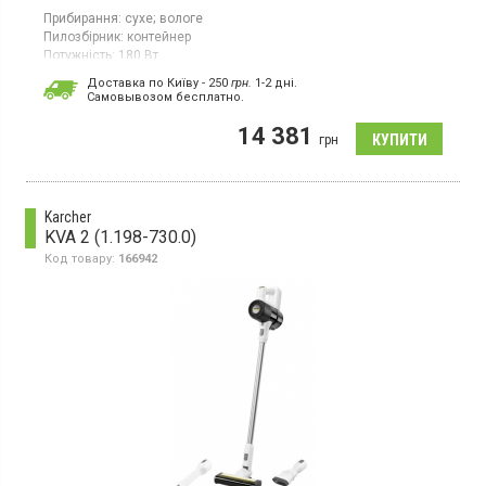
Прибирання:
сухе;
вологе
Пилозбірник:
контейнер
Потужність:
180 Вт
Гарантія:
12 міс
Доставка по Київу - 250
грн.
1-2 дні.
Cамовывозом бесплатно.
Миючий пилосос для сухого та вологого прибирання з
контейнером. Оснащений двоступеневою системою фільтрації
14 381
та електронним регулюванням потужності на ручці.
грн
Karcher
KVA 2 (1.198-730.0)
Код товару:
166942