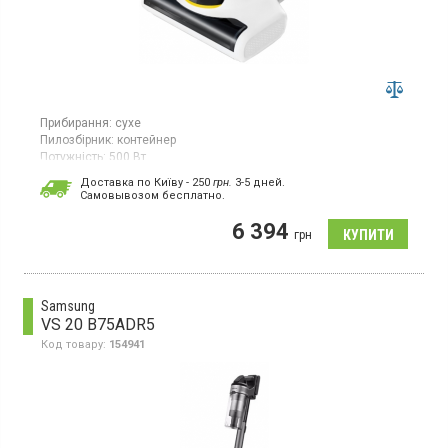
Прибирання:
сухе
Пилозбірник:
контейнер
Потужність:
500 Вт
Гарантія:
24 міс
Доставка по Київу - 250
грн.
3-5 дней.
Cамовывозом бесплатно.
Пилосос із системою сухого прибирання оснащений
контейнером для пилу об’ємом 0,4 л, що не потребує мішків.
6 394
Завдяки триступеневій фільтрації забезпечується ефективне
грн
очищення повітря. Потужність всмоктування становить 500 Вт
при споживаній потужності 500 Вт. Є електронне регулювання
потужності на ручці для зручного налаштування інтенсивності
прибирання.
Samsung
VS 20 B75ADR5
Код товару:
154941