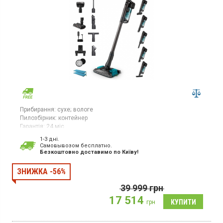
Прибирання:
сухе;
вологе
Пилозбірник:
контейнер
Гарантія:
24 міс
Вертикальний пилосос із знімним модулем для ручного
1-3 дні.
прибирання працює від акумулятора з напругою 25,2 В. Час
Cамовывозом бесплатно.
Безкоштовно доставимо по Київу!
повного заряджання становить 6,5 годин. Оснащений
циклонною системою фільтрації та HEPA-фільтром для
ефективного очищення повітря. Підтримує три рівні потужності
ЗНИЖКА -56%
та Турбо-режим, також є Еко-режим.
39 999
грн
17 514
грн