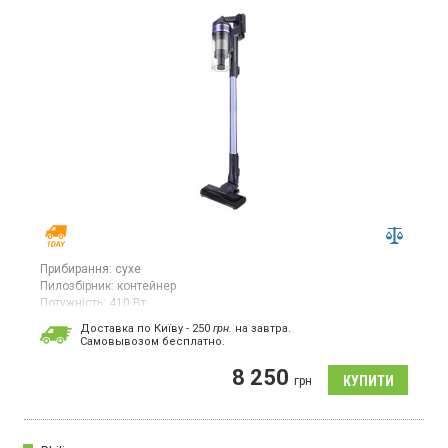
Прибирання:
сухе
Пилозбірник:
контейнер
Потужність:
410 Вт
Гарантія:
36 міс
Доставка по Київу - 250
грн.
на завтра.
Cамовывозом бесплатно.
Вертикальний пилосос 2 в 1: компактний / ручний, час роботи
від акумулятора 40 хв, час роботи в турборежимі 5 хв,
8 250
пилозбірник -контейнери, об'ємом 0.8 л, вертикальна парковка,
грн
міні-турбо щітка, інверторний тип двигуна.