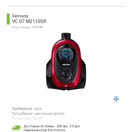
Samsung
VC 07 M2110SR
Код товару:
127193
Прибирання:
сухе
Пилозбірник:
циклонний фільтр
Потужність:
700 Вт
Гарантія:
36 міс
Доставка по Київу - 250
грн.
2-3 дні.
Країна виробник товару:
В'єтнам
Cамовывозом бесплатно.