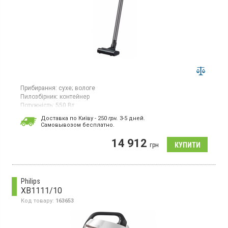
Прибирання:
сухе;
вологе
Пилозбірник:
контейнер
Потужність:
550 Вт
Гарантія:
36 міс
Доставка по Київу - 250
грн.
3-5 дней.
Cамовывозом бесплатно.
Вертикальний/портативний пилосос, для сухого/волого
прибирання, робота від акумулятора 21.6 Вт, час роботи до 60
14 912
хв, LED дисплей, циклонний фільтр Multi Cyclone, пилозбірник -
грн
контейнер 0.8 л, фільтр тонкого очищення НЕРА, 5 рівнів
фільтрації, вбудований цифровий дисплей, контейнер пилу
можна мити, цифровий інверторний двигун Jet Cyclone.
Philips
XB1111/10
Код товару:
163653