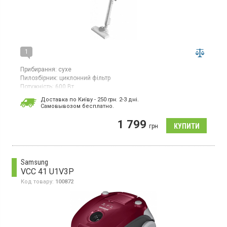
1
Прибирання:
сухе
Пилозбірник:
циклонний фільтр
Потужність:
600 Вт
Ручний пилосос, 2 в 1 вертикальний / горизонтальний,
Доставка по Київу - 250
грн.
2-3 дні.
циклонний фільтр 0.8 л, фільтр НЕРА, регулювання потужності
Cамовывозом бесплатно.
на рукоятці, три поліпшених щітки, вертикальна парковка.
1 799
грн
Samsung
VCC 41 U1V3P
Код товару:
100872