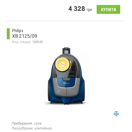
мішок для пилу - контейнер, місткість мішка для пилу - 0.15 л,
4 328
фільтр НЕРА, 2-х ступенева система фільтрації, 2 режими
грн
потужності, висока ефективність роботи, компактний розмір,
щілинна насадка "2 в 1", зарядна станція з можливістю
зберігання аксесуарів.
Philips
XB 2125/09
Код товару:
120122
Прибирання:
сухе
Пилозбірник:
контейнер