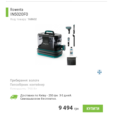
Rowenta
IN5020F0
Код товару:
168602
Прибирання:
вологе
Пилозбірник:
контейнер
Потужність:
750 Вт
Гарантія:
24 міс
Доставка по Київу - 250
грн.
3-5 дней.
Cамовывозом бесплатно.
Пилосос для вологого прибирання з контейнером об’ємом 1,5
л, баком для миючого розчину на 2,3 л і потужністю 750 Вт.
9 494
грн