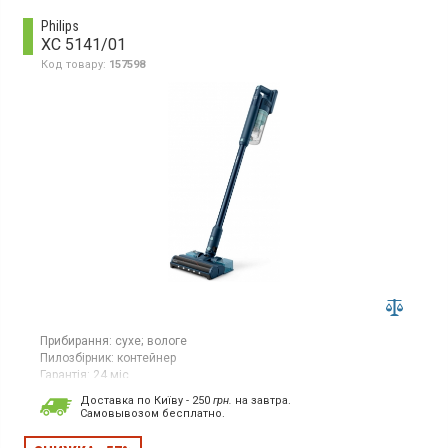
Philips
XC 5141/01
Код товару:
157598
Прибирання:
сухе;
вологе
Пилозбірник:
контейнер
Гарантія:
24 міс
Країна виробник товару:
Китай
Доставка по Київу - 250
грн.
на завтра.
Cамовывозом бесплатно.
Акумуляторний вертикальний пилосос із технологією
PowerCyclone10, цифровий двигун, змінний літій-іонний
акумулятор, тривалість 60 хв, час роботи від акумулятора