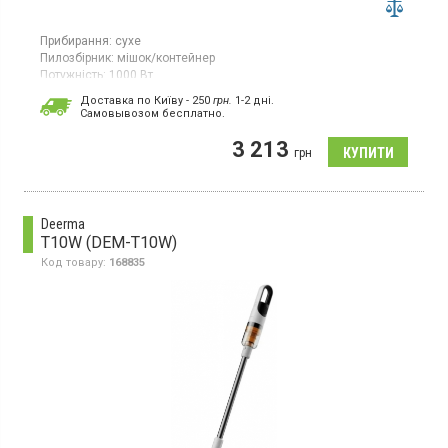
Прибирання:
сухе
Пилозбірник:
мішок/контейнер
Потужність:
1000 Вт
Гарантія:
12 міс
Доставка по Київу - 250
грн.
1-2 дні.
Cамовывозом бесплатно.
Господарський пилосос, функція збору води, функція
видування, пилозбірник контейнер/мішок, пластиковий
3 213
контейнер 12 л, рукоятка закріплюється у верхній частині
грн
пилососа, зберігання аксесуарів, ручка для перенесення.
Deerma
T10W (DEM-T10W)
Код товару:
168835