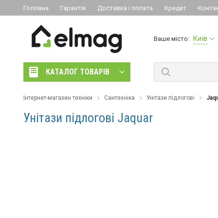
Головна
Гарантія
Доставка і оплата
Кредит
Конта
Київ
Ваше місто:
КАТАЛОГ ТОВАРІВ
Інтернет-магазин техніки
Сантехніка
Унітази підлогові
Jaq
Унітази підлогові Jaquar