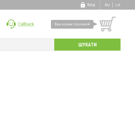
Вхід
RU
UA
Callback
Ваш кошик порожній