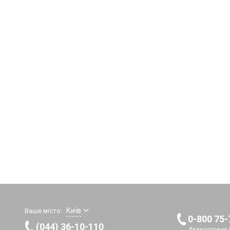
Київ
Ваше місто:
0-800 75-
(044) 36-10-110
безкоштовна г