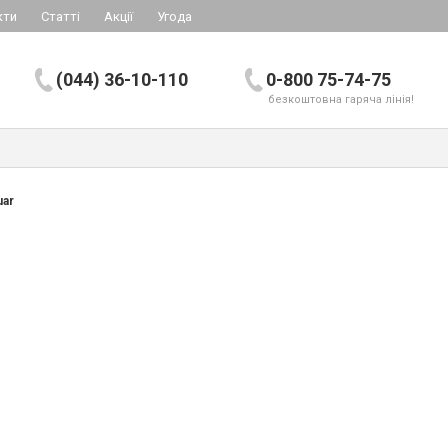
кти
Статті
Акції
Угода
(044) 36-10-110
0-800 75-74-75
безкоштовна гаряча лінія!
uar