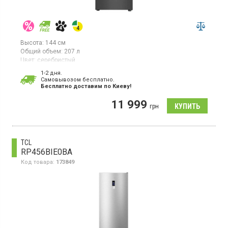
Высота:
144 см
Общий объем:
207 л
Цвет:
серебристый
Количество компрессоров:
1
1-2 дня.
Гарантия:
12 мес
Cамовывозом бесплатно.
Бесплатно доставим по Киеву!
Двухкамерный холодильник с общим объемом 207 л, где
холодильное отделение имеет 167 л, а морозильное – 40 л.
11 999
Морозильная камера расположена в верхней части, система
грн
охлаждения статическая, размораживание ручное.
TCL
RP456BIE0BA
Код товара:
173849