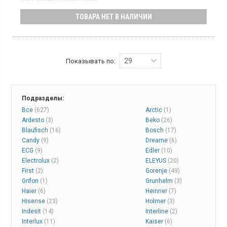
Количество компрессоров:
1
ТОВАРА НЕТ В НАЛИЧИИ
Гарантия:
12 мес
Многодверный холодильник с общим объемом 470 л, где
холодильная камера – 301 л, а морозильная – 169 л.
Оснащен электронным управлением с сенсорным цифровым
дисплеем. Система No Frost в холодильной камере
предотвращает образование льда и инея.
29
Показывать по:
Подразделы:
Все
(627)
Arctic
(1)
Ardesto
(3)
Beko
(26)
Blaufisch
(16)
Bosch
(17)
Candy
(9)
Dreame
(6)
ECG
(9)
Edler
(10)
Electrolux
(2)
ELEYUS
(20)
First
(2)
Gorenje
(49)
Grifon
(1)
Grunhelm
(3)
Haier
(6)
Heinner
(7)
Hisense
(23)
Holmer
(3)
Indesit
(14)
Interline
(2)
Interlux
(11)
Kaiser
(6)