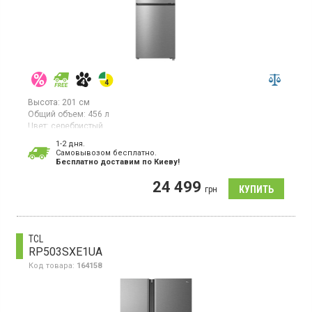
Высота:
201 см
Общий объем:
456 л
Цвет:
серебристый
Количество компрессоров:
1
1-2 дня.
Гарантия:
12 мес
Cамовывозом бесплатно.
Бесплатно доставим по Киеву!
Двухкамерный холодильник с системой NoFrost, с нижней
морозильной камерой, общий объём 456 л, класс
24 499
энергопотребления Е (новый стандарт), электронное
грн
управление, дисплей, инверторный компрессор, зона
свежести, перенавешиваемые двери, цвет серебристый
TCL
RP503SXE1UA
Код товара:
164158