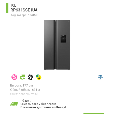
TCL
RP631SSE1UA
Код товара:
164159
Высота:
177 см
Общий объем:
631 л
Цвет:
серебристый
Количество компрессоров:
1
1-2 дня.
Гарантия:
12 мес
Cамовывозом бесплатно.
Бесплатно доставим по Киеву!
Холодильник Side-by-side с общим объемом 631 л, где
холодильная камера – 396 л, морозильник – 192 л (235 л –