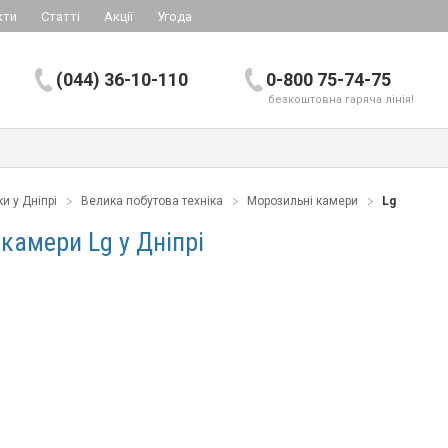
кти
Статті
Акції
Угода
(044) 36-10-110
0-800 75-74-75
безкоштовна гаряча лінія!
и у Дніпрі
Велика побутова техніка
Морозильні камери
Lg
камери Lg у Дніпрі