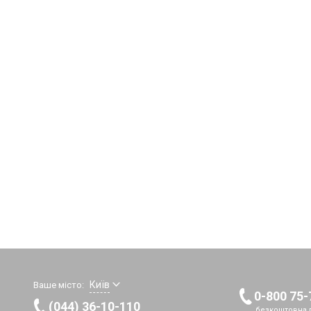
Київ
Ваше місто:
0-800 75-
(044) 36-10-110
безкоштовна г