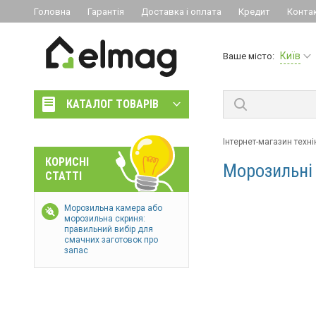
Головна
Гарантія
Доставка і оплата
Кредит
Конта
Київ
Ваше місто:
КАТАЛОГ ТОВАРІВ
Інтернет-магазин технік
КОРИСНІ
Морозильні 
СТАТТІ
Морозильна камера або
морозильна скриня:
правильний вибір для
смачних заготовок про
запас