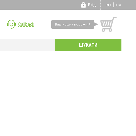
Вхід
RU
UA
Callback
Ваш кошик порожній