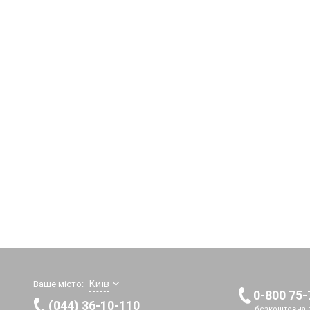
Київ
Ваше місто:
0-800 75-
(044) 36-10-110
безкоштовна г