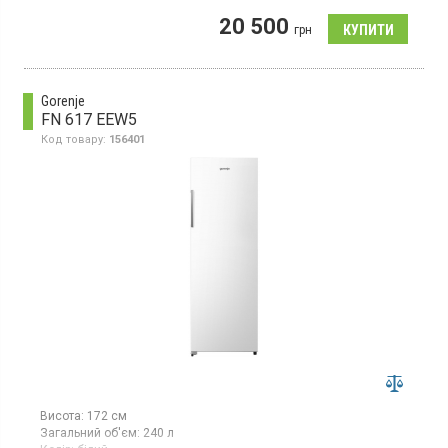
Морозильна шафа з системою NoFrost, висота 170,5 см,
20 500
загальний об’єм 260 л, 8 відділень: 3 скляні полиці, 5 шухляд, 2
грн
дверні полиці, потужність заморожування 15 кг на добу, клас
енергоспоживання E (новий стандарт), механічне керування,
суперзаморожування, сигналізація відкритих дверей,
перенавішувані дверцята, білий колір.
Gorenje
FN 617 EEW5
Код товару:
156401
Висота:
172 см
Загальний об'єм:
240 л