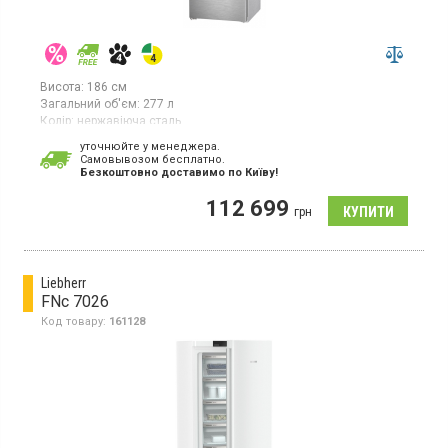
Висота:
186 см
Загальний об'єм:
277 л
Колір:
нержавіюча сталь
Кількість компресорів:
1
уточнюйте у менеджера.
Гарантія:
36 міс
Cамовывозом бесплатно.
Країна виробник товару:
Німеччина
Безкоштовно доставимо по Київу!
Морозильна камера NoFrost, об'єм 277 л, 7 відділень,
112 699
суперзаморозка, сенсорне керування, EasyOpen, SoftSystem,
грн
BluPerformance, IceTower, льодогенератор.
Liebherr
FNc 7026
Код товару:
161128