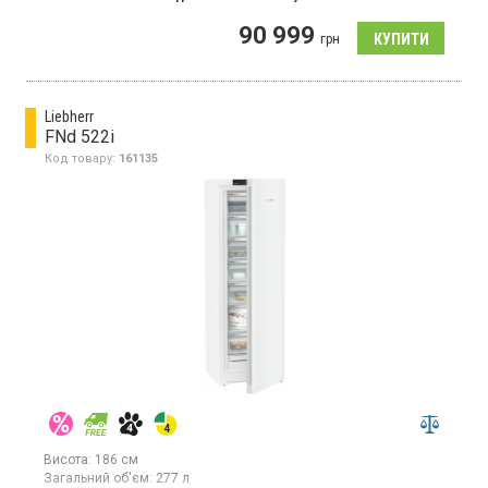
Морозильна камера NoFrost, об'єм 363 л, 7 відділень,
90 999
потужність заморожування 19 кг/добу, суперзаморожування,
грн
монохромний рідкокристалічний дисплей, сенсорний екран,
блокування від дітей, клас енергоспоживання C (новий
стандарт).
Liebherr
FNd 522i
Код товару:
161135
Висота:
186 см
Загальний об'єм:
277 л