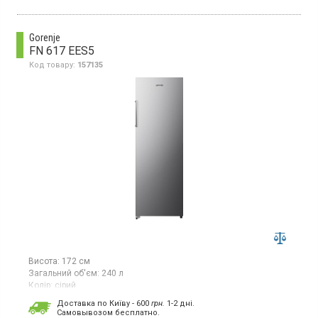
розморожування, електронне управління зі світлодіодними
індикаторами, інверторний компресор, функція швидкої
заморозки
Gorenje
FN 617 EES5
Код товару:
157135
Висота:
172 см
Загальний об'єм:
240 л
Колір:
сірий
Кількість компресорів:
1
Доставка по Київу - 600
грн.
1-2 дні.
Гарантія:
24 міс
Cамовывозом бесплатно.