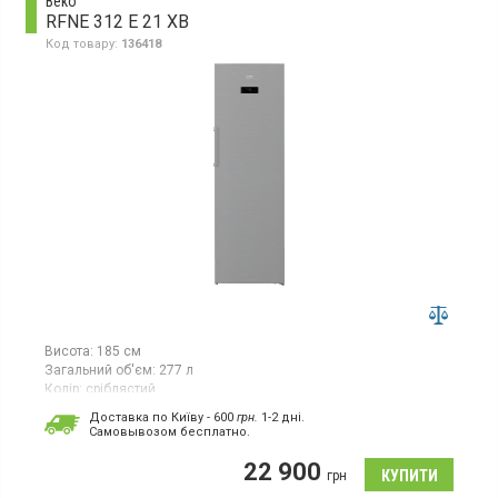
Beko
RFNE 312 E 21 XB
Код товару:
136418
Висота:
185 см
Загальний об'єм:
277 л
Колір:
сріблястий
Кількість компресорів:
1
Доставка по Київу - 600
грн.
1-2 дні.
Гарантія:
36 міс
Cамовывозом бесплатно.
Країна виробник товару:
Туреччина
22 900
Морозильна камера No-Frost, об'єм 277 л, 8 відділень,
грн
електронне управління, суперзаморозка