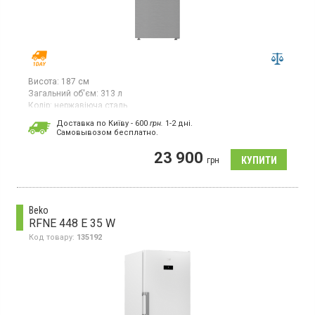
Висота:
187 см
Загальний об'єм:
313 л
Колір:
нержавіюча сталь
Кількість компресорів:
1
Доставка по Київу - 600
грн.
1-2 дні.
Гарантія:
36 міс
Cамовывозом бесплатно.
Морозильна камера з системою NoFrost, загальним об’ємом
23 900
313 л, 8 відділень, потужністю заморожування 17 кг/добу,
грн
класом енергоспоживання A+, електронним керуванням,
інверторним компресором, режимом суперзаморожування,
висотою 186.5 см, кольору нержавіюча сталь.
Beko
RFNE 448 E 35 W
Код товару:
135192