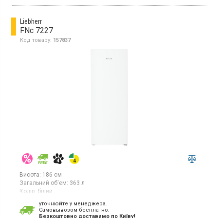
режимом суперзаморожування, сигналізацією відкритих
дверей, дверима з можливістю перенавішування, висотою 176
см, білого кольору.
Liebherr
FNc 7227
Код товару:
157837
Висота:
186 см
Загальний об'єм:
363 л
Колір:
білий
Кількість компресорів:
1
уточнюйте у менеджера.
Гарантія:
36 міс
Cамовывозом бесплатно.
Країна виробник товару:
Німеччина
Безкоштовно доставимо по Київу!