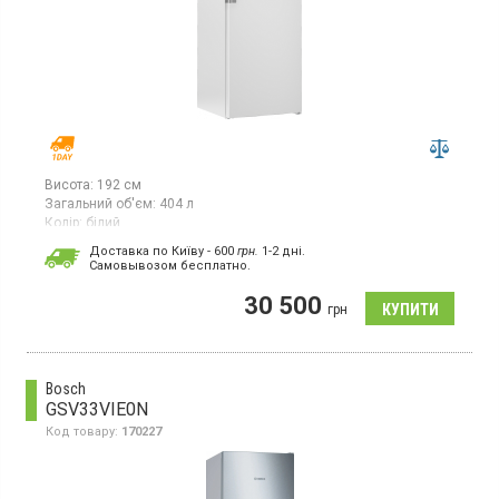
Висота:
192 см
Загальний об'єм:
404 л
Колір:
білий
Кількість компресорів:
1
Доставка по Київу - 600
грн.
1-2 дні.
Гарантія:
36 міс
Cамовывозом бесплатно.
Країна виробник товару:
Туреччина
30 500
Морозильна камера No Frost, об'єм 404 л, 8 відділень,
грн
електронне керування, суперзаморозка
Bosch
GSV33VIE0N
Код товару:
170227