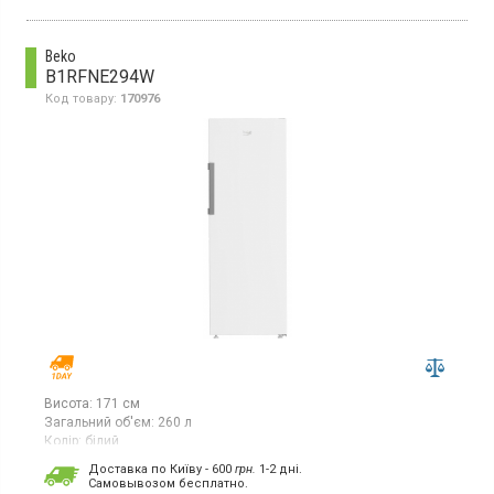
Beko
B1RFNE294W
Код товару:
170976
Висота:
171 см
Загальний об'єм:
260 л
Колір:
білий
Кількість компресорів:
1
Доставка по Київу - 600
грн.
1-2 дні.
Гарантія:
36 міс
Cамовывозом бесплатно.