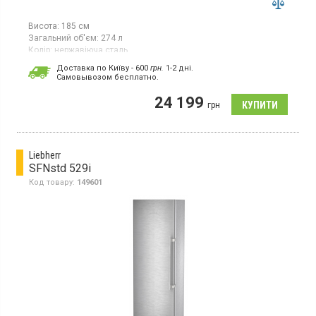
Висота:
185 см
Загальний об'єм:
274 л
Колір:
нержавіюча сталь
Кількість компресорів:
1
Доставка по Київу - 600
грн.
1-2 дні.
Cамовывозом бесплатно.
Морозильна камера No Frost, об'єм 274 л, інверторний
компресор, суперзаморожування, Smart Sensors, електронне
24 199
управління, світлодіодне освітлення.
грн
Liebherr
SFNstd 529i
Код товару:
149601