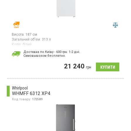
Висота:
187 см
Загальний об'єм:
313 л
Колір:
білий
Кількість компресорів:
1
Доставка по Київу - 600
грн.
1-2 дні.
Гарантія:
36 міс
Cамовывозом бесплатно.
Морозильна шафа з системою No Frost, 3 скляні полиці, 5
21 240
шухляд, потужність заморожування 14 кг/добу, клас
грн
енергоспоживання А++, механічне управління, висота 186.5
см, колір білий
Whirlpool
WHMFF 6312 XP4
Код товару:
172589