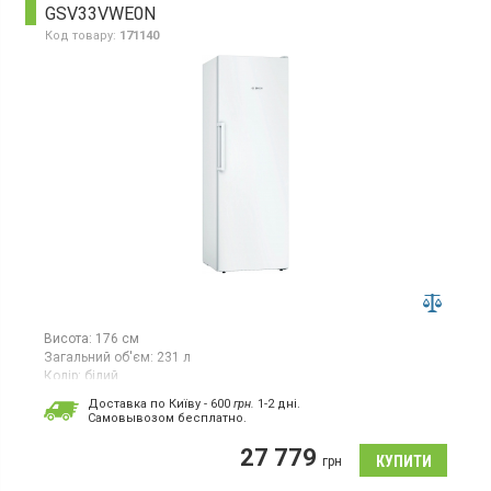
GSV33VWE0N
Код товару:
171140
Висота:
176 см
Загальний об'єм:
231 л
Колір:
білий
Кількість компресорів:
1
Доставка по Київу - 600
грн.
1-2 дні.
Гарантія:
24 міс
Cамовывозом бесплатно.
Морозильна камера з ручним розморожуванням, загальним
27 779
об’ємом 231 л, 7 відділень, потужністю заморожування 28 кг/
грн
добу, класом енергоспоживання A++, електронним
керуванням, LED-індикацією, інверторним компресором,