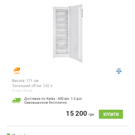
Висота:
171 см
Загальний об'єм:
242 л
Колір:
білий
Кількість компресорів:
1
Доставка по Київу - 600
грн.
1-2 дні.
Cамовывозом бесплатно.
Морозильна шафа об’ємом 242 л, 7 відділень, потужність
заморожування 11 кг/добу, клас енергоспоживання F (новий
15 200
стандарт), механічне керування, колір білий.
грн