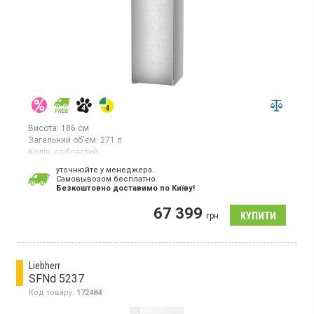
Висота:
186 см
Загальний об'єм:
271 л
Колір:
сріблястий
Кількість компресорів:
1
уточнюйте у менеджера.
Гарантія:
36 міс
Cамовывозом бесплатно.
Країна виробник товару:
Німеччина
Безкоштовно доставимо по Київу!
Морозильна шафа з системою NoFrost, об'єм 271 л, клас
67 399
енергоспоживання А ++, електронне управління, монохромний
грн
РК-дисплей, сенсорний дисплей, 7 шухляд, SuperFrost,
світлодіодне освітлення
Liebherr
SFNd 5237
Код товару:
172484