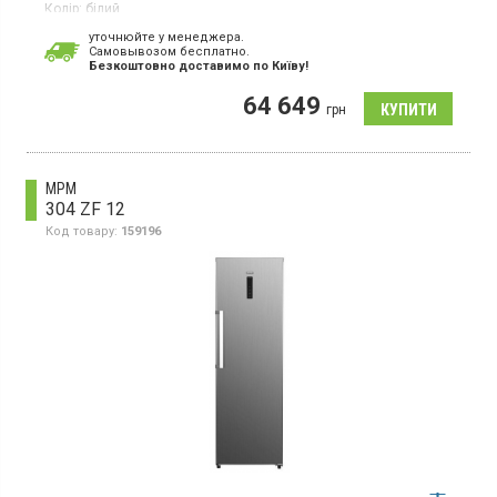
Колір:
білий
Кількість компресорів:
1
уточнюйте у менеджера.
Гарантія:
36 міс
Cамовывозом бесплатно.
Країна виробник товару:
Німеччина
Безкоштовно доставимо по Київу!
Вертикальна морозильна камера з технологією NoFrost, об'єм
64 649
277л, монохромний РК-дисплей, сенсорний дисплей, 1
грн
температурна зона, суперзаморожування, індикатор
температури, світлодіодне освітлення.
MPM
304 ZF 12
Код товару:
159196