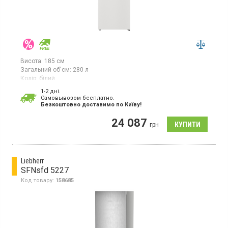
Висота:
185 см
Загальний об'єм:
280 л
Колір:
білий
Кількість компресорів:
1
1-2 дні.
Гарантія:
24 міс
Cамовывозом бесплатно.
Країна виробник товару:
Сербія
Безкоштовно доставимо по Київу!
Морозильна камера No Frost, об'єм 280 л, 7 відділень,
24 087
суперзаморозка, світлодіодне освітлення.
грн
Liebherr
SFNsfd 5227
Код товару:
158685