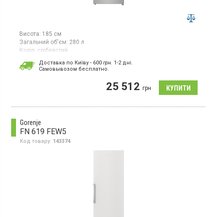
Висота:
185 см
Загальний об'єм:
280 л
Колір:
сріблястий
Кількість компресорів:
1
Доставка по Київу - 600
грн.
1-2 дні.
Гарантія:
12 міс
Cамовывозом бесплатно.
Країна виробник товару:
Сербія
25 512
Морозильна камера NoFrost, корисний об'єм 280 л, 7 відділень,
грн
суперзаморозка, електромеханічне керування, світлодіодне
освітлення, інверторний компресор.
Gorenje
FN 619 FEW5
Код товару:
143374