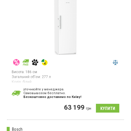
Висота:
186 см
Загальний об'єм:
277 л
Колір:
білий
Кількість компресорів:
1
уточнюйте у менеджера.
Гарантія:
36 міс
Cамовывозом бесплатно.
Країна виробник товару:
Німеччина
Безкоштовно доставимо по Київу!
Морозильна камера NoFrost, об’єм 277 л, 7 відділень, функція
63 199
швидкого заморожування, електронне керування.
грн
Bosch