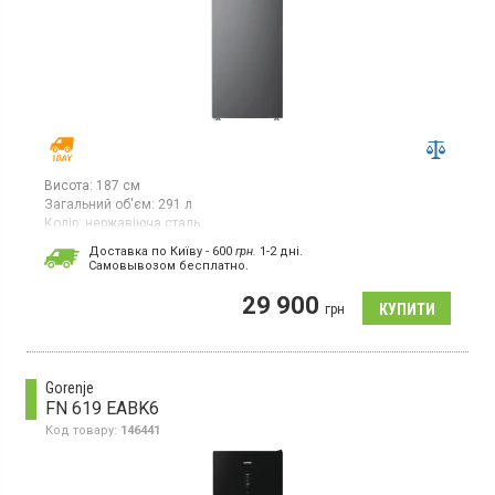
Висота:
187 см
Загальний об'єм:
291 л
Колір:
нержавіюча сталь
Кількість компресорів:
1
Доставка по Київу - 600
грн.
1-2 дні.
Гарантія:
12 міс
Cамовывозом бесплатно.
Морозильна камера із системою NoFrost, загальний об’єм 291
29 900
л, 8 відділень, клас енергоспоживання A++,
грн
суперзаморожування, дисплей, інверторний компресор, LED-
освітлення, перенавішувані двері, висота 186,5 см, колір
нержавіюча сталь.
Gorenje
FN 619 EABK6
Код товару:
146441