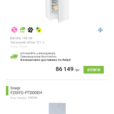
Висота:
166 см
Загальний об'єм:
311 л
Колір:
білий
Кількість компресорів:
1
уточнюйте у менеджера.
Гарантія:
36 міс
Cамовывозом бесплатно.
Країна виробник товару:
Німеччина
Безкоштовно доставимо по Київу!
Вертикальна морозильна камера з технологією NoFrost, об'єм
86 149
311л, монохромний РК-дисплей, сенсорний дисплей, 1
грн
температурна зона, суперзаморожування, індикатор
температури, світлодіодне освітлення.
Snaige
F20IFG-PT000EH
Код товару:
174774